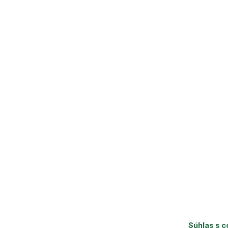
Súhlas s c