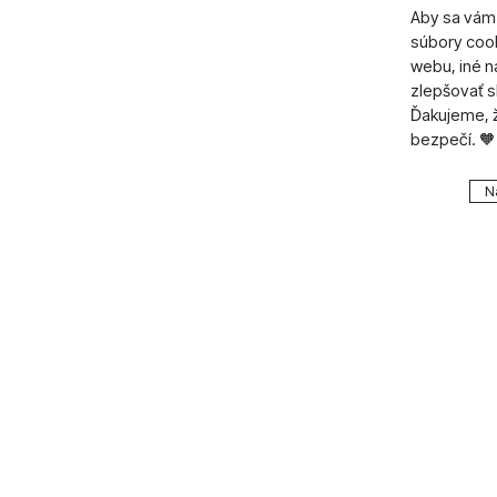
Aby sa vám 
súbory cook
webu, iné 
zlepšovať s
Ďakujeme, ž
bezpečí. 🧡
Nastavenie
N
Technické
Technické
.
VŽDY A
Technické 
Preferenčn
Preferenč
košíkom, po
všetko nast
funkcie.
napr. pomo
Povolen
Vďaka týmt
Analytické
Analytické
ešte spríje