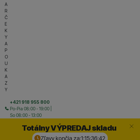
A
R
Č
E
K
Y
A
P
O
U
K
A
Z
Y
+421 918 955 800
Po-Pia 08:00 - 19:00 |
So 08:00 - 13:00
Zavrieť
Totálny VÝPREDAJ skladu
Zľavy končia za:
1:15:36:
41