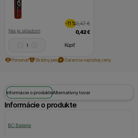
Zľava
Pôvodná cena
0,00
€
-11
%
0,47
€
(
)
Dostupnosť
Nie je skladom
0,42
€
Kúpiť
Porovnať
Strážny pes
Garancia najnižšej ceny
Informácie o produkte
Alternatívny tovar
Informácie o produkte
Výrobca
BC Baterie