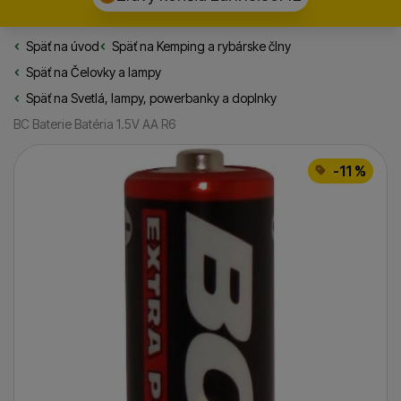
Späť na úvod
Rybarske.sk
Späť na
Kemping a rybárske člny
Späť na
Čelovky a lampy
Späť na
Svetlá, lampy, powerbanky a doplnky
BC Baterie Batéria 1.5V AA R6
Fotografie
-11 %