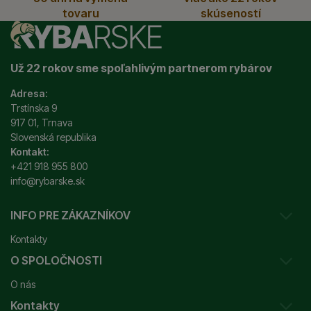
tovaru
skúseností
Už 22 rokov sme spoľahlivým partnerom rybárov
Adresa:
Trstínska 9
917 01, Trnava
Slovenská republika
Kontakt:
+421 918 955 800
info@rybarske.sk
INFO PRE ZÁKAZNÍKOV
Kontakty
O SPOLOČNOSTI
Sledovanie vašej zásielky
O nás
Ako reklamovať / vrátiť tovar
Kontakty
Prečo nakupovať u nás?