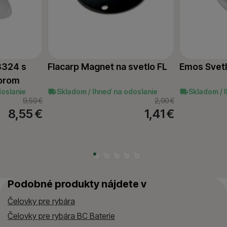
3324 s
Flacarp Magnet na svetlo FL
Emos Svet
orom
doslanie
Skladom / Ihneď na odoslanie
Skladom / 
9,50
€
2,90
€
8,55
€
1,41
€
Podobné produkty nájdete v
Čelovky pre rybára
Čelovky pre rybára BC Baterie