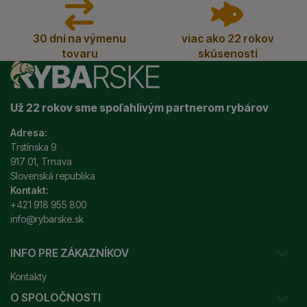
30 dní na výmenu
viac ako 22 rokov
tovaru
skúseností
Už 22 rokov sme spoľahlivým partnerom rybárov
Adresa:
Trstínska 9
917 01, Trnava
Slovenská republika
Kontakt:
+421 918 955 800
info@rybarske.sk
INFO PRE ZÁKAZNÍKOV
Kontakty
O SPOLOČNOSTI
Sledovanie vašej zásielky