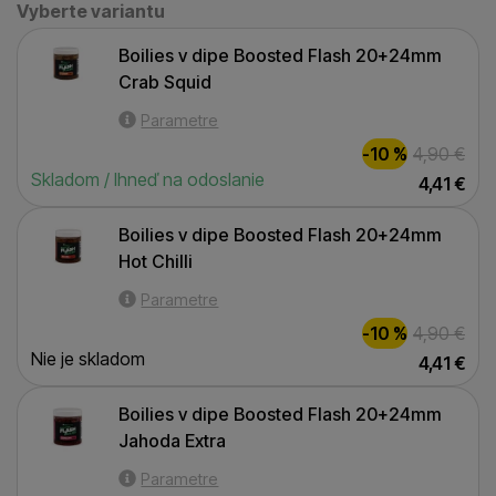
Vyberte variantu
Vyberte variantu
Boilies v dipe Boosted Flash 20+24mm Crab Squid
Boilies v dipe Boosted Flash 20+24mm
Crab Squid
Parametre
-10 %
4,90
€
Skladom / Ihneď na odoslanie
4,41
€
Boilies v dipe Boosted Flash 20+24mm Hot Chilli
Boilies v dipe Boosted Flash 20+24mm
Hot Chilli
Parametre
-10 %
4,90
€
Nie je skladom
4,41
€
Boilies v dipe Boosted Flash 20+24mm Jahoda Extra
Boilies v dipe Boosted Flash 20+24mm
Jahoda Extra
Parametre