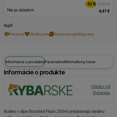
-10 %
4,90
€
Nie je skladom
4,41
€
Kúpiť
Porovnať
Strážny pes
Garancia najnižšej ceny
Informácie o produkte
Parametre
Alternatívny tovar
Informácie o produkte
Výrobca
Všetko od
Rybarske
Boilies v dipe Boosted Flash 250ml predstavujú ideálnu