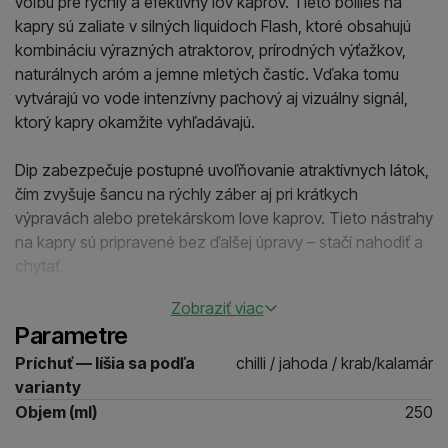
voľbu pre rýchly a efektívny lov kaprov. Tieto boilies na
kapry sú zaliate v silných liquidoch Flash, ktoré obsahujú
kombináciu výrazných atraktorov, prírodných výťažkov,
naturálnych aróm a jemne mletých častíc. Vďaka tomu
vytvárajú vo vode intenzívny pachový aj vizuálny signál,
ktorý kapry okamžite vyhľadávajú.
Dip zabezpečuje postupné uvoľňovanie atraktívnych látok,
čím zvyšuje šancu na rýchly záber aj pri krátkych
výpravách alebo pretekárskom love kaprov. Tieto nástrahy
na kapry sú pripravené bez ďalšej úpravy – stačí nahodiť a
chytať.
Zobraziť viac
V balení nájdete mix priemerov 20 mm a 24 mm, čo vám
Parametre
umožní prispôsobiť sa aktuálnym podmienkam pri vode.
Menší priemer pomáha zachytať viac rýb, zatiaľ čo väčšie
Príchuť — líšia sa podľa
chilli / jahoda / krab/kalamár
boilies sú ideálne pre selekciu a lov väčších kaprov.
varianty
Objem (ml)
250
Boosted Flash boilies sú perfektné ako chytacie nástrahy,