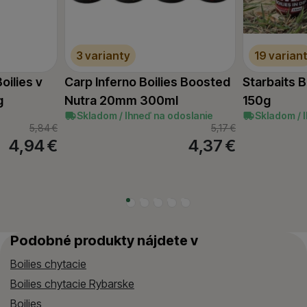
3 varianty
19 varian
oilies v
Carp Inferno Boilies Boosted
Starbaits B
g
Nutra 20mm 300ml
150g
Skladom / Ihneď na odoslanie
Skladom / 
5,84
€
5,17
€
4,94
€
4,37
€
Podobné produkty nájdete v
Boilies chytacie
Boilies chytacie Rybarske
Boilies