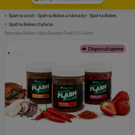
Späť na úvod
Rybarske.sk
Späť na
Boilies a návnady
Späť na
Boilies
Späť na
Boilies chytacie
Rybarske Boilies v dipe Boosted Flash 20+24mm
Fotografie
Doporučujeme