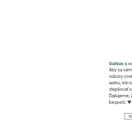
Súhlas s c
Aby sa vám 
súbory cook
webu, iné 
zlepšovať s
Ďakujeme, ž
bezpečí. 🧡
Nastavenie
N
Technické
Technické
.
VŽDY A