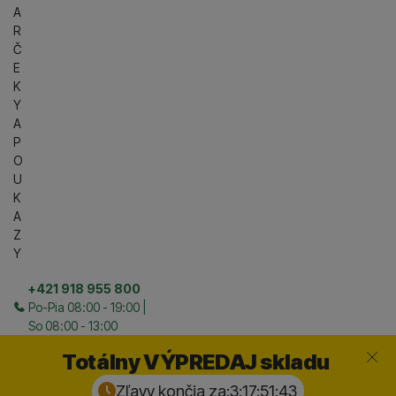
A
R
Č
E
K
Y
A
P
O
U
K
A
Z
Y
+421 918 955 800
Po-Pia 08:00 - 19:00 |
So 08:00 - 13:00
Zavrieť
Totálny VÝPREDAJ skladu
Zľavy končia za:
3:17:51:
41