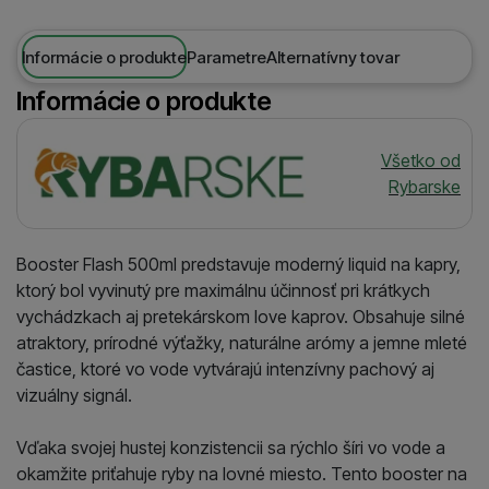
Informácie o produkte
Parametre
Alternatívny tovar
Informácie o produkte
Výrobca
Všetko od
Rybarske
Booster Flash 500ml predstavuje moderný liquid na kapry,
ktorý bol vyvinutý pre maximálnu účinnosť pri krátkych
vychádzkach aj pretekárskom love kaprov. Obsahuje silné
atraktory, prírodné výťažky, naturálne arómy a jemne mleté
častice, ktoré vo vode vytvárajú intenzívny pachový aj
vizuálny signál.
Vďaka svojej hustej konzistencii sa rýchlo šíri vo vode a
okamžite priťahuje ryby na lovné miesto. Tento booster na