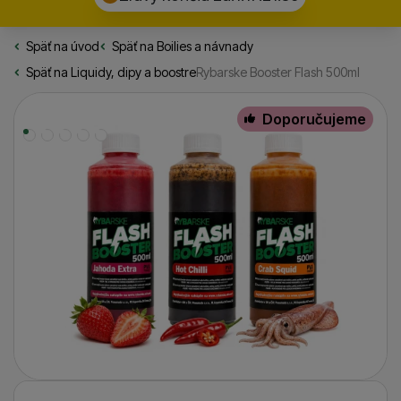
Späť na úvod
Rybarske.sk
Späť na
Boilies a návnady
Späť na
Liquidy, dipy a boostre
Rybarske Booster Flash 500ml
Fotografie
Doporučujeme
Fotografie