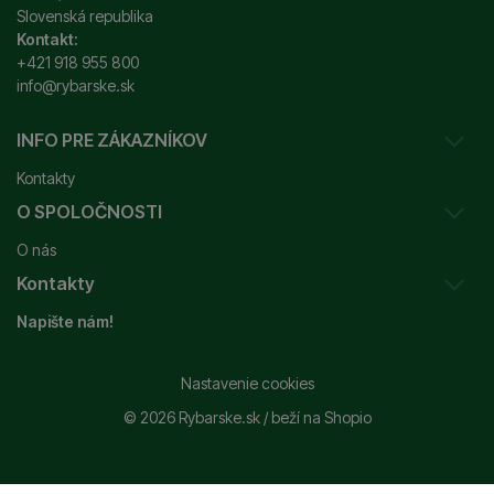
Slovenská republika
Kontakt:
+421 918 955 800
info@rybarske.sk
INFO PRE ZÁKAZNÍKOV
Kontakty
O SPOLOČNOSTI
Sledovanie vašej zásielky
O nás
Ako reklamovať / vrátiť tovar
Kontakty
Prečo nakupovať u nás?
Obchodné podmienky
Napište nám!
Garancia najnižšej ceny
Odstúpenie od zmluvy
+421 915 648 588
Značky
Reklamačný poriadok
info@rybarske.sk
Nastavenie cookies
Nákup, doprava, doručenie
© 2026 Rybarske.sk /
beží na
Shopio
Rybarske.sk - PNEUMATO s.r.o.
Trstínska 9
Spracovanie osobných údajov
917 01, Trnava
Používanie súborov cookie
Slovenská republika