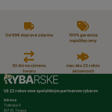
vyhody
Od 99€ doprava zdarma
100% garancia
najnižšej ceny
30 dní na výmenu
viac ako 22 rokov
tovaru
skúseností
Už 22 rokov sme spoľahlivým partnerom rybárov
Adresa:
Trstínska 9
917 01, Trnava