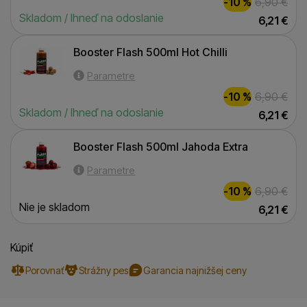
-10 %
6,90
€
Skladom / Ihneď na odoslanie
6,21
€
Booster Flash 500ml Hot Chilli
Booster Flash 500ml Hot Chilli
Parametre
-10 %
6,90
€
Skladom / Ihneď na odoslanie
6,21
€
Booster Flash 500ml Jahoda Extra
Booster Flash 500ml Jahoda Extra
Parametre
-10 %
6,90
€
Nie je skladom
6,21
€
Kúpiť
Porovnať
Strážny pes
Garancia najnižšej ceny