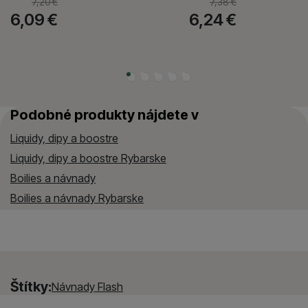
7,20
€
7,38
€
6,09
€
6,24
€
Podobné produkty nájdete v
Liquidy, dipy a boostre
Liquidy, dipy a boostre Rybarske
Boilies a návnady
Boilies a návnady Rybarske
Štítky:
Návnady Flash