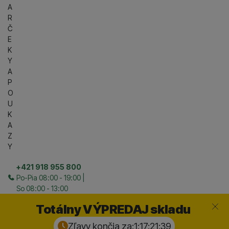
A
R
Č
E
K
Y
A
P
O
U
K
A
Z
Y
+421 918 955 800
Po-Pia 08:00 - 19:00 |
So 08:00 - 13:00
Zavrieť
Totálny VÝPREDAJ skladu
Zľavy končia za:
1:17:21:
38