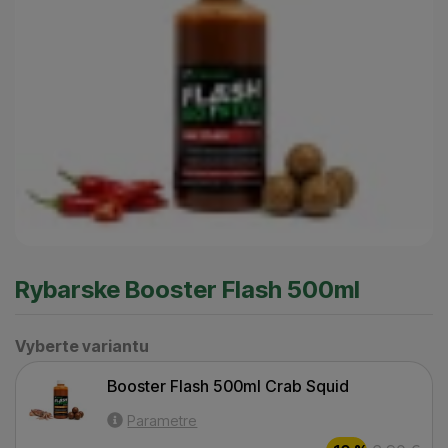
Rybarske Booster Flash 500ml
Vyberte variantu
Vyberte variantu
Booster Flash 500ml Crab Squid
Booster Flash 500ml Crab Squid
Parametre