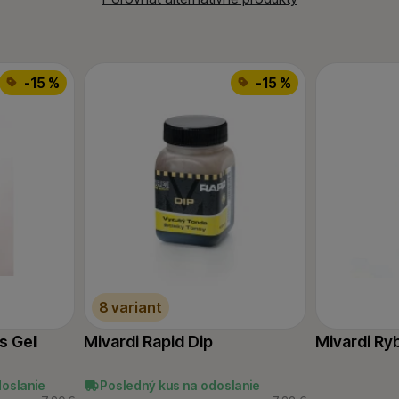
-15 %
-15 %
8 variant
s Gel
Mivardi Rapid Dip
Mivardi Ryb
doslanie
Posledný kus na odoslanie