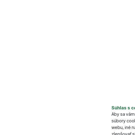
Súhlas s c
Aby sa vám 
súbory cook
webu, iné 
zlepšovať s