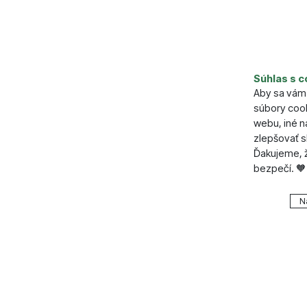
Parame
Váha (g)
Súhlas s c
Výdrž (ho
Aby sa vám 
Napájanie
súbory cook
Maximáln
webu, iné 
zlepšovať s
Ďakujeme, ž
bezpečí. 🧡
Nastavenie
N
Technické
Technické
.
VŽDY A
Technické 
Preferenčn
Preferenč
košíkom, po
všetko nast
funkcie.