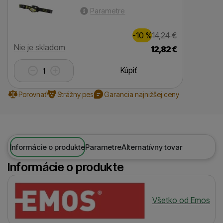
Parametre
Zľava
Pôvodná ce
1,00
€
-10
%
14,24
€
(
)
Dostupnosť
Nie je skladom
12,82
€
Kúpiť
Porovnať
Strážny pes
Garancia najnižšej ceny
Informácie o produkte
Parametre
Alternatívny tovar
Informácie o produkte
Výrobca
Všetko od Emos