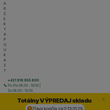
A
R
Č
E
K
Y
A
P
O
U
K
A
Z
Y
+421 918 955 800
Po-Pia 08:00 - 19:00 |
So 08:00 - 13:00
Zavrieť
Totálny VÝPREDAJ skladu
Zľavy končia za:
2:13:31:
28