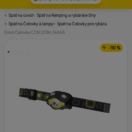
Späť na úvod
Rybarske.sk
Späť na
Kemping a rybárske člny
Späť na
Čelovky a lampy
Späť na
Čelovky pre rybára
Emos Čelovka COB 220lm 3xAAA
Fotografie
-10 %