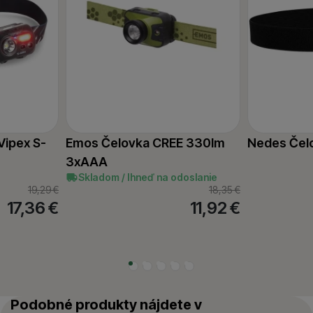
Vipex S-
Emos Čelovka CREE 330lm
Nedes Čel
3xAAA
Skladom / Ihneď na odoslanie
19,29
€
18,35
€
17,36
€
11,92
€
Podobné produkty nájdete v