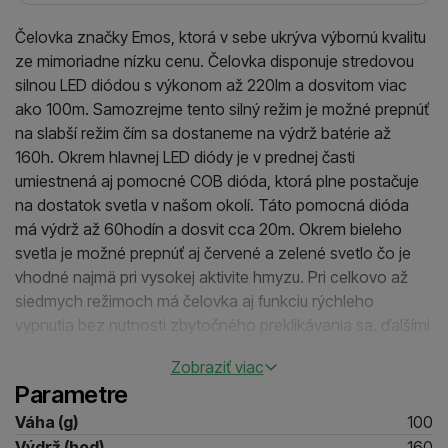
Čelovka značky Emos, ktorá v sebe ukrýva výbornú kvalitu
ze mimoriadne nízku cenu. Čelovka disponuje stredovou
silnou LED diódou s výkonom až 220lm a dosvitom viac
ako 100m. Samozrejme tento silný režim je možné prepnúť
na slabší režim čím sa dostaneme na výdrž batérie až
160h. Okrem hlavnej LED diódy je v prednej časti
umiestnená aj pomocné COB dióda, ktorá plne postačuje
na dostatok svetla v našom okolí. Táto pomocná dióda
má výdrž až 60hodín a dosvit cca 20m. Okrem bieleho
svetla je možné prepnúť aj červené a zelené svetlo čo je
vhodné najmä pri vysokej aktivite hmyzu. Pri celkovo až
siedmych režimoch má čelovka aj funkciu rýchleho
vypnutia bez nutnosti zbytočného preklikávania sa. ďalšími
výhodami sú luminiscenčný vypínač, napájanie 3xAAA,
Zobraziť viac
reflexný pásik či naklápanie tela čelovky.
Parametre
Váha (g)
100
Výdrž (hod)
160