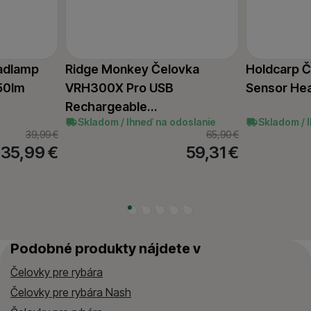
adlamp
Ridge Monkey Čelovka
Holdcarp 
50lm
VRH300X Pro USB
Sensor He
Rechargeable…
Skladom / Ihneď na odoslanie
Skladom / 
39,99
€
65,90
€
35,99
€
59,31
€
Podobné produkty nájdete v
Čelovky pre rybára
Čelovky pre rybára Nash