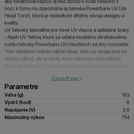
aby lokalizoval kaprov aj keď dorazí k vode neskoro v
noci, k tomu mu dopomáha aj čelovka Powerbanx UV Lite
Head Torch, ktorá je výsledkom dlhého vývoja designu a
kvality.
UV čelovky špeciálne pre nové UV vlasce a splietané šnúry
- Nash UV Yellow, ktoré sa vďaka modrému ultrafialovému
svetlu čelovky Powerbanx UV Headtorch za tmy rozsvietia.
Túto vlastnosť ocenia najmä rybári, ktorí sa venujú lovu na
ďaleký odhod, ale aj rybári, ktorí radi lovia v prekážkach
alebo pri ďalekých zavážkach pre lepšiu orientáciu za tmy.
• Vysoký výkon osvetlenia - až 754 lúmenov
Zobraziť viac
• Dosah lúča 11-140 m
Parametre
• Jedným dotykom je možné prepínať medzi štyrmi
možnosťami nastavenia svetla čelovky
Váha (g)
163
• Možnosti nastavenia - Nízka biela > Vysoká biela >
Výdrž (hod)
8
Vysoká modrá > Modrá a biela vysoká
Napájanie (V)
3,6
• Dodávané vrátane nabíjacieho kábla USB-C
Maximálny výkon
754
• Vodotesnosť IPX8
• Odolná proti nárazu