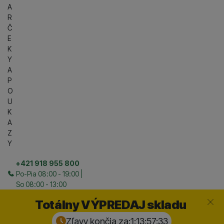
A
R
Č
E
K
Y
A
P
O
U
K
A
Z
Y
+421 918 955 800
Po-Pia 08:00 - 19:00 |
So 08:00 - 13:00
Zavrieť
Totálny VÝPREDAJ skladu
Zľavy končia za:
1:13:57:
32