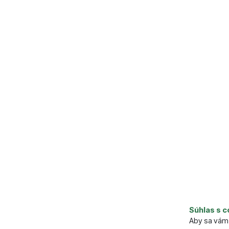
Parame
Váha (g)
Súhlas s c
Výdrž (ho
Aby sa vám 
Napájanie