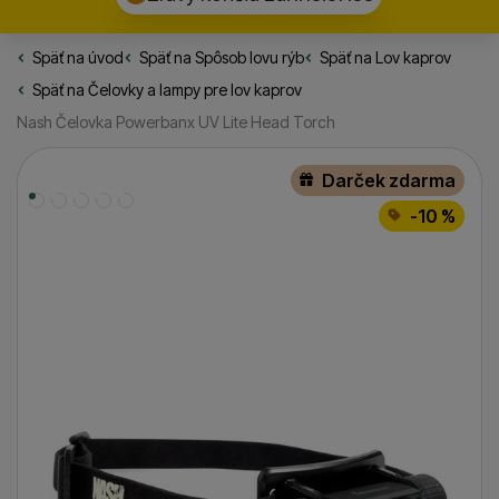
Späť na úvod
Rybarske.sk
Späť na
Spôsob lovu rýb
Späť na
Lov kaprov
Späť na
Čelovky a lampy pre lov kaprov
Nash Čelovka Powerbanx UV Lite Head Torch
Fotografie
Darček zdarma
-10 %