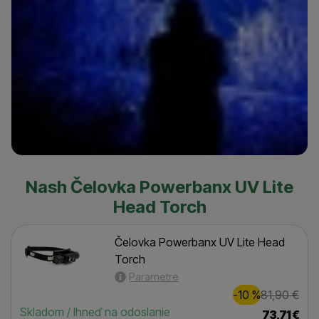
Nash Čelovka Powerbanx UV Lite
Head Torch
Čelovka Powerbanx UV Lite Head
Torch
Parametre
Zľava
Pôvodn
8,00
€
-10
%
81,90
€
(
)
Dostupnosť
Skladom / Ihneď na odoslanie
73,71
€