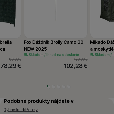
brella
Fox Dáždnik Brolly Camo 60
Mikado Dáž
ica
NEW 2025
a moskytié
Skladom / Ihneď na odoslanie
Skladom / 
86,99
€
120,90
€
78,29
€
102,28
€
Podobné produkty nájdete v
Rybárske dáždniky