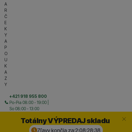
A
R
Č
E
K
Y
A
P
O
U
K
A
Z
Y
+421 918 955 800
Po-Pia 08:00 - 19:00 |
So 08:00 - 13:00
Zavrieť
Totálny VÝPREDAJ skladu
Zľavy končia za:
2:08:28:
37