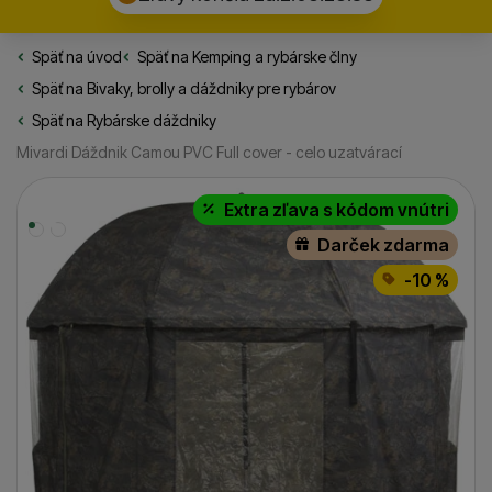
Späť na úvod
Rybarske.sk
Späť na
Kemping a rybárske člny
Späť na
Bivaky, brolly a dáždniky pre rybárov
Späť na
Rybárske dáždniky
Mivardi Dáždnik Camou PVC Full cover - celo uzatvárací
Fotografie
Extra zľava s kódom vnútri
Darček zdarma
-10 %