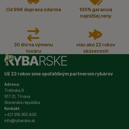
Od 99€ doprava zdarma
100% garancia
najnižšej ceny
30 dní na výmenu
viac ako 22 rokov
tovaru
skúseností
Už 22 rokov sme spoľahlivým partnerom rybárov
Adresa:
Trstínska 9
917 01, Trnava
Slovenská republika
Kontakt:
+421 918 955 800
info@rybarske.sk