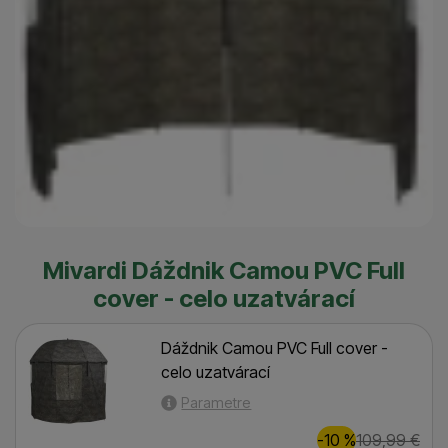
Mivardi Dáždnik Camou PVC Full
cover - celo uzatvárací
Dáždnik Camou PVC Full cover -
celo uzatvárací
Parametre
Zľava
Pôvodn
11,00
€
-10
%
109,99
€
(
)