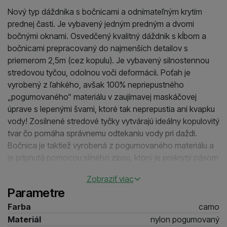
Nový typ dáždnika s bočnicami a odnímateľným krytím
prednej časti. Je vybavený jedným predným a dvomi
bočnými oknami. Osvedčený kvalitný dáždnik s kĺbom a
bočnicami prepracovaný do najmenších detailov s
priemerom 2,5m (cez kopulu). Je vybavený silnostennou
stredovou tyčou, odolnou voči deformácii. Poťah je
vyrobený z ľahkého, avšak 100% nepriepustného
„pogumovaného“ materiálu v zaujímavej maskáčovej
úprave s lepenými švami, ktoré tak neprepustia ani kvapku
vody! Zosilnené stredové tyčky vytvárajú ideálny kopulovitý
tvar čo pomáha správnemu odtekaniu vody pri daždi.
Bočnica je taktiež vyrobená z pogumovaného materiálu a
je pripnutá pomocou silného zipsu, ktorý je prekrytý pásom
vodeodolného materiálu aby nedošlo k pretečeniu.
Zobraziť viac
Upozornenie: Pri silnom vetre odopnite bočnicu, nakoľko
Parametre
môže prísť k jej poškodeniu alebo roztrhnutiu!
Farba
camo
Materiál
nylon pogumovaný