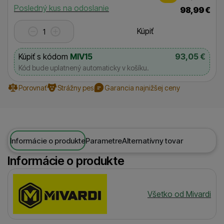
Dostupnosť
Posledný kus na odoslanie
98,99
€
Kúpiť
Kúpiť s kódom
MIV15
93,05
€
Kód bude uplatnený automaticky v košíku.
Porovnať
Strážny pes
Garancia najnižšej ceny
Informácie o produkte
Parametre
Alternatívny tovar
Informácie o produkte
Výrobca
Všetko od Mivardi