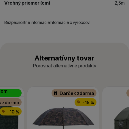
Vrchný priemer (cm)
2,5m
Bezpečnostné informácie
Informácie o výrobcovi
Alternatívny tovar
Porovnať alternatívne produkty
ódom
Darček zdarma
k zdarma
-15 %
-10 %