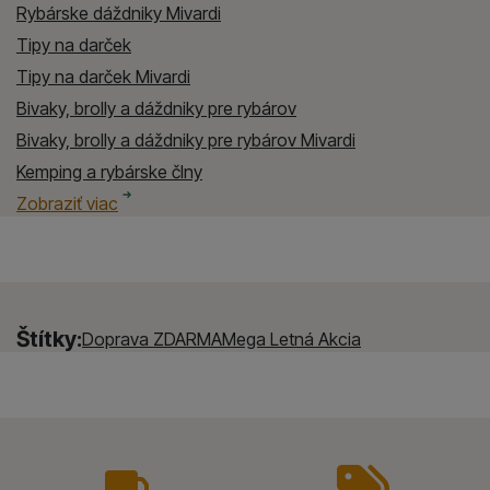
Rybárske dáždniky Mivardi
Tipy na darček
Tipy na darček Mivardi
Bivaky, brolly a dáždniky pre rybárov
Bivaky, brolly a dáždniky pre rybárov Mivardi
Kemping a rybárske člny
Kemping a rybárske člny Mivardi
DARČEKY A POUKAZY
DARČEKY A POUKAZY Mivardi
Zobraziť viac
Štítky:
Doprava ZDARMA
Mega Letná Akcia
vyhody