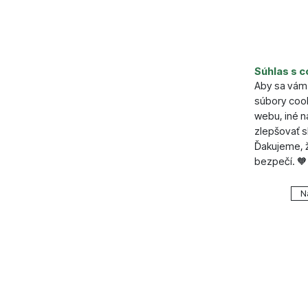
Parame
Súhlas s c
Farba
Aby sa vám 
Materiál
súbory cook
Vrchný pr
webu, iné 
zlepšovať s
Ďakujeme, ž
bezpečí. 🧡
Nastavenie
N
Technické
Technické
.
VŽDY A
Technické 
Preferenčn
Preferenč
košíkom, po
všetko nast
funkcie.
napr. pomo