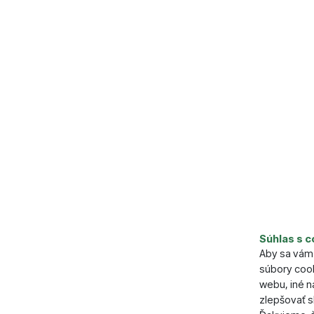
Súhlas s c
Parame
Aby sa vám 
súbory cook
Počet ks v
webu, iné 
zlepšovať s