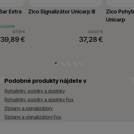
Bar Extra
Zico Signalizátor Unicarp III
Zico Pohy
Unicarp
doslanie
47,15
€
44,07
€
 39,89
€
37,28
€
Podobné produkty nájdete v
Rohatinky, poistky a doplnky
Rohatinky, poistky a doplnky Fox
Stojany a signalizátory
Stojany a signalizátory Fox