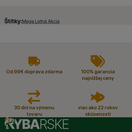
Štítky:
Mega Letná Akcia
vyhody
Od 99€ doprava zdarma
100% garancia
najnižšej ceny
30 dní na výmenu
viac ako 22 rokov
tovaru
skúseností