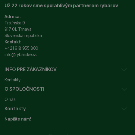
Už 22 rokov sme spoľahlivým partnerom rybárov
Adresa:
Trstínska 9
917 01, Trnava
Slovenská republika
Kontakt:
+421 918 955 800
info@rybarske.sk
INFO PRE ZÁKAZNÍKOV
Kontakty
O SPOLOČNOSTI
Sledovanie vašej zásielky
O nás
Ako reklamovať / vrátiť tovar
Kontakty
Prečo nakupovať u nás?
Obchodné podmienky
Napište nám!
Garancia najnižšej ceny
Odstúpenie od zmluvy
+421 915 648 588
Značky
Reklamačný poriadok