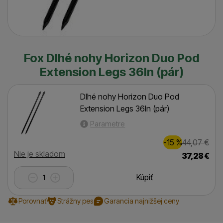
Fox Dlhé nohy Horizon Duo Pod
Extension Legs 36In (pár)
Dlhé nohy Horizon Duo Pod
Extension Legs 36In (pár)
Parametre
Zľava
Pôvodn
7,00
€
-15
%
44,07
€
(
)
Dostupnosť
Nie je skladom
37,28
€
Kúpiť
Porovnať
Strážny pes
Garancia najnižšej ceny