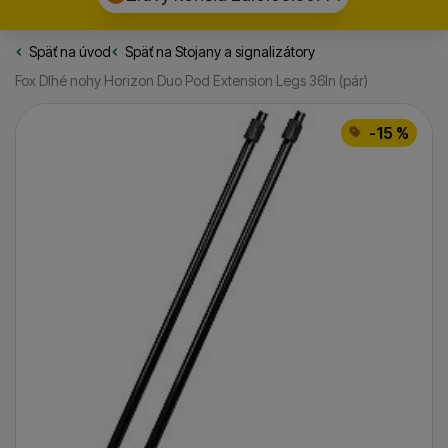
Späť na úvod
Rybarske.sk
Späť na
Stojany a signalizátory
Fox Dlhé nohy Horizon Duo Pod Extension Legs 36In (pár)
Fotografie
-15 %