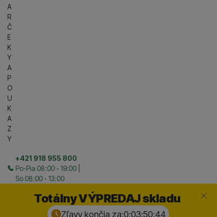
A
R
Č
E
K
Y
A
P
O
U
K
A
Z
Y
+421 918 955 800
Po-Pia 08:00 - 19:00 |
So 08:00 - 13:00
Zavrieť
Totálny VÝPREDAJ skladu
Zľavy končia za:
0:03:50:
43