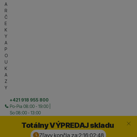
A
R
Č
E
K
Y
A
P
O
U
K
A
Z
Y
+421 918 955 800
Po-Pia 08:00 - 19:00 |
So 08:00 - 13:00
Zavrieť
Totálny VÝPREDAJ skladu
Zľavy končia za:
2:16:02:
47