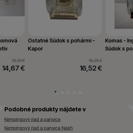
 Komová
Ostatné Súdok s pohármi -
Komas - In
tív
Kapor
Súdok s po
16,30
€
18,35
€
14,67
€
16,52
€
Podobné produkty nájdete v
Kempingový riad a panvice
Kempingový riad a panvice Nash