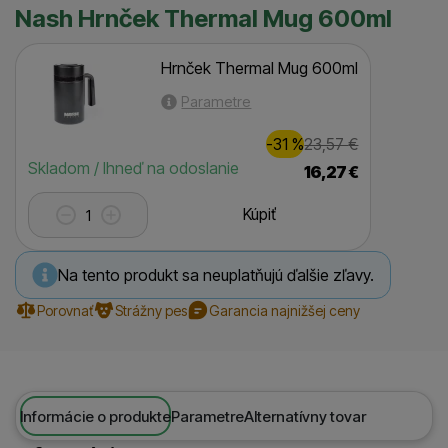
Nash Hrnček Thermal Mug 600ml
Hrnček Thermal Mug 600ml
Parametre
Zľava
Pôvodná ce
7,00
€
-31
%
23,57
€
(
)
Dostupnosť
Skladom / Ihneď na odoslanie
16,27
€
Kúpiť
Na tento produkt sa neuplatňujú ďalšie zľavy.
Porovnať
Strážny pes
Garancia najnižšej ceny
Informácie o produkte
Parametre
Alternatívny tovar