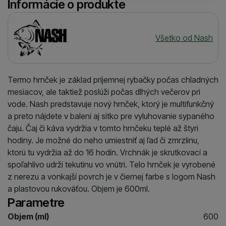
Informácie o produkte
Výrobca
Všetko od Nash
Termo hrnček je základ príjemnej rybačky počas chladných
mesiacov, ale taktiež poslúži počas dlhých večerov pri
vode. Nash predstavuje nový hrnček, ktorý je multifunkčný
a preto nájdete v balení aj sitko pre vyluhovanie sypaného
čaju. Čaj či káva vydržia v tomto hrnčeku teplé až štyri
hodiny. Je možné do neho umiestniť aj ľad či zmrzlinu,
ktorú tu vydržia až do 16 hodín. Vrchnák je skrutkovací a
spoľahlivo udrží tekutinu vo vnútri. Telo hrnček je vyrobené
z nerezu a vonkajší povrch je v čiernej farbe s logom Nash
a plastovou rukoväťou. Objem je 600ml.
Parametre
Objem (ml)
600