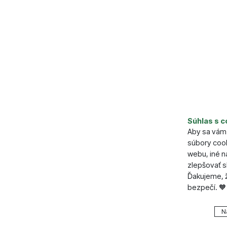
Súhlas s c
Parame
Aby sa vám 
súbory cook
Objem (ml
webu, iné 
zlepšovať s
Ďakujeme, ž
bezpečí. 🧡
Nastavenie
N
Technické
Technické