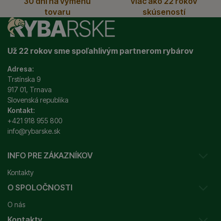
30 dní na výmenu
viac ako 22 rokov
tovaru
skúseností
Už 22 rokov sme spoľahlivým partnerom rybárov
Adresa:
Trstínska 9
917 01, Trnava
Slovenská republika
Kontakt:
+421 918 955 800
info@rybarske.sk
INFO PRE ZÁKAZNÍKOV
Kontakty
O SPOLOČNOSTI
Sledovanie vašej zásielky
O nás
Ako reklamovať / vrátiť tovar
Kontakty