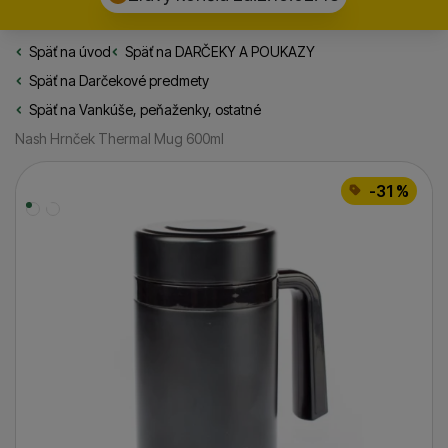
Späť na úvod
Rybarske.sk
Späť na
DARČEKY A POUKAZY
Späť na
Darčekové predmety
Späť na
Vankúše, peňaženky, ostatné
Nash Hrnček Thermal Mug 600ml
Fotografie
-31 %