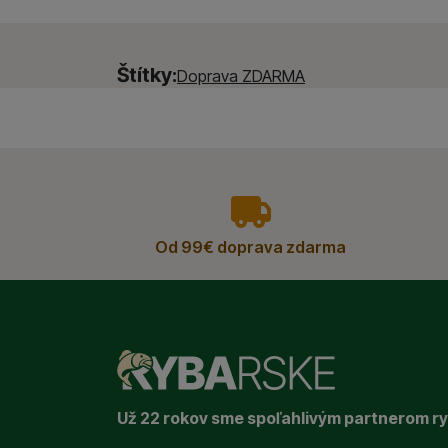
Štítky:
Doprava ZDARMA
vyhody
Od 99€ doprava zdarma
Už 22 rokov sme spoľahlivým partnerom r