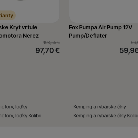
oužívame my aj naši dôveryhodní partneri, aby sme vám mohli
rianty
ímajú — či už na našom webe, alebo na stránkach našich partn
ke Kryt vrtule
Fox Pumpa Air Pump 12V
romotora Nerez
Pump/Deflater
108,55
€
66,
97,70
€
59,9
motory, loďky
Kemping a rybárske člny
motory, loďky Kolibri
Kemping a rybárske člny Kolibr