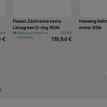
 zobrazovať ponuky,
erov.
Fladen Záchranná vesta
Haswing Náhr
Limegreen D-ring 150N
motor 65lb
62
€
Skladom / Ihneď na
133,15
€
odoslanie
6
€
119,84
€
i