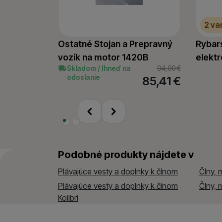
Marketingové cookies p
2 va
ktoré vás skutočne zauj
Ostatné Stojan a Prepravný
Rybars
vozík na motor 1420B
elekt
Skladom / Ihneď na
94,90
€
odoslanie
85,41
€
predchádzajúci
nasledujúci
Podobné produkty nájdete v
Plávajúce vesty a doplnky k člnom
Člny, 
Plávajúce vesty a doplnky k člnom
Člny, 
Kolibri