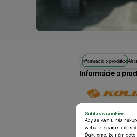
Informácie o produkte
Alte
Informácie o pro
Výrobca
Súhlas s cookies
Prepravné kolieska pre ľa
Aby sa vám u nás nakup
webu, iné nám spolu s 
Kolieska sa montujú na zad
Ďakujeme, že nám dáte s