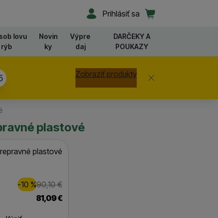
Užívateľská sekcia
Košík
Prihlásiť sa
sob lovu
Novin
Výpre
DARČEKY A
rýb
ky
daj
POUKAZY
Zobraziť produkty
Zavrieť
4
é
epravné plastové
prepravné plastové
Zľava
Pôvodná cena
9,00
€
-10
%
90,10
€
(
)
81,09
€