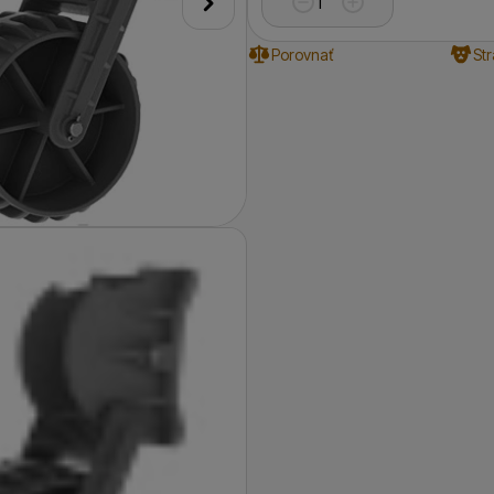
nasledujúci
Porovnať
St