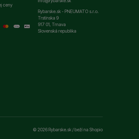
info@rybarske.sk
ej ceny
Rybarske.sk - PNEUMATO s.r.o.
Trstínska 9
917 01, Trnava
Slovenská republika
© 2026 Rybarske.sk /
beží na
Shopio