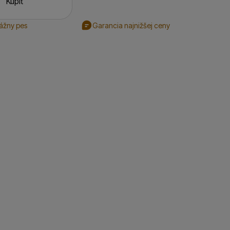
Kúpiť
rážny pes
Garancia najnižšej ceny