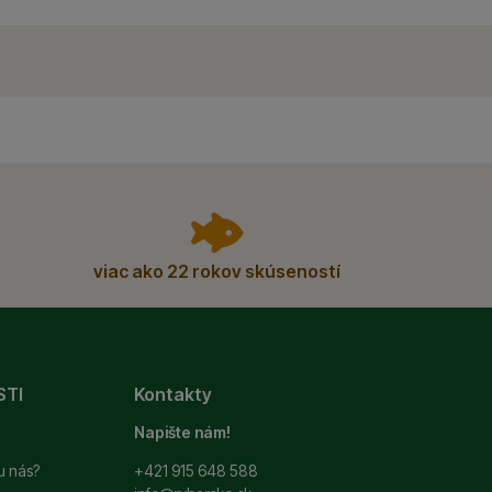
viac ako 22 rokov skúseností
STI
Kontakty
Napište nám!
u nás?
+421 915 648 588