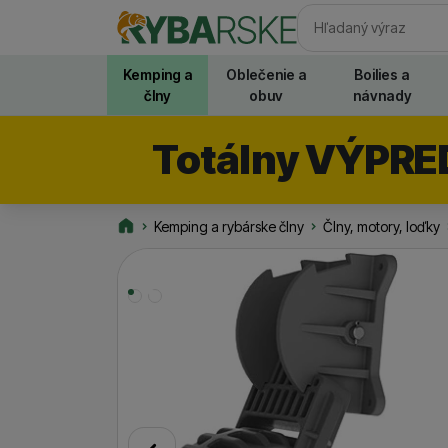
Vyhľadávani
Kemping a
Oblečenie a
Boilies a
člny
obuv
návnady
Totálny VÝPRE
Kemping a rybárske člny
Člny, motory, loďky
Rybarske.sk
Fotografie