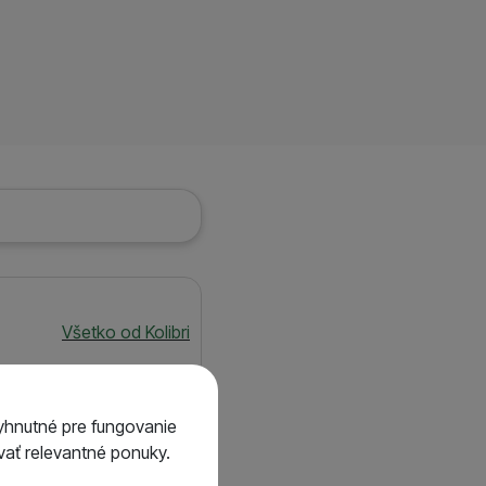
Všetko od Kolibri
yhnutné pre fungovanie
ať relevantné ponuky.
ikálnej polohy.