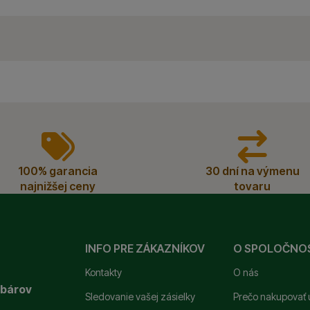
100% garancia
30 dní na výmenu
najnižšej ceny
tovaru
INFO PRE ZÁKAZNÍKOV
O SPOLOČNO
Kontakty
O nás
ybárov
Sledovanie vašej zásielky
Prečo nakupovať 