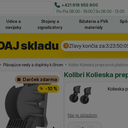
e
+421 918 955 800
Hľadať
Po-Pia 08:00 - 19:00 | So 08:00 - 13:00
Udice a
Stojany a
Bižutéria a PVA
Spô
navijaky
signalizátory
materiály
DAJ skladu
Zľavy končia za:
3:23:50:
0
Plávajúce vesty a doplnky k člnom
Kolibri Kolieska prepravné plastov
Kolibri Kolieska pr
Darček zdarma
-10 %
Kolieska 
Dostupnosť
Nie je skladom