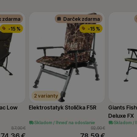
k zdarma
Darček zdarma
-15 %
-15 %
2 varianty
ac Low
Elektrostatyk Stolička F5R
Giants Fish
Deluxe FX
Skladom / Ihneď na odoslanie
Skladom / 
87,90
€
92,90
€
74,36
€
78,59
€