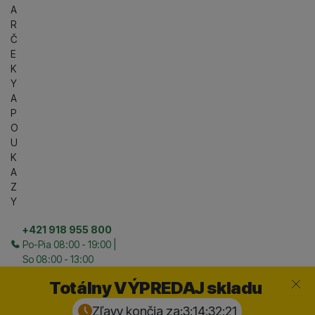
A
R
Č
E
K
Y
A
P
O
U
K
A
Z
Y
+421 918 955 800
Po-Pia 08:00 - 19:00 |
So 08:00 - 13:00
Zavrieť
Totálny VÝPREDAJ skladu
Zľavy končia za:
3:14:32:
20