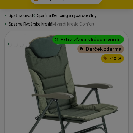
Späť na úvod
Rybarske.sk
Späť na
Kemping a rybárske člny
Späť na
Rybárske kreslá
Mivardi Kreslo Comfort
Fotografie
Extra zľava s kódom vnútri
Darček zdarma
-10 %