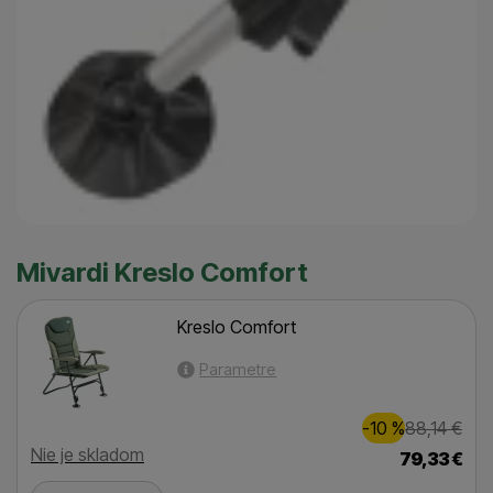
Mivardi Kreslo Comfort
Kreslo Comfort
Parametre
Zľava
Pôvod
9,00
€
-10
%
88,14
€
(
)
Dostupnosť
Nie je skladom
79,33
€