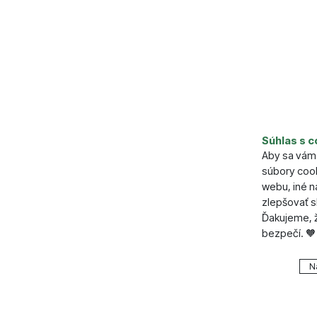
Parame
Súhlas s c
Aby sa vám 
Nosnosť (
súbory cook
Hmotnosť 
webu, iné 
zlepšovať s
Ďakujeme, ž
bezpečí. 🧡
Nastavenie
N
Technické
Technické
.
VŽDY A