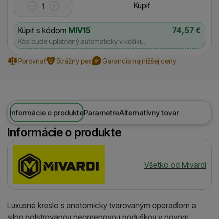
Kúpiť
Kúpiť s kódom
MIV15
74,57
€
Kód bude uplatnený automaticky v košíku.
Porovnať
Strážny pes
Garancia najnižšej ceny
Informácie o produkte
Parametre
Alternatívny tovar
Informácie o produkte
Výrobca
Všetko od Mivardi
Luxusné kreslo s anatomicky tvarovaným operadlom a
silno polstrovanou neoprenovou poduškou v novom