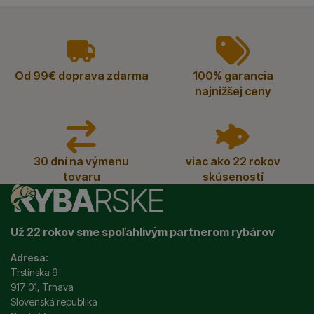
vyhody
Od 99€ doprava zdarma
100% garancia
najnižšej ceny
30 dní na výmenu
viac ako 22 rokov
tovaru
skúseností
Už 22 rokov sme spoľahlivým partnerom rybárov
Adresa:
Trstínska 9
917 01, Trnava
Slovenská republika