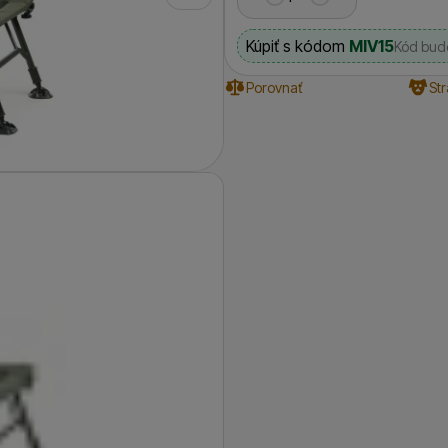
Kúpiť s kódom
MIV15
Kód bude
Porovnať
St