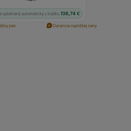
138,74
€
 uplatnený automaticky v košíku.
rážny pes
Garancia najnižšej ceny