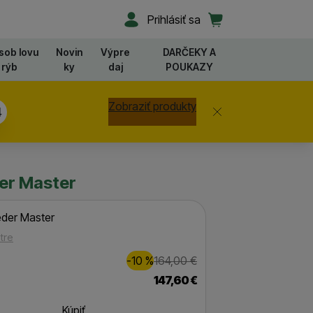
Užívateľská sekcia
Košík
Prihlásiť sa
sob lovu
Novin
Výpre
DARČEKY A
rýb
ky
daj
POUKAZY
Zobraziť produkty
Zavrieť
3
der Master
eder Master
tre
Zľava
Pôvodná cena
16,00
€
-10
%
164,00
€
(
)
147,60
€
Kúpiť