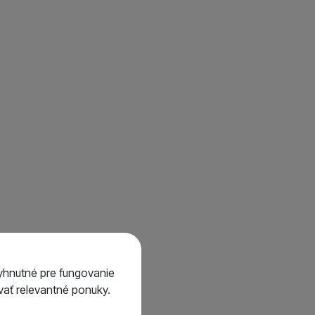
Všetko od Mivardi
120
35
7
53x55
53x63
yhnutné pre fungovanie
ať relevantné ponuky.