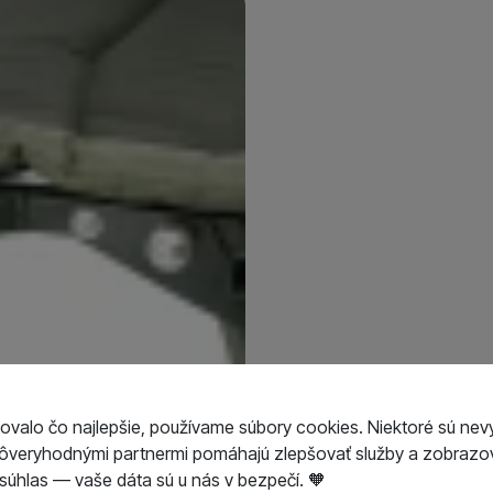
 (cm)
asti (cm)
ovalo čo najlepšie, používame súbory cookies. Niektoré sú nev
dôveryhodnými partnermi pomáhajú zlepšovať služby a zobrazov
úhlas — vaše dáta sú u nás v bezpečí. 🧡