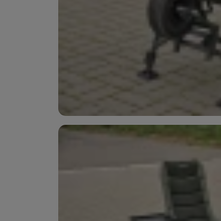
Marketingové cookies p
ktoré vás skutočne zauj