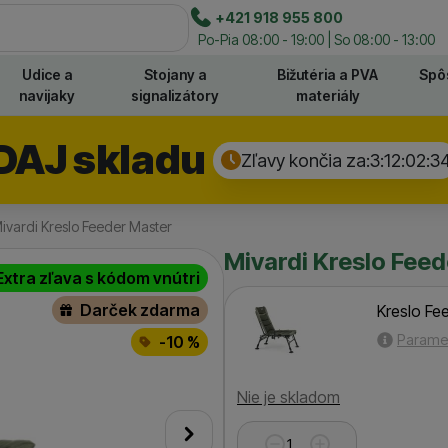
e
+421 918 955 800
Hľadať
Po-Pia 08:00 - 19:00 | So 08:00 - 13:00
Udice a
Stojany a
Bižutéria a PVA
Spô
navijaky
signalizátory
materiály
DAJ skladu
Zľavy končia za:
3:12:02:
3
ivardi Kreslo Feeder Master
Mivardi Kreslo Fee
Extra zľava s kódom vnútri
Darček zdarma
Kreslo Fe
Parame
-10 %
Dostupnosť
Nie je skladom
nasledujúci