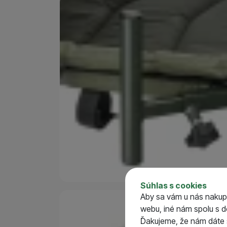
Parametre
Nosnosť (kg)
Výška (cm)
Hmotnosť (kg)
Rozmer sedacej časti
Súhlas s cookies
Rozmer operadlovej č
Aby sa vám u nás nakup
webu, iné nám spolu s 
Ďakujeme, že nám dáte s