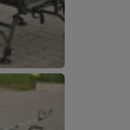
oužívame my aj naši dôveryhodní partneri, aby sme vám mohli
ímajú — či už na našom webe, alebo na stránkach našich partn