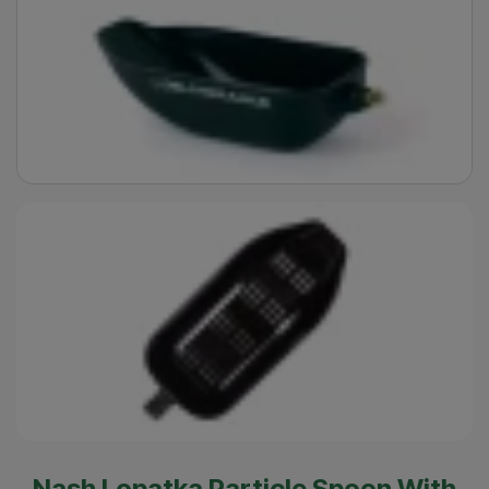
Nash Lopatka Particle Spoon With