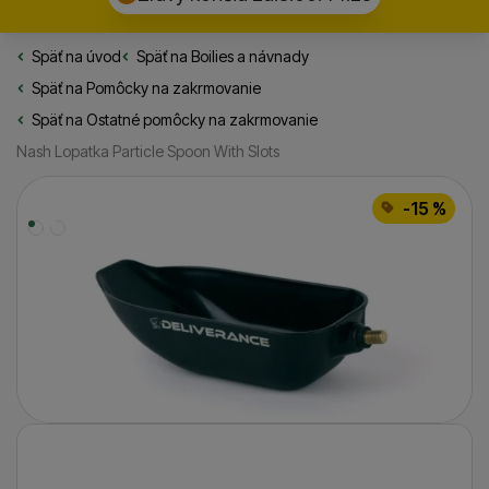
Späť na úvod
Rybarske.sk
Späť na
Boilies a návnady
Späť na
Pomôcky na zakrmovanie
Späť na
Ostatné pomôcky na zakrmovanie
Nash Lopatka Particle Spoon With Slots
Fotografie
-15 %
Fotografie