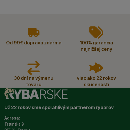
vyhody
Od 99€ doprava zdarma
100% garancia
najnižšej ceny
30 dní na výmenu
viac ako 22 rokov
tovaru
skúseností
Už 22 rokov sme spoľahlivým partnerom rybárov
Adresa:
Trstínska 9