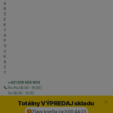
A
R
Č
E
K
Y
A
P
O
U
K
A
Z
Y
+421 918 955 800
Po-Pia 08:00 - 19:00 |
So 08:00 - 13:00
Zavrieť
Totálny VÝPREDAJ skladu
Zľavy končia za:
3:00:44:
22