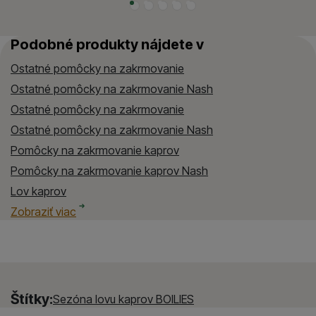
Podobné produkty nájdete v
Ostatné pomôcky na zakrmovanie
Ostatné pomôcky na zakrmovanie Nash
Ostatné pomôcky na zakrmovanie
Ostatné pomôcky na zakrmovanie Nash
Pomôcky na zakrmovanie kaprov
Pomôcky na zakrmovanie kaprov Nash
Lov kaprov
Lov kaprov Nash
Pomôcky na zakrmovanie
Pomôcky na zakrmovanie Nash
Boilies a návnady
Boilies a návnady Nash
Spôsob lovu rýb
Spôsob lovu rýb Nash
Zobraziť viac
Štítky:
Sezóna lovu kaprov BOILIES