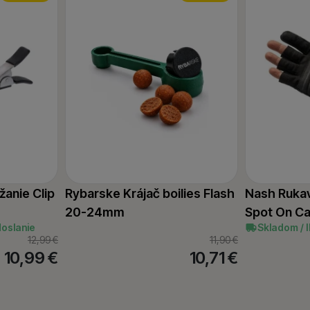
žanie Clip
Rybarske Krájač boilies Flash
Nash Rukav
20-24mm
Spot On Ca
doslanie
Skladom / 
12,99
€
11,90
€
10,99
€
10,71
€