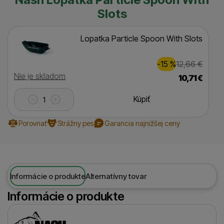
Slots
Lopatka Particle Spoon With Slots
Zľava
Pôvodná
2,00
€
-15
%
12,66
€
(
)
Dostupnosť
Nie je skladom
10,71
€
Kúpiť
Porovnať
Strážny pes
Garancia najnižšej ceny
Informácie o produkte
Alternatívny tovar
Informácie o produkte
Výrobca