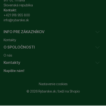
917 01, Trnava
Slovenská republika
Kontakt:
+421 918 955 800
info@rybarske.sk
INFO PRE ZÁKAZNÍKOV
Kontakty
O SPOLOČNOSTI
Sledovanie vašej zásielky
O nás
Ako reklamovať / vrátiť tovar
Kontakty
Prečo nakupovať u nás?
Obchodné podmienky
Napište nám!
Garancia najnižšej ceny
Odstúpenie od zmluvy
+421 915 648 588
Značky
Reklamačný poriadok
info@rybarske.sk
Nastavenie cookies
Nákup, doprava, doručenie
© 2026 Rybarske.sk /
beží na
Shopio
Rybarske.sk - PNEUMATO s.r.o.
Trstínska 9
Spracovanie osobných údajov
917 01, Trnava