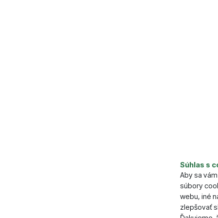
Súhlas s c
Aby sa vám 
súbory cook
webu, iné 
zlepšovať s
Ďakujeme, ž