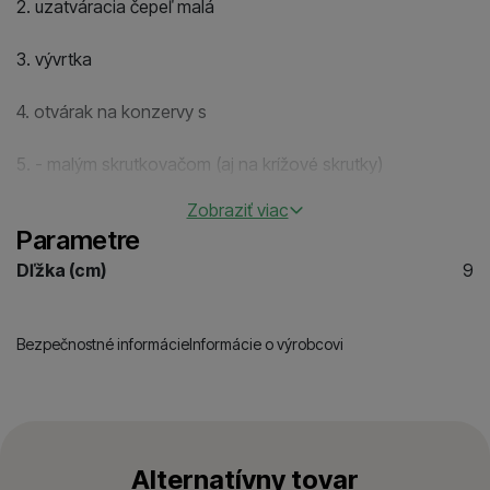
2. uzatváracia čepeľ malá
3. vývrtka
4. otvárak na konzervy s
5. - malým skrutkovačom (aj na krížové skrutky)
Zobraziť viac
6. otvárak na fľaše so
Parametre
7. - skrutkovačom
Dľžka (cm)
9
8. - odstraňovačom izolácie drôtov
Bezpečnostné informácie
Informácie o výrobcovi
9. dierovač, výstružník
10. nerezový krúžok na kľúče
Alternatívny tovar
11. pinzeta