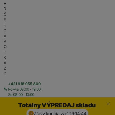
A
R
Č
E
K
Y
A
P
O
U
K
A
Z
Y
+421 918 955 800
Po-Pia 08:00 - 19:00 |
So 08:00 - 13:00
Zavrieť
Totálny VÝPREDAJ skladu
Zľavy končia za:
1:16:14:
43