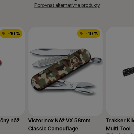
Porovnať alternatívne produkty
12. špáradlo
-10 %
-10 %
kčný nôž
Victorinox Nôž VX 58mm
Trakker Kl
Classic Camouflage
Multi Tool