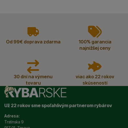
vyhody
Od 99€ doprava zdarma
100% garancia
najnižšej ceny
30 dní na výmenu
viac ako 22 rokov
tovaru
skúseností
Už 22 rokov sme spoľahlivým partnerom rybárov
Adresa:
Trstínska 9
917 01, Trnava