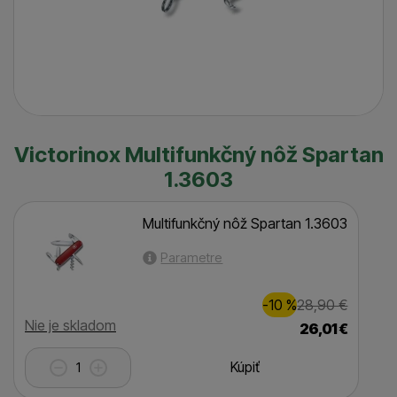
Victorinox Multifunkčný nôž Spartan
1.3603
Multifunkčný nôž Spartan 1.3603
Parametre
Zľava
Pôvodná 
3,00
€
-10
%
28,90
€
(
)
Dostupnosť
Nie je skladom
26,01
€
Kúpiť