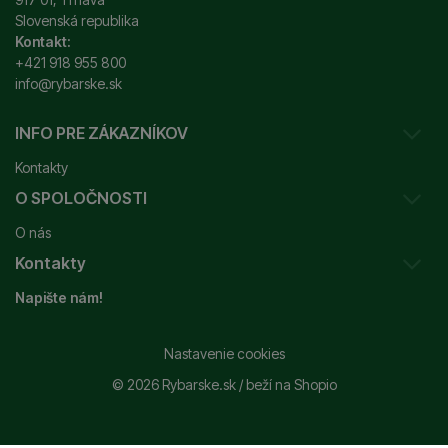
Slovenská republika
Kontakt:
+421 918 955 800
info@rybarske.sk
INFO PRE ZÁKAZNÍKOV
Kontakty
O SPOLOČNOSTI
Sledovanie vašej zásielky
O nás
Ako reklamovať / vrátiť tovar
Kontakty
Prečo nakupovať u nás?
Obchodné podmienky
Napište nám!
Garancia najnižšej ceny
Odstúpenie od zmluvy
+421 915 648 588
Značky
Reklamačný poriadok
info@rybarske.sk
Nastavenie cookies
Nákup, doprava, doručenie
© 2026 Rybarske.sk /
beží na
Shopio
Rybarske.sk - PNEUMATO s.r.o.
Trstínska 9
Spracovanie osobných údajov
917 01, Trnava
Používanie súborov cookie