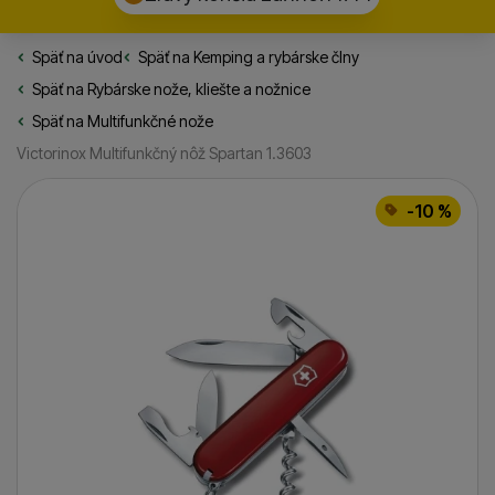
Späť na úvod
Rybarske.sk
Späť na
Kemping a rybárske člny
Späť na
Rybárske nože, kliešte a nožnice
Späť na
Multifunkčné nože
Victorinox Multifunkčný nôž Spartan 1.3603
Fotografie
-10 %