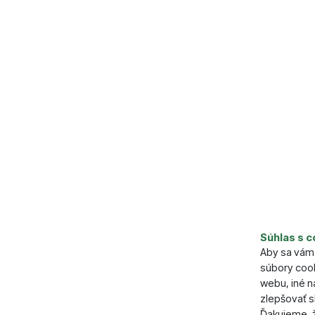
Súhlas s c
Parame
Aby sa vám 
súbory cook
Dľžka (cm
webu, iné 
zlepšovať s
Ďakujeme, ž