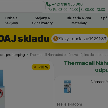
e
+421 918 955 800
Hľadať
Po-Pia 08:00 - 19:00 | So 08:00 - 13:00
Udice a
Stojany a
Bižutéria a PVA
Spô
navijaky
signalizátory
materiály
DAJ skladu
Zľavy končia za:
1:12:11:
33
ácie pre kemping
Thermacell Náhradné butánové náplne do odpudz
Thermacell Náh
-10 %
odpu
Náhradné
Dostupnosť
Nie je skladom