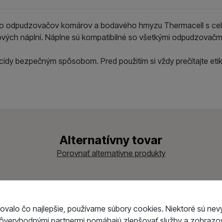
do odpudzovačov komárov a bodavého hmyzu Thermacell s cel
vých náplní. Náplne sú kompatibilné so všetkými odpudzovačm
ídy bezpečným spôsobom. Pred použitím si vždy prečítajte etik
Alternatívny tovar
Porovnať alternatívne produkty
-10 %
-10 
ovalo čo najlepšie, používame súbory cookies. Niektoré sú nev
dôveryhodnými partnermi pomáhajú zlepšovať služby a zobrazov