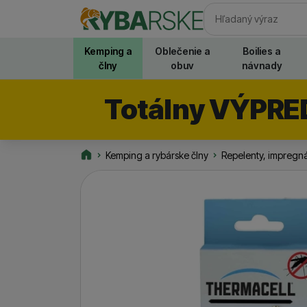
Vyhľadávani
Kemping a
Oblečenie a
Boilies a
člny
obuv
návnady
Totálny VÝPRE
Kemping a rybárske člny
Repelenty, impregn
Rybarske.sk
Fotografie