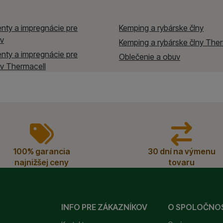
nonymne, takže nie sme schopní identifikovať konkrétnych po
oužívame my aj naši dôveryhodní partneri, aby sme vám mohli
nty a impregnácie pre
Kemping a rybárske člny
ímajú — či už na našom webe, alebo na stránkach našich partn
ov
Kemping a rybárske člny The
nty a impregnácie pre
Oblečenie a obuv
v Thermacell
100% garancia
30 dní na výmenu
najnižšej ceny
tovaru
INFO PRE ZÁKAZNÍKOV
O SPOLOČNO