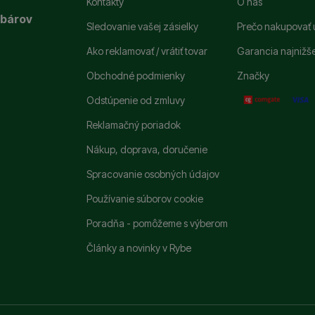
Kontakty
O nás
ybárov
Sledovanie vašej zásielky
Prečo nakupovať 
Ako reklamovať / vrátiť tovar
Garancia najnižš
Obchodné podmienky
Značky
Odstúpenie od zmluvy
Reklamačný poriadok
Nákup, doprava, doručenie
Spracovanie osobných údajov
Používanie súborov cookie
Poradňa - pomôžeme s výberom
Články a novinky v Rybe