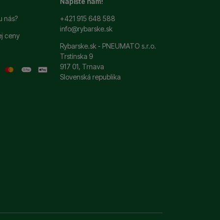
Napište nám!
u nás?
+421 915 648 588
info@rybarske.sk
ej ceny
Rybarske.sk - PNEUMATO s.r.o.
Trstínska 9
917 01, Trnava
Slovenská republika