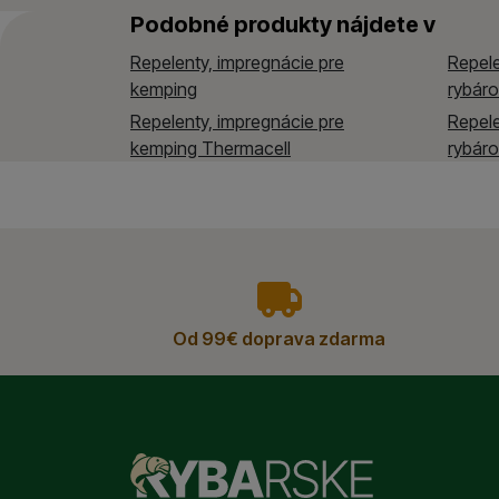
spracúvame súhrnne a a
Podobné produkty nájdete v
Marketingové cookies p
Repelenty, impregnácie pre
Repele
ktoré vás skutočne zauj
kemping
rybár
Repelenty, impregnácie pre
Repele
kemping Thermacell
rybáro
vyhody
Od 99€ doprava zdarma