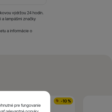
kovou výdržou 24 hodín.
i a lampášmi značky
etu a informácie o
%
-10 %
yhnutné pre fungovanie
ať relevantné ponuky.