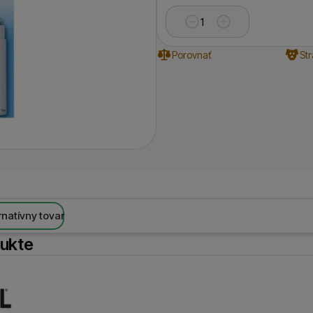
Porovnať
St
rnatívny tovar
dukte