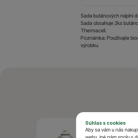
Sada butánových náplní 
Sada obsahuje 2ks butáno
Thermacell.
Poznámka: Používajte bioc
výrobku.
Súhlas s cookies
-10 %
Aby sa vám u nás nakup
webu, iné nám spolu s 