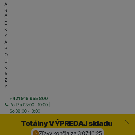
A
R
Č
E
K
Y
A
P
O
U
K
A
Z
Y
+421 918 955 800
Po-Pia 08:00 - 19:00 |
So 08:00 - 13:00
Zavrieť
Totálny VÝPREDAJ skladu
Zľavy končia za:
3:07:16:
24