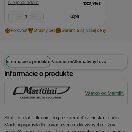
Dostupnosť
Nie je skladom
132,75
€
Kúpiť
Porovnať
Strážny pes
Garancia najnižšej ceny
Informácie o produkte
Parametre
Alternatívny tovar
Informácie o produkte
Výrobca
Všetko od Marttiini
Skutočná lahôdka nie len pre zberateľov. Fínska značka
Marttini pripravila limitovanú sériu exkluzívnych nožov
edície Salmon - Losos, ktoré svojim nevtieravým a jasným