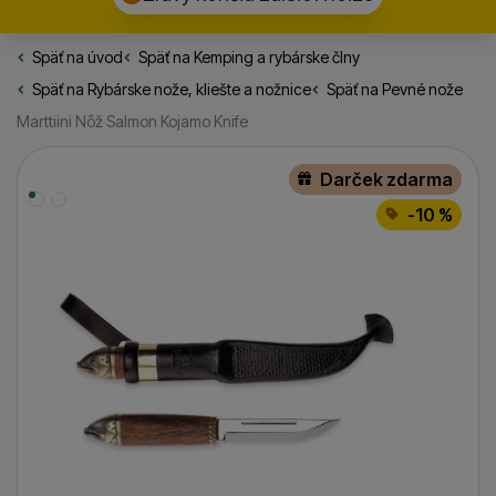
Späť na úvod
Rybarske.sk
Späť na
Kemping a rybárske člny
Späť na
Rybárske nože, kliešte a nožnice
Späť na
Pevné nože
Marttiini Nôž Salmon Kojamo Knife
Fotografie
Darček zdarma
-10 %