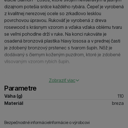
dizajnom potešia srdce každého rybára. Čepeľ je vyrobená
z kvalitnej nerezovej ocele so zrkadlovo lesklou
povrchovou úpravou. Rukoväť je vyrobená z dreva
rosewood s krásnym vzorom a vďaka vďaka oblému tvaru
se veľmi pohodlne drží v ruke. Na konci rukoväte je
osadená bronzová plastika hlavy lososa a v prednej časti
je zdobený bronzový prstenec s tvarom šupín. Nôž je
dodávaný s čiernym koženým puzdrom, ktoré je zdobené
vlisovaným vzorom rybích šupín.
Dĺžka čepele je 11cm, rukoväte 12,5cm a teda celková dĺžka
Zobraziť viac
nože je 33cm
Parametre
Váha (g)
110
Materiál
breza
Bezpečnostné informácie
Informácie o výrobcovi