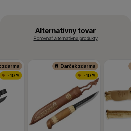
Alternatívny tovar
Porovnať alternatívne produkty
k zdarma
Darček zdarma
-10 %
-10 %