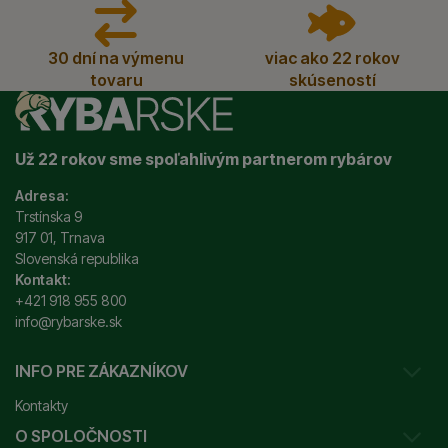
30 dní na výmenu
viac ako 22 rokov
tovaru
skúseností
Už 22 rokov sme spoľahlivým partnerom rybárov
Adresa:
Trstínska 9
917 01, Trnava
Slovenská republika
Kontakt:
+421 918 955 800
info@rybarske.sk
INFO PRE ZÁKAZNÍKOV
Kontakty
O SPOLOČNOSTI
Sledovanie vašej zásielky