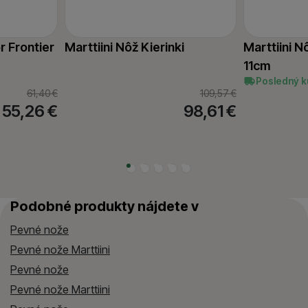
r Frontier
Marttiini Nôž Kierinki
Marttiini N
11cm
Posledný k
61,40
€
109,57
€
55,26
€
98,61
€
Podobné produkty nájdete v
Pevné nože
Pevné nože Marttiini
Pevné nože
Pevné nože Marttiini