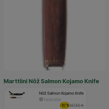
Marttiini Nôž Salmon Kojamo Knife
Nôž Salmon Kojamo Knife
Parametre
Zľava
Pôvodná cena
15,00
€
-10
%
147,50
€
(
)