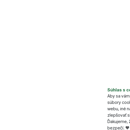
Parame
Súhlas s c
Aby sa vám 
Váha (g)
súbory cook
Materiál
webu, iné 
zlepšovať s
Ďakujeme, ž
bezpečí. 🧡