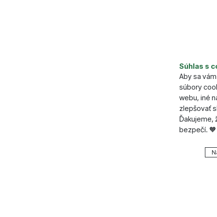
Súhlas s c
Aby sa vám 
súbory cook
webu, iné 
zlepšovať s
Ďakujeme, ž
bezpečí. 🧡
Nastavenie
N
Technické
Technické
.
VŽDY A
Technické 
Preferenčn
Preferenč
košíkom, po