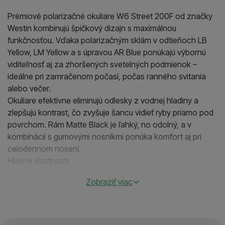
Prémiové polarizačné okuliare W6 Street 200F od značky
Westin kombinujú špičkový dizajn s maximálnou
funkčnosťou. Vďaka polarizačným sklám v odtieňoch LB
Yellow, LM Yellow a s úpravou AR Blue ponúkajú výbornú
viditeľnosť aj za zhoršených svetelných podmienok –
ideálne pri zamračenom počasí, počas ranného svitania
alebo večer.
Okuliare efektívne eliminujú odlesky z vodnej hladiny a
zlepšujú kontrast, čo zvyšuje šancu vidieť ryby priamo pod
povrchom. Rám Matte Black je ľahký, no odolný, a v
kombinácii s gumovými nosníkmi ponúka komfort aj pri
celodennom nosení.
Hlavné vlastnosti:
• Polykarbonátové šošovky sú polarizované japonskou
Zobraziť viac
fóliou.
• Nechýba povlak odolný proti morskej vode na oboch
stranách šošoviek.
• Kategória filtra je 2 (dobrá ochrana proti oslneniu