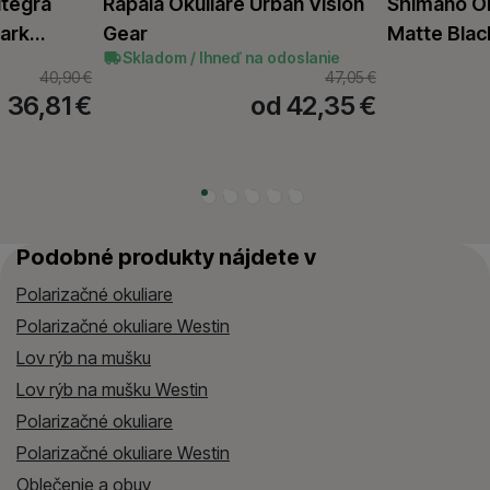
ltegra
Rapala Okuliare Urban Vision
Shimano Ok
Dark…
Gear
Matte Blac
Skladom / Ihneď na odoslanie
40,90
€
47,05
€
36,81
€
od 42,35
€
Podobné produkty nájdete v
Polarizačné okuliare
Polarizačné okuliare Westin
Lov rýb na mušku
Lov rýb na mušku Westin
Polarizačné okuliare
Polarizačné okuliare Westin
Oblečenie a obuv