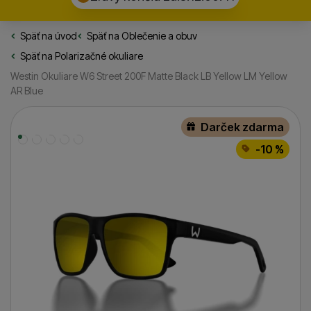
Späť na úvod
Rybarske.sk
Späť na
Oblečenie a obuv
Späť na
Polarizačné okuliare
Westin Okuliare W6 Street 200F Matte Black LB Yellow LM Yellow
AR Blue
Fotografie
Darček zdarma
-10 %