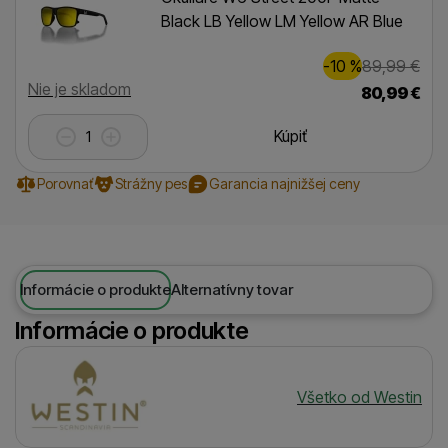
Black LB Yellow LM Yellow AR Blue
Zľava
Pôvodn
9,00
€
-10
%
89,99
€
(
)
Dostupnosť
Nie je skladom
80,99
€
Kúpiť
Porovnať
Strážny pes
Garancia najnižšej ceny
Informácie o produkte
Alternatívny tovar
Informácie o produkte
Výrobca
Všetko od Westin