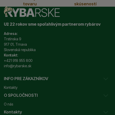
tovaru
skúseností
Už 22 rokov sme spoľahlivým partnerom rybárov
Adresa:
Trstínska 9
917 01, Trnava
Slovenská republika
Kontakt:
+421 918 955 800
info@rybarske.sk
INFO PRE ZÁKAZNÍKOV
Kontakty
O SPOLOČNOSTI
Sledovanie vašej zásielky
O nás
Ako reklamovať / vrátiť tovar
Kontakty
Prečo nakupovať u nás?
Obchodné podmienky