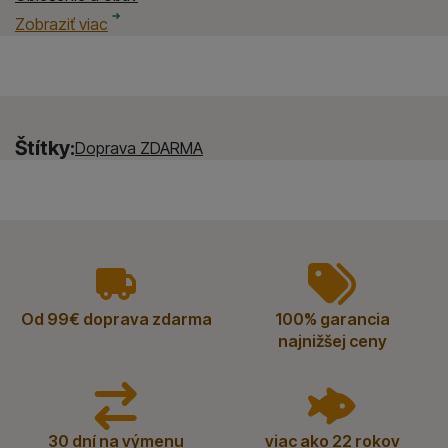
Oblečenie a obuv Westin
Spôsob lovu rýb
Spôsob lovu rýb Westin
Zobraziť viac
Štítky:
Doprava ZDARMA
vyhody
Od 99€ doprava zdarma
100% garancia
najnižšej ceny
30 dní na výmenu
viac ako 22 rokov