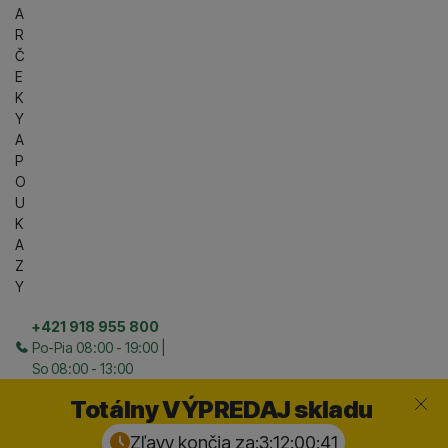
A
R
Č
E
K
Y
A
P
O
U
K
A
Z
Y
+421 918 955 800
Po-Pia 08:00 - 19:00 |
So 08:00 - 13:00
Zavrieť
Totálny VÝPREDAJ skladu
Zľavy končia za:
3:12:00:
40