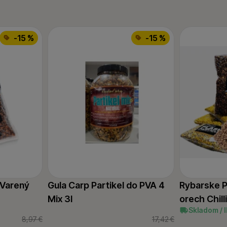
-15 %
-15 %
 Varený
Gula Carp Partikel do PVA 4
Rybarske Pa
Mix 3l
orech Chill
Skladom / 
8,97
€
17,42
€