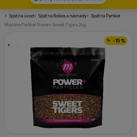
Späť na úvod
Rybarske.sk
Späť na
Boilies a návnady
Späť na
Partikel
Mainline Partikel Power+ Sweet Tigers 2kg
Fotografie
-15 %