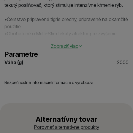
tekutý posilňovač, ktorý stimuluje intenzívne kŕmenie rýb.
•Čersstvo pripravené tigrie orechy, pripravené na okamžité
použitie
•Obohatené o Multi-Stim tekutý atraktor pre zvýšenie
lákavosti
Zobraziť viac
•Vhodné ako voľné kŕmenie, háčiková nástraha alebo
Parametre
súčasť kŕmnych zmesí
•Skvele sa kombinuje s ďalšími partiklovými mixmi od
Váha (g)
2000
Mainline
Bezpečnostné informácie
Informácie o výrobcovi
Alternatívny tovar
Porovnať alternatívne produkty