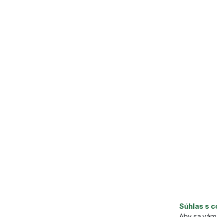
Súhlas s c
Aby sa vám 