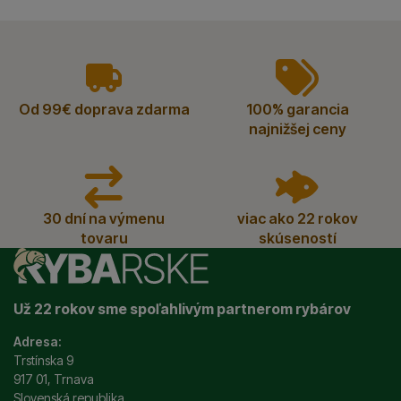
vyhody
Od 99€ doprava zdarma
100% garancia
najnižšej ceny
30 dní na výmenu
viac ako 22 rokov
tovaru
skúseností
Už 22 rokov sme spoľahlivým partnerom rybárov
Adresa:
Trstínska 9
917 01, Trnava
Slovenská republika