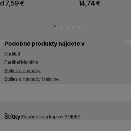
d 7,59
€
14,74
€
Podobné produkty nájdete v
Partikel
Partikel Mainline
Boilies a návnady
Boilies a návnady Mainline
Štítky:
Sezóna lovu kaprov BOILIES