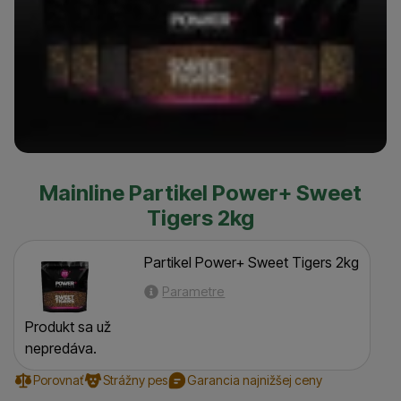
Mainline Partikel Power+ Sweet
Tigers 2kg
Partikel Power+ Sweet Tigers 2kg
Parametre
Produkt sa už nepredáva.
Produkt sa už
nepredáva.
Porovnať
Strážny pes
Garancia najnižšej ceny