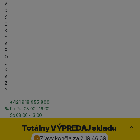
A
R
Č
E
K
Y
A
P
O
U
K
A
Z
Y
+421 918 955 800
Po-Pia 08:00 - 19:00 |
So 08:00 - 13:00
Zavrieť
Totálny VÝPREDAJ skladu
Zľavy končia za:
2:19:46:
38