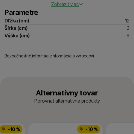
Zobraziť viac
- 1 priehľadná priehradka na fotky alebo doklady
Parametre
- 2 priečky na bankovky
- 1 veľký mincovník
Dľžka (cm)
12
- Rozmery: 12 x 9,5 x 3 cm
Šírka (cm)
3
- Materiál: syntetická koža
Výška (cm)
9
Bezpečnostné informácie
Informácie o výrobcovi
Alternatívny tovar
Porovnať alternatívne produkty
-10 %
-10 %