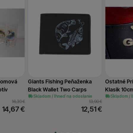
 Komová
Giants Fishing Peňaženka
Ostatné Pr
tív
Black Wallet Two Carps
Klasik 10c
Skladom / Ihneď na odoslanie
Skladom / 
16,30
€
13,90
€
14,67
€
12,51
€