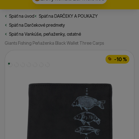
Späť na úvod
Rybarske.sk
Späť na
DARČEKY A POUKAZY
Späť na
Darčekové predmety
Späť na
Vankúše, peňaženky, ostatné
Giants Fishing Peňaženka Black Wallet Three Carps
Fotografie
-10 %