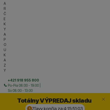
A
R
Č
E
K
Y
A
P
O
U
K
A
Z
Y
+421 918 955 800
Po-Pia 08:00 - 19:00 |
So 08:00 - 13:00
Zavrieť
Totálny VÝPREDAJ skladu
Zľavy končia za:
4:15:51:
02