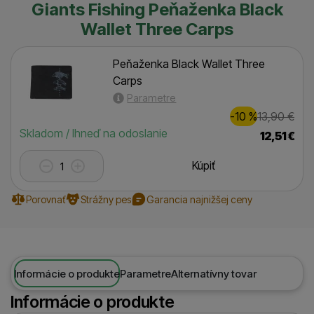
Giants Fishing Peňaženka Black
Wallet Three Carps
Peňaženka Black Wallet Three
Carps
Parametre
Zľava
Pôvodn
1,00
€
-10
%
13,90
€
(
)
Dostupnosť
Skladom / Ihneď na odoslanie
12,51
€
Kúpiť
Porovnať
Strážny pes
Garancia najnižšej ceny
Informácie o produkte
Parametre
Alternatívny tovar
Informácie o produkte