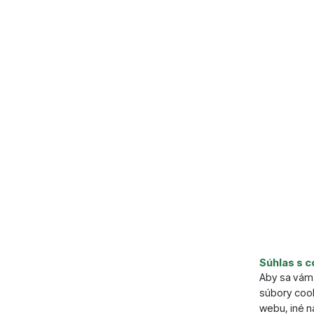
Parame
Súhlas s c
Dľžka (cm
Aby sa vám 
Šírka (cm)
súbory cook
Výška (cm
webu, iné 