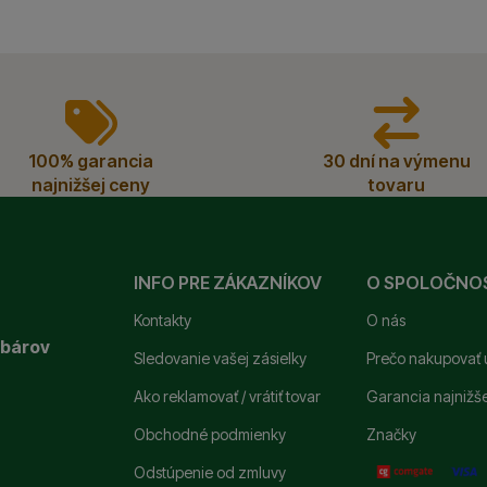
100% garancia
30 dní na výmenu
najnižšej ceny
tovaru
INFO PRE ZÁKAZNÍKOV
O SPOLOČNO
Kontakty
O nás
ybárov
Sledovanie vašej zásielky
Prečo nakupovať 
Ako reklamovať / vrátiť tovar
Garancia najnižš
Obchodné podmienky
Značky
Odstúpenie od zmluvy