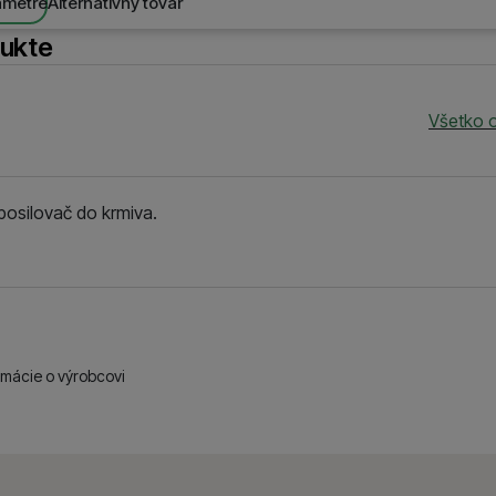
ametre
Alternatívny tovar
dukte
Všetko 
osilovač do krmiva.
rmácie o výrobcovi
Všetko od