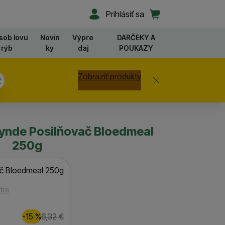
Užívateľská sekcia
Košík
Prihlásiť sa
sob lovu
Novin
Výpre
DARČEKY A
rýb
ky
daj
POUKAZY
Zobraziť produkty
Zavrieť
ynde Posilňovač Bloedmeal
250g
ač Bloedmeal 250g
tre
Zľava
Pôvodná cena
1,00
€
-15
%
6,32
€
(
)