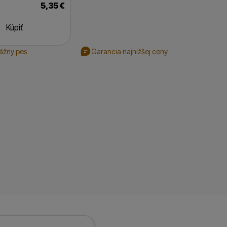
5,35
€
Kúpiť
rážny pes
Garancia najnižšej ceny