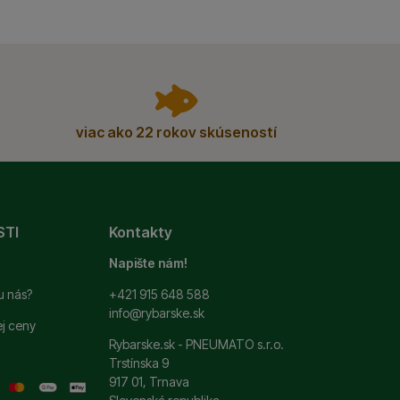
viac ako 22 rokov skúseností
STI
Kontakty
Napište nám!
u nás?
+421 915 648 588
info@rybarske.sk
ej ceny
Rybarske.sk - PNEUMATO s.r.o.
Trstínska 9
917 01, Trnava