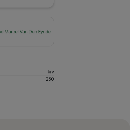
od Marcel Van Den Eynde
krv
250
 Marcel Van Den Eynde