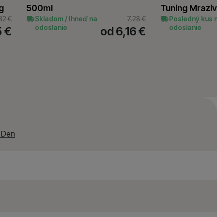
g
500ml
Tuning Mraziv
ť
.
 ako je chat a podobne.
32
€
Skladom / Ihneď na
7,28
€
Posledný kus 
odoslanie
odoslanie
5
€
od 6,16
€
ní. Ich pomocou
 pomocou týchto cookies
užívateľov nášho webu.
 zobrazovať ponuky,
erov.
n Den