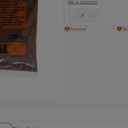
Dostupnosť
Nie je skladom
Porovnať
St