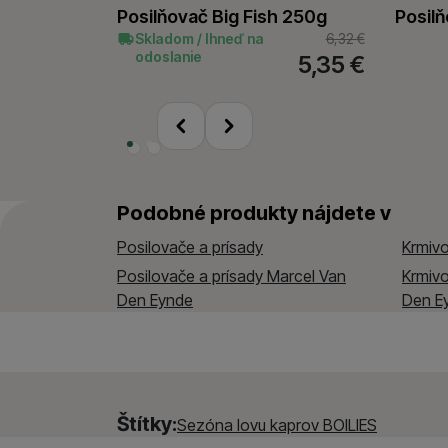
Analytické
Posilňovač Big Fish 250g
Posil
Analytické
-
aby sme v
nastavenia, môžu vám p
Povolené
Skladom / Ihneď na
6,32
€
odoslanie
5,35
€
Tieto cookies nám umo
predchádzajúci
Marketingové
Marketingové
-
aby sm
určujeme počet návštev
nasledujúci
Povolené
spracúvame súhrnne a a
Marketingové cookies p
Podobné produkty nájdete v
ktoré vás skutočne zauj
Posilovače a prísady
Krmiv
Posilovače a prísady Marcel Van
Krmiv
Den Eynde
Den E
Štítky:
Sezóna lovu kaprov BOILIES