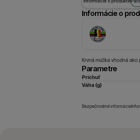
Informácie o produkte
Par
Informácie o pro
Výrobca
Krvná múčka vhodná ako p
Parametre
Príchuť
Váha (g)
Bezpečnostné informácie
Info