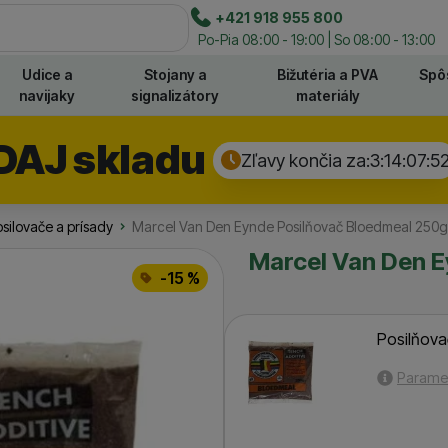
e
+421 918 955 800
Hľadať
Po-Pia 08:00 - 19:00 | So 08:00 - 13:00
Udice a
Stojany a
Bižutéria a PVA
Spô
navijaky
signalizátory
materiály
DAJ skladu
Zľavy končia za:
3:14:07:
51
silovače a prísady
Marcel Van Den Eynde Posilňovač Bloedmeal 250g
Marcel Van Den E
-15 %
Posilňov
Parame