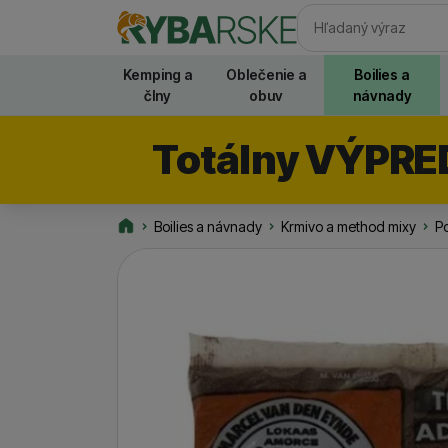
Vyhľadávani
Kemping a
Oblečenie a
Boilies a
člny
obuv
návnady
Totálny VÝPRE
Boilies a návnady
Krmivo a method mixy
Po
Rybarske.sk
Fotografie