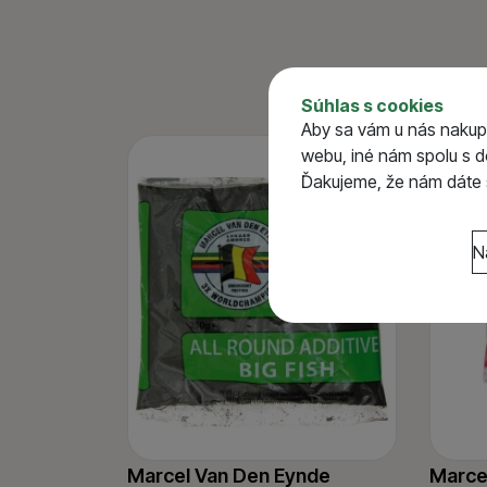
Parametre
Príchuť
Súhlas s cookies
Váha (g)
Aby sa vám u nás nakup
webu, iné nám spolu s 
-15 %
Ďakujeme, že nám dáte s
Nastavenie súhlasov 
N
Technické
Technické
-
bez týcht
VŽDY AKTÍVNE
Technické cookies umož
Preferenčné a rozšír
Preferenčné a rozšír
funkcie.
spojiť napr. pomocou c
Povolené
Marcel Van Den Eynde
Marce
Vďaka týmto cookies v