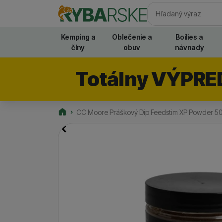
Vyhľadávani
Kemping a
Oblečenie a
Boilies a
člny
obuv
návnady
Totálny VÝPRE
CC Moore Práškový Dip Feedstim XP Powder 5
Rybarske.sk
Fotografie
nasledujúci
predchádzajúci