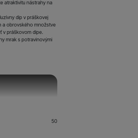
 atraktivitu nástrahy na
ť
.
 ako je chat a podobne.
uzívny dip v práškovej
ch a obrovského množstve
ní. Ich pomocou
pať v práškovom dipe.
 pomocou týchto cookies
ahy mrak s potravinovými
užívateľov nášho webu.
 zobrazovať ponuky,
erov.
50