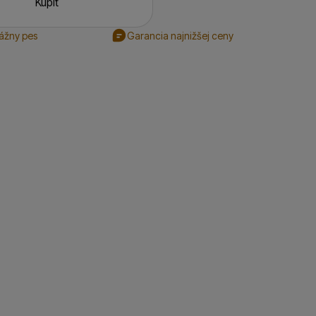
Kúpiť
rážny pes
Garancia najnižšej ceny