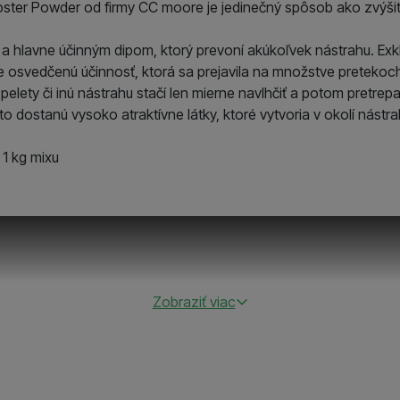
ster Powder od firmy CC moore je jedinečný spôsob ako zvýšite
edeli, ako sa na webe správate, a mohli náš web ďalej zlepšova
omôcť s vyplňovaním formulárov, umožnia nám zobraziť služby
a hlavne účinným dipom, ktorý prevoní akúkoľvek nástrahu. Exkl
e osvedčenú účinnosť, ktorá sa prejavila na množstve preteko
žňujú meranie výkonu nášho webu aj našich reklamných kampa
 pelety či inú nástrahu stačí len mierne navlhčiť a potom pretre
e vás nezaťažovali nevhodnou reklamou
.
 a zdroje návštev našich internetových stránok. Dáta získané
o dostanú vysoko atraktívne látky, ktoré vytvoria v okolí nástr
nonymne, takže nie sme schopní identifikovať konkrétnych po
 1 kg mixu
oužívame my aj naši dôveryhodní partneri, aby sme vám mohli
ímajú — či už na našom webe, alebo na stránkach našich partn
Zobraziť viac