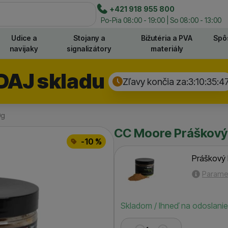
e
+421 918 955 800
Hľadať
Po-Pia 08:00 - 19:00 | So 08:00 - 13:00
Udice a
Stojany a
Bižutéria a PVA
Spô
navijaky
signalizátory
materiály
DAJ skladu
Zľavy končia za:
3:10:35:
4
0g
CC Moore Práškový
-10 %
Práškový 
Parame
Dostupnosť
Skladom / Ihneď na odoslanie