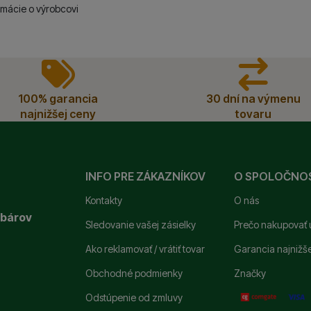
rmácie o výrobcovi
100% garancia
30 dní na výmenu
najnižšej ceny
tovaru
INFO PRE ZÁKAZNÍKOV
O SPOLOČNO
Kontakty
O nás
ybárov
Sledovanie vašej zásielky
Prečo nakupovať 
Ako reklamovať / vrátiť tovar
Garancia najnižš
Obchodné podmienky
Značky
Odstúpenie od zmluvy