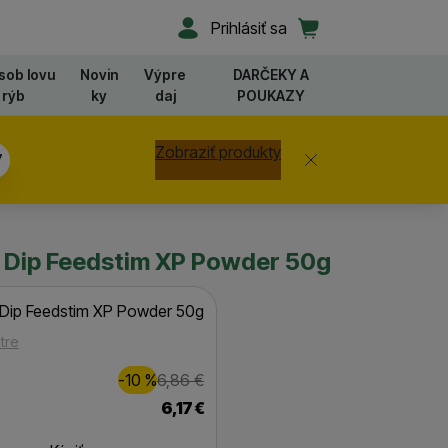
Užívateľská sekcia
Košík
Prihlásiť sa
sob lovu
Novin
Výpre
DARČEKY A
rýb
ky
daj
POUKAZY
Zobraziť produkty
Zavrieť
6
 Dip Feedstim XP Powder 50g
Dip Feedstim XP Powder 50g
tre
Zľava
Pôvodná cena
1,00
€
-10
%
6,86
€
(
)
6,17
€