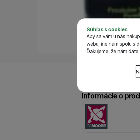
Parametre
Súhlas s cookies
Váha (g)
Aby sa vám u nás nakup
webu, iné nám spolu s 
Ďakujeme, že nám dáte s
Nastavenie súhlasov 
N
Technické
Technické
-
bez týcht
VŽDY AKTÍVNE
Informácie o produkte
Par
Informácie o pro
Technické cookies umož
Preferenčné a rozšír
Preferenčné a rozšír
funkcie.
Výrobca
spojiť napr. pomocou c
Povolené
Vďaka týmto cookies v