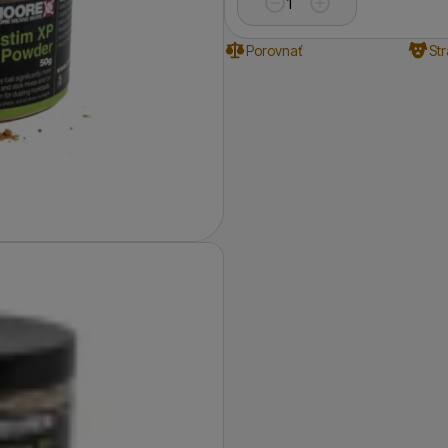
Porovnať
St