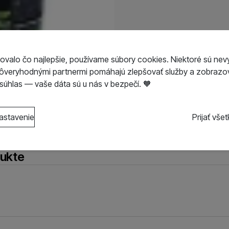
ovalo čo najlepšie, používame súbory cookies. Niektoré sú nev
dôveryhodnými partnermi pomáhajú zlepšovať služby a zobrazov
úhlas — vaše dáta sú u nás v bezpečí. 🧡
s kategóriami cookies
astavenie
Prijať vše
o cookies náš web nebude fungovať
.
ametre
dukte
ňujú váš priechod nákupným košíkom, porovnávanie produktov
ené funkcie
ené funkcie
-
aby ste nemuseli všetko nastavovať znova a aby 
hatu
.
ám prácu s naším webom dokážeme ešte spríjemniť. Dokážeme 