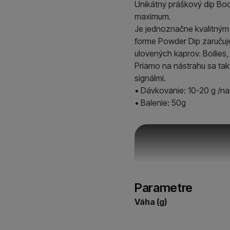
Unikátny práškový dip Boo
Analytické
Analytické
-
aby sme v
nastavenia, môžu vám p
maximum.
Povolené
Je jednoznačne kvalitným 
forme Powder Dip zaručuj
Tieto cookies nám umo
ulovených kaprov. Boilies,
Marketingové
Marketingové
-
aby sm
určujeme počet návštev
Priamo na nástrahu sa takt
Povolené
spracúvame súhrnne a a
signálmi.
• Dávkovanie: 10-20 g /na
Marketingové cookies p
• Balenie: 50g
ktoré vás skutočne zauj
Parametre
Váha (g)