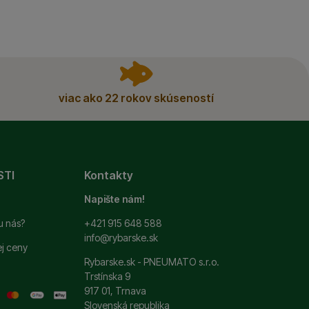
viac ako 22 rokov skúseností
STI
Kontakty
Napište nám!
u nás?
+421 915 648 588
info@rybarske.sk
ej ceny
Rybarske.sk - PNEUMATO s.r.o.
Trstínska 9
917 01, Trnava
Slovenská republika