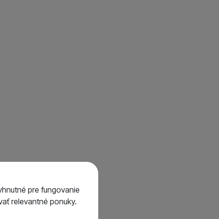
Všetko od Carp Zoom
118
63
30
yhnutné pre fungovanie
ať relevantné ponuky.