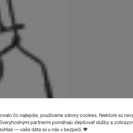
ovalo čo najlepšie, používame súbory cookies. Niektoré sú nev
dôveryhodnými partnermi pomáhajú zlepšovať služby a zobrazov
úhlas — vaše dáta sú u nás v bezpečí. 🧡