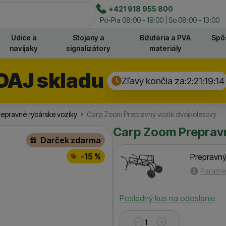
e
+421 918 955 800
Hľadať
Po-Pia 08:00 - 19:00 | So 08:00 - 13:00
Udice a
Stojany a
Bižutéria a PVA
Spô
navijaky
signalizátory
materiály
DAJ skladu
Zľavy končia za:
2:21:19:
13
repravné rybárske vozíky
Carp Zoom Prepravný vozík dvojkolesový
Carp Zoom Prepravn
Darček zdarma
-15 %
Prepravný
Parame
Dostupnosť
Posledný kus na odoslanie