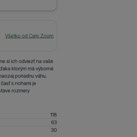
Všetko od Carp Zoom
ne si ich odviezť na vaše
 v ďaka ktorým má výborné
naozaj poriadnu váhu.
á časť s nohami je
 stave rozmery
118
63
30