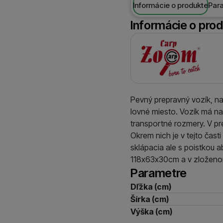
Informácie o produkte
Par
Informácie o pro
Výrobca
Pevný prepravný vozík, na 
lovné miesto. Vozík má na
transportné rozmery. V pr
Okrem nich je v tejto čast
sklápacia ale s poistkou
118x63x30cm a v zložen
Parametre
Dľžka (cm)
Šírka (cm)
Výška (cm)