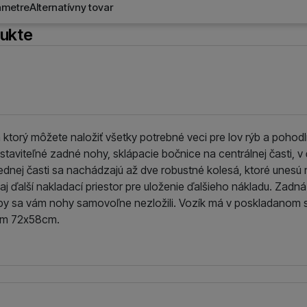
ametre
Alternatívny tovar
dukte
ktorý môžete naložiť všetky potrebné veci pre lov rýb a pohodl
staviteľné zadné nohy, sklápacie bočnice na centrálnej časti,
ednej časti sa nachádzajú až dve robustné kolesá, ktoré unesú 
i aj ďalší nakladací priestor pre uloženie ďalšieho nákladu. Zadn
 aby sa vám nohy samovoľne nezložili. Vozík má v poskladanom
om 72x58cm.