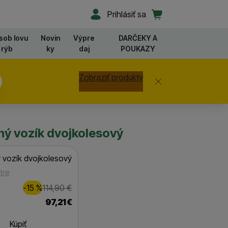
Užívateľská sekcia
Košík
Prihlásiť sa
sob lovu
Novin
Výpre
DARČEKY A
rýb
ky
daj
POUKAZY
Zobraziť produkty
Zavrieť
ý vozík dvojkolesový
 vozík dvojkolesový
tre
Zľava
Pôvodná cena
18,00
€
-15
%
114,90
€
(
)
97,21
€
Kúpiť