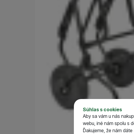
Parametre
Dľžka (cm)
Šírka (cm)
Súhlas s cookies
Výška (cm)
Aby sa vám u nás nakup
webu, iné nám spolu s 
Ďakujeme, že nám dáte s