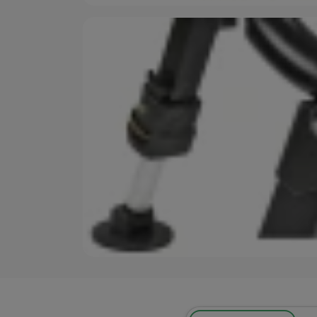
Marketingové cookies p
ktoré vás skutočne zauj