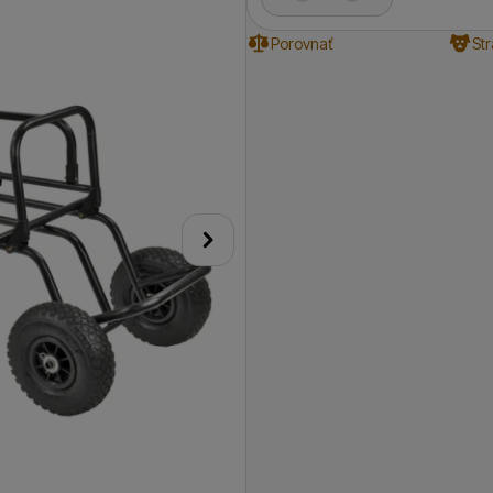
Porovnať
St
nasledujúci