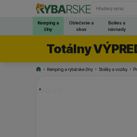
Vyhľadávani
Kemping a
Oblečenie a
Boilies a
člny
obuv
návnady
Totálny VÝPRE
Kemping a rybárske člny
Stolíky a vozíky
P
Rybarske.sk
Fotografie