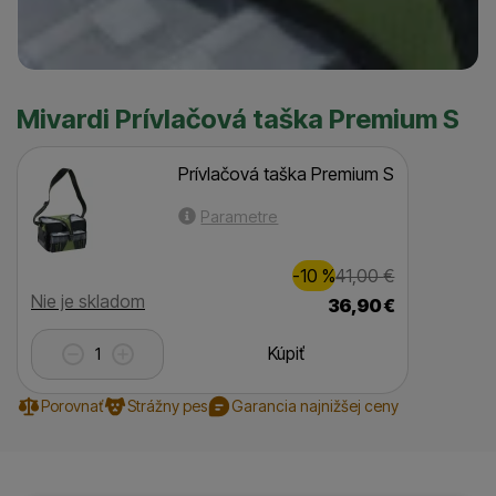
Mivardi Prívlačová taška Premium S
Prívlačová taška Premium S
Parametre
Zľava
Pôvodná ce
4,00
€
-10
%
41,00
€
(
)
Dostupnosť
Nie je skladom
36,90
€
Kúpiť
Porovnať
Strážny pes
Garancia najnižšej ceny