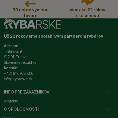
30 dní na výmenu
viac ako 22 rokov
tovaru
skúseností
Už 22 rokov sme spoľahlivým partnerom rybárov
Adresa:
Trstínska 9
917 01, Trnava
Slovenská republika
Kontakt:
+421 918 955 800
info@rybarske.sk
INFO PRE ZÁKAZNÍKOV
Kontakty
O SPOLOČNOSTI
Sledovanie vašej zásielky