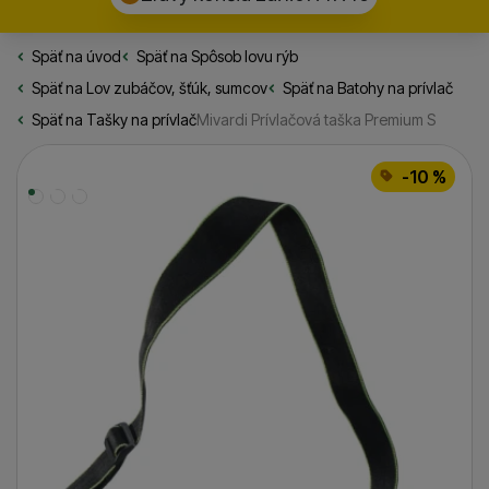
Späť na úvod
Rybarske.sk
Späť na
Spôsob lovu rýb
Späť na
Lov zubáčov, šťúk, sumcov
Späť na
Batohy na prívlač
Späť na
Tašky na prívlač
Mivardi Prívlačová taška Premium S
Fotografie
-10 %