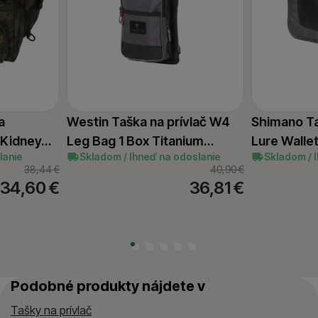
a
Westin Taška na prívlač W4
Shimano Ta
g Kidney…
Leg Bag 1 Box Titanium…
Lure Walle
lanie
Skladom / Ihneď na odoslanie
Skladom / 
38,44
€
40,90
€
34,60
€
36,81
€
Podobné produkty nájdete v
Tašky na prívlač