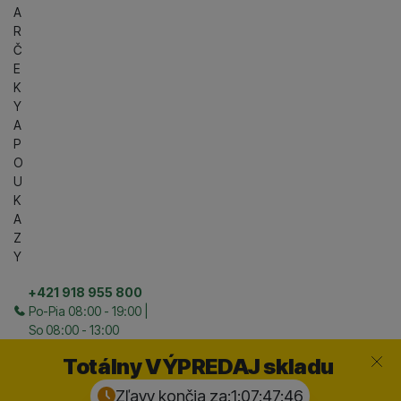
A
R
Č
E
K
Y
A
P
O
U
K
A
Z
Y
+421 918 955 800
Po-Pia 08:00 - 19:00 |
So 08:00 - 13:00
Zavrieť
Totálny VÝPREDAJ skladu
Zľavy končia za:
1:07:47:
45