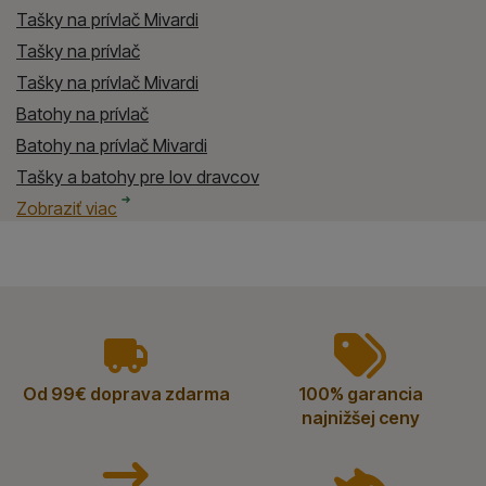
Tašky na prívlač Mivardi
Tašky na prívlač
Tašky na prívlač Mivardi
Batohy na prívlač
Batohy na prívlač Mivardi
Tašky a batohy pre lov dravcov
Tašky a batohy pre lov dravcov Mivardi
Lov zubáčov, šťúk, sumcov
Lov zubáčov, šťúk, sumcov Mivardi
Lov rýb na mori
Lov rýb na mori Mivardi
Spôsob lovu rýb
Spôsob lovu rýb Mivardi
Zobraziť viac
vyhody
Od 99€ doprava zdarma
100% garancia
najnižšej ceny