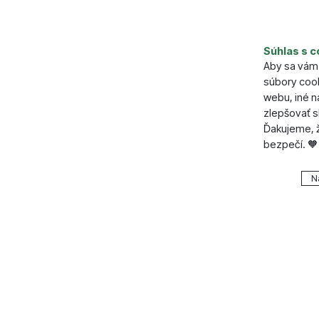
Parame
Súhlas s c
Dľžka (cm
Aby sa vám 
Šírka (cm)
súbory cook
Počet von
webu, iné 
zlepšovať s
Ďakujeme, ž
bezpečí. 🧡
Nastavenie
N
Technické
Technické
.
VŽDY A
Technické 
Preferenčn
Preferenč
košíkom, po
všetko nast
funkcie.
napr. pomo
Povolen