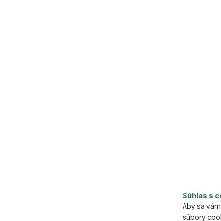
Súhlas s c
Aby sa vám 
súbory cook