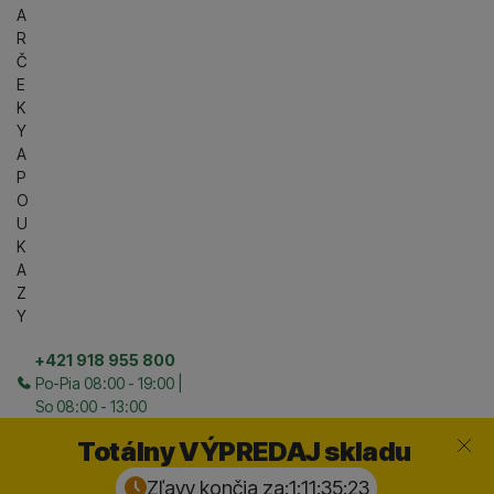
A
R
Č
E
K
Y
A
P
O
U
K
A
Z
Y
+421 918 955 800
Po-Pia 08:00 - 19:00 |
So 08:00 - 13:00
Zavrieť
Totálny VÝPREDAJ skladu
Zľavy končia za:
1:11:35:
22