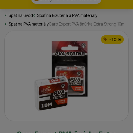
Späť na úvod
Rybarske.sk
Späť na
Bižutéria a PVA materiály
Späť na
PVA materiály
Carp Expert PVA šnúrka Extra Strong 10m
Fotografie
-10 %