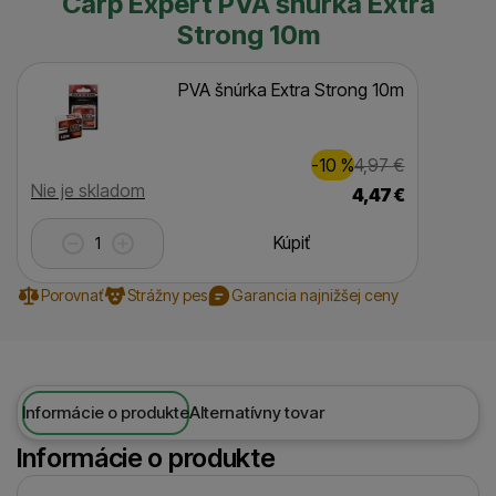
Carp Expert PVA šnúrka Extra
Strong 10m
PVA šnúrka Extra Strong 10m
Zľava
Pôvodná c
1,00
€
-10
%
4,97
€
(
)
Dostupnosť
Nie je skladom
4,47
€
Kúpiť
Porovnať
Strážny pes
Garancia najnižšej ceny
Informácie o produkte
Alternatívny tovar
Informácie o produkte