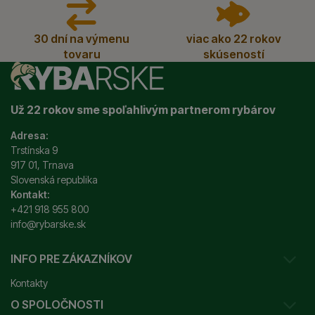
30 dní na výmenu
viac ako 22 rokov
tovaru
skúseností
Už 22 rokov sme spoľahlivým partnerom rybárov
Adresa:
Trstínska 9
917 01, Trnava
Slovenská republika
Kontakt:
+421 918 955 800
info@rybarske.sk
INFO PRE ZÁKAZNÍKOV
Kontakty
O SPOLOČNOSTI
Sledovanie vašej zásielky