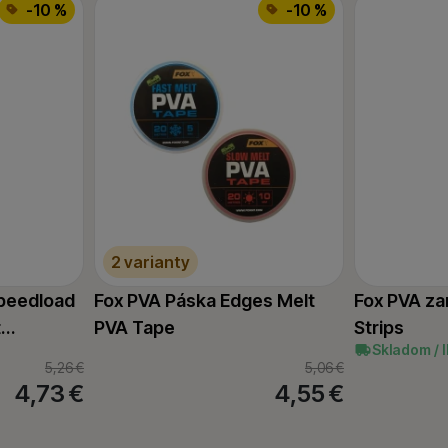
-10 %
-10 %
2 varianty
peedload
Fox PVA Páska Edges Melt
Fox PVA za
t…
PVA Tape
Strips
Skladom / 
5,26
€
5,06
€
4,73
€
4,55
€