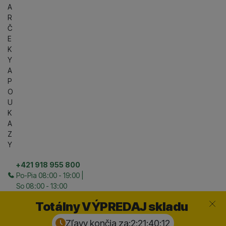
A
R
Č
E
K
Y
A
P
O
U
K
A
Z
Y
+421 918 955 800
Po-Pia 08:00 - 19:00 |
So 08:00 - 13:00
Zavrieť
Totálny VÝPREDAJ skladu
Zľavy končia za:
2:21:40:
11