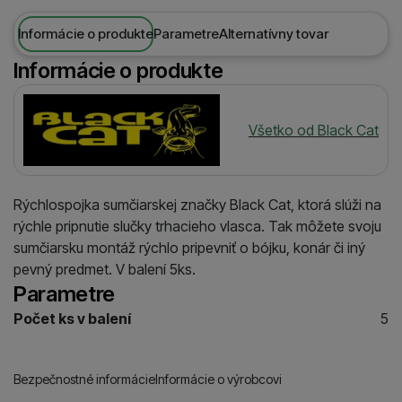
Informácie o produkte
Parametre
Alternatívny tovar
Informácie o produkte
Výrobca
Všetko od Black Cat
Rýchlospojka sumčiarskej značky Black Cat, ktorá slúži na
rýchle pripnutie slučky trhacieho vlasca. Tak môžete svoju
sumčiarsku montáž rýchlo pripevniť o bójku, konár či iný
pevný predmet. V balení 5ks.
Parametre
Počet ks v balení
5
Bezpečnostné informácie
Informácie o výrobcovi