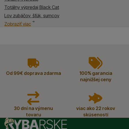
Totálny výpredaj Black Cat
Lov zubáčov, šťúk, sumcov
Lov zubáčov, šťúk, sumcov Black Cat
Spôsob lovu rýb
Spôsob lovu rýb Black Cat
Výpredaj
Výpredaj Black Cat
Zobraziť viac
vyhody
Od 99€ doprava zdarma
100% garancia
najnižšej ceny
30 dní na výmenu
viac ako 22 rokov
tovaru
skúseností