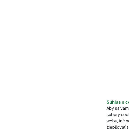
Súhlas s c
Parame
Aby sa vám 
súbory cook
Počet ks v
webu, iné 
zlepšovať s