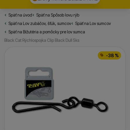
Späť na úvod
Rybarske.sk
Späť na
Spôsob lovu rýb
Späť na
Lov zubáčov, šťúk, sumcov
Späť na
Lov sumcov
Späť na
Bižutéria a pomôcky pre lov sumca
Black Cat Rýchlospojka Clip Black Dull 5ks
Fotografie
-38 %