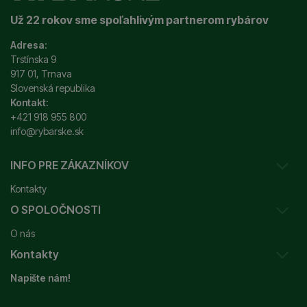
Už 22 rokov sme spoľahlivým partnerom rybárov
Adresa:
Trstínska 9
917 01, Trnava
Slovenská republika
Kontakt:
+421 918 955 800
info@rybarske.sk
INFO PRE ZÁKAZNÍKOV
Kontakty
O SPOLOČNOSTI
Sledovanie vašej zásielky
O nás
Ako reklamovať / vrátiť tovar
Kontakty
Prečo nakupovať u nás?
Obchodné podmienky
Napište nám!
Garancia najnižšej ceny
Odstúpenie od zmluvy
+421 915 648 588
Značky