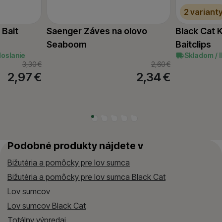
2 variant
 Bait
Saenger Záves na olovo
Black Cat K
Seaboom
Baitclips
doslanie
Skladom / 
3,30
€
2,60
€
2,97
€
2,34
€
Podobné produkty nájdete v
Bižutéria a pomôcky pre lov sumca
Bižutéria a pomôcky pre lov sumca Black Cat
Lov sumcov
Lov sumcov Black Cat
Totálny výpredaj