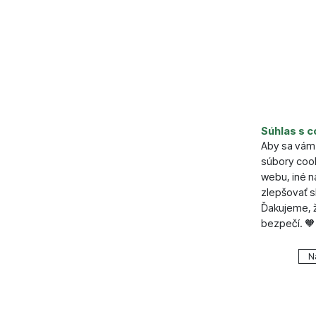
Súhlas s c
Aby sa vám 
súbory cook
webu, iné 
zlepšovať s
Ďakujeme, ž
bezpečí. 🧡
Nastavenie
N
Technické
Technické
.
VŽDY A