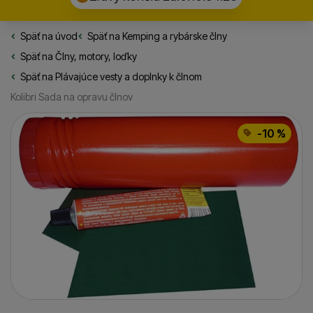
Späť na úvod
Rybarske.sk
Späť na
Kemping a rybárske člny
Späť na
Člny, motory, loďky
Späť na
Plávajúce vesty a doplnky k člnom
Kolibri Sada na opravu člnov
Fotografie
-10 %