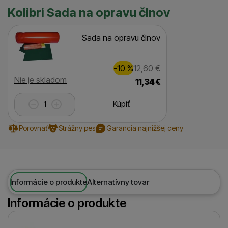
Kolibri Sada na opravu člnov
Sada na opravu člnov
Zľava
Pôvodná cena
1,00
€
-10
%
12,60
€
(
)
Dostupnosť
Nie je skladom
11,34
€
Kúpiť
Porovnať
Strážny pes
Garancia najnižšej ceny
Informácie o produkte
Alternatívny tovar
Informácie o produkte
Výrobca