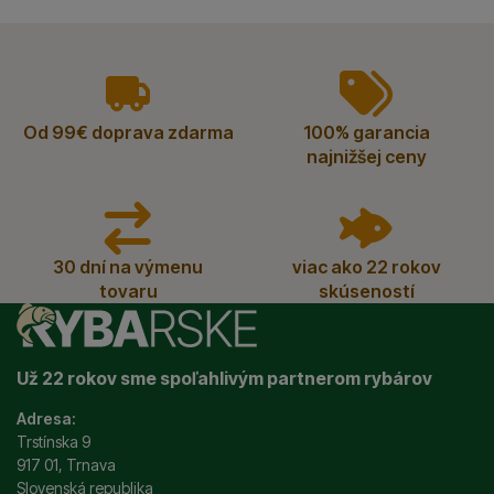
vyhody
Od 99€ doprava zdarma
100% garancia
najnižšej ceny
30 dní na výmenu
viac ako 22 rokov
tovaru
skúseností
Už 22 rokov sme spoľahlivým partnerom rybárov
Adresa:
Trstínska 9
917 01, Trnava
Slovenská republika