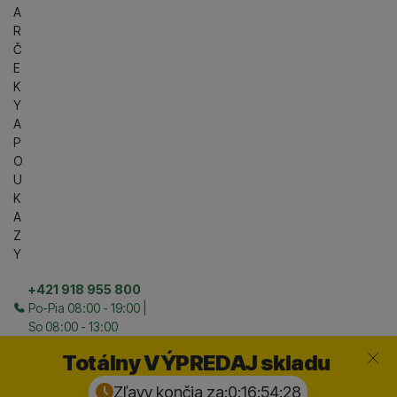
A
R
Č
E
K
Y
A
P
O
U
K
A
Z
Y
+421 918 955 800
Po-Pia 08:00 - 19:00 |
So 08:00 - 13:00
Zavrieť
Totálny VÝPREDAJ skladu
Zľavy končia za:
0:16:54:
27