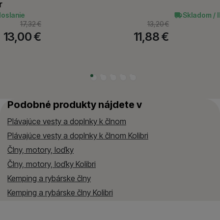
r
doslanie
Skladom / 
17,32
€
13,20
€
13,00
€
11,88
€
Podobné produkty nájdete v
Plávajúce vesty a doplnky k člnom
Plávajúce vesty a doplnky k člnom Kolibri
Člny, motory, loďky
Člny, motory, loďky Kolibri
Kemping a rybárske člny
Kemping a rybárske člny Kolibri