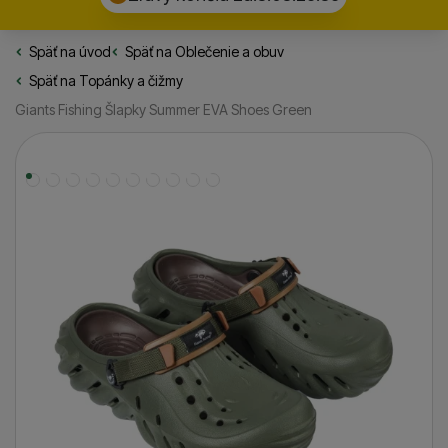
Späť na úvod
Rybarske.sk
Späť na
Oblečenie a obuv
Späť na
Topánky a čižmy
Giants Fishing Šlapky Summer EVA Shoes Green
Fotografie