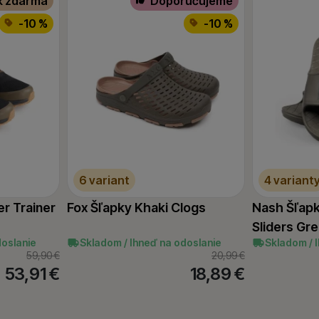
k zdarma
Doporučujeme
-10 %
-10 %
6 variant
4 variant
r Trainer
Fox Šľapky Khaki Clogs
Nash Šľapk
Sliders Gr
doslanie
Skladom / Ihneď na odoslanie
Skladom / 
59,90
€
20,99
€
53,91
€
18,89
€