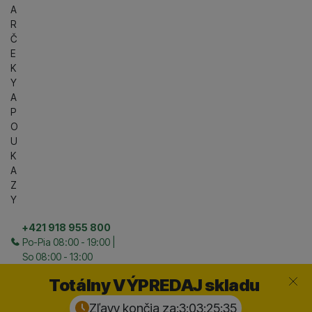
A
R
Č
E
K
Y
A
P
O
U
K
A
Z
Y
+421 918 955 800
Po-Pia 08:00 - 19:00 |
So 08:00 - 13:00
Zavrieť
Totálny VÝPREDAJ skladu
Zľavy končia za:
3:03:25:
33