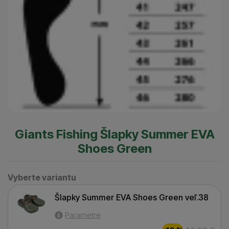
Giants Fishing Šlapky Summer EVA
Shoes Green
Vyberte variantu
Vyberte variantu
Šlapky Summer EVA Shoes Green veľ.38
Šlapky Summer EVA Shoes Green veľ.38
Parametre