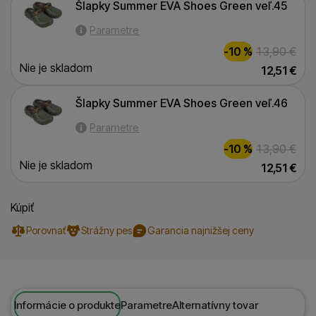
Šlapky Summer EVA Shoes Green veľ.45
Parametre
-10 %
13,90
€
Nie je skladom
12,51
€
Šlapky Summer EVA Shoes Green veľ.46
Šlapky Summer EVA Shoes Green veľ.46
Parametre
-10 %
13,90
€
Nie je skladom
12,51
€
Kúpiť
Porovnať
Strážny pes
Garancia najnižšej ceny
Informácie o produkte
Parametre
Alternatívny tovar