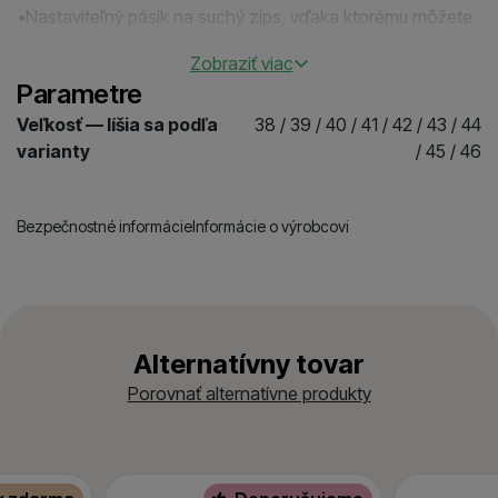
•Nastaviteľný pásik na suchý zips, vďaka ktorému môžete
zafixovať pätu.
Zobraziť viac
•Dĺžka vnútornej stielky v mm je uvedená vo veľkostnej
Parametre
tabuľke.
•V ponuke veľkosti EÚ: 38, 39, 40, 41, 42, 43, 44, 45 a 46
Veľkosť — líšia sa podľa
38 / 39 / 40 / 41 / 42 / 43 / 44
varianty
/ 45 / 46
Bezpečnostné informácie
Informácie o výrobcovi
Alternatívny tovar
Porovnať alternatívne produkty