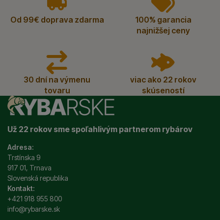
Od 99€ doprava zdarma
100% garancia
najnižšej ceny
30 dní na výmenu
viac ako 22 rokov
tovaru
skúseností
Už 22 rokov sme spoľahlivým partnerom rybárov
Adresa:
Trstínska 9
917 01, Trnava
Slovenská republika
Kontakt:
+421 918 955 800
info@rybarske.sk