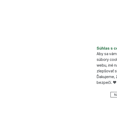
Súhlas s c
Aby sa vám 
súbory cook
webu, iné 
zlepšovať s
Ďakujeme, ž
bezpečí. 🧡
Nastavenie
N
Technické
Technické
.
VŽDY A