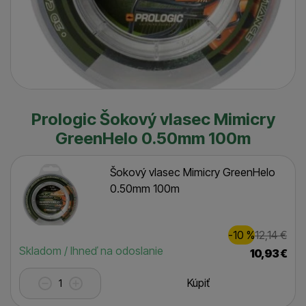
Prologic Šokový vlasec Mimicry
GreenHelo 0.50mm 100m
Šokový vlasec Mimicry GreenHelo
0.50mm 100m
Zľava
Pôvod
1,00
€
-10
%
12,14
€
(
)
Dostupnosť
Skladom / Ihneď na odoslanie
10,93
€
Kúpiť