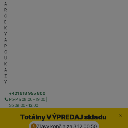
A
R
Č
E
K
Y
A
P
O
U
K
A
Z
Y
+421 918 955 800
Po-Pia 08:00 - 19:00 |
So 08:00 - 13:00
Zavrieť
Totálny VÝPREDAJ skladu
Zľavy končia za:
3:12:00:
50