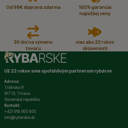
Od 99€ doprava zdarma
100% garancia
najnižšej ceny
30 dní na výmenu
viac ako 22 rokov
tovaru
skúseností
Už 22 rokov sme spoľahlivým partnerom rybárov
Adresa:
Trstínska 9
917 01, Trnava
Slovenská republika
Kontakt:
+421 918 955 800
info@rybarske.sk