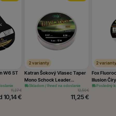
2 varianty
2 variant
on W6 ST
Katran Šokový Vlasec Taper
Fox Fluoro
Mono Schock Leader…
Illusion Čí
doslanie
Skladom / Ihneď na odoslanie
Posledný k
11,27
€
12,50
€
d 10,14
€
11,25
€