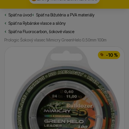
Späť na úvod
Rybarske.sk
Späť na
Bižutéria a PVA materiály
Späť na
Rybárske vlasce a silóny
Späť na
Fluorocarbon, šokové vlasce
Prologic Šokový vlasec Mimicry GreenHelo 0.50mm 100m
Fotografie
-10 %