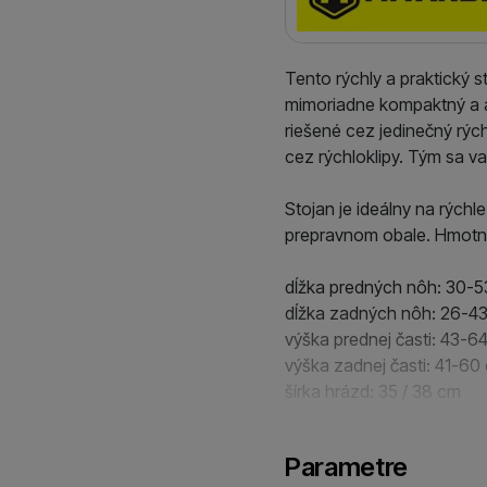
Tento rýchly a praktický s
mimoriadne kompaktný a abs
riešené cez jedinečný rých
cez rýchloklipy. Tým sa va
Stojan je ideálny na rýchle
prepravnom obale. Hmotnos
dĺžka predných nôh: 30-
dĺžka zadných nôh: 26-4
výška prednej časti: 43-6
výška zadnej časti: 41-60
šírka hrázd: 35 / 38 cm
celková dĺžka: 65-107 cm
Parametre