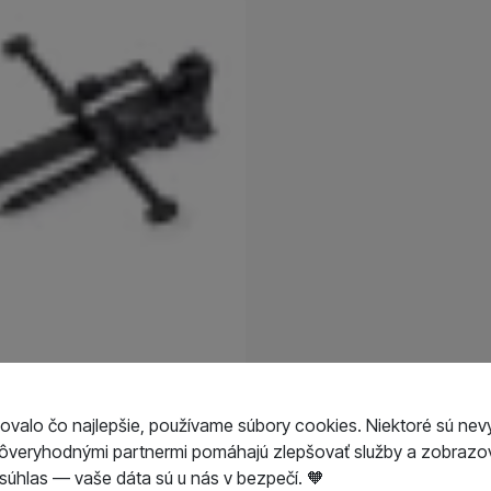
enie
ie)
ovalo čo najlepšie, používame súbory cookies. Niektoré sú nev
dôveryhodnými partnermi pomáhajú zlepšovať služby a zobrazov
úhlas — vaše dáta sú u nás v bezpečí. 🧡