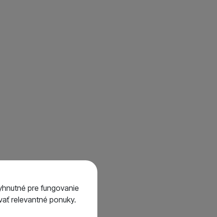
Všetko od Mivardi
2
á
yhnutné pre fungovanie
ať relevantné ponuky.