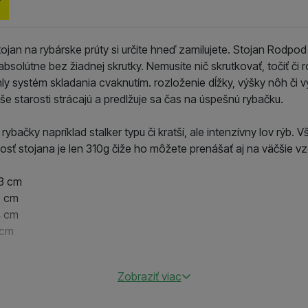
tojan na rybárske prúty si určite hneď zamilujete. Stojan Rodpo
olútne bez žiadnej skrutky. Nemusíte nič skrutkovať, točiť či r
ly systém skladania cvaknutím. rozloženie dĺžky, výšky nôh či v
še starosti strácajú a predlžuje sa čas na úspešnú rybačku.
 rybačky napríklad stalker typu či kratší, ale intenzívny lov rýb. 
ť stojana je len 310g čiže ho môžete prenášať aj na väčšie vz
53 cm
3 cm
4 cm
 cm
Zobraziť viac