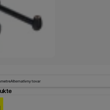
oužívame my aj naši dôveryhodní partneri, aby sme vám mohli
ímajú — či už na našom webe, alebo na stránkach našich partn
ametre
Alternatívny tovar
dukte