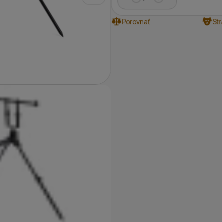
Porovnať
St