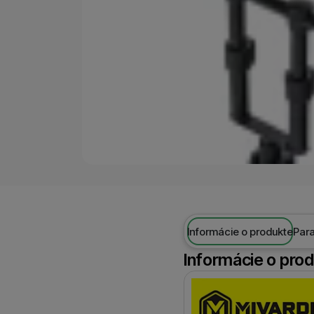
Marketingové cookies p
ktoré vás skutočne zauj
Informácie o produkte
Par
Informácie o pro
Výrobca