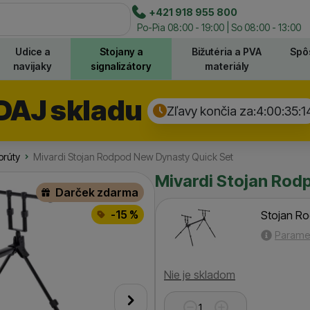
e
+421 918 955 800
Hľadať
Po-Pia 08:00 - 19:00 | So 08:00 - 13:00
Udice a
Stojany a
Bižutéria a PVA
Spô
navijaky
signalizátory
materiály
DAJ skladu
Zľavy končia za:
4:00:35:
1
prúty
Mivardi Stojan Rodpod New Dynasty Quick Set
Mivardi Stojan Rod
Darček zdarma
-15 %
Stojan R
Parame
Dostupnosť
Nie je skladom
nasledujúci