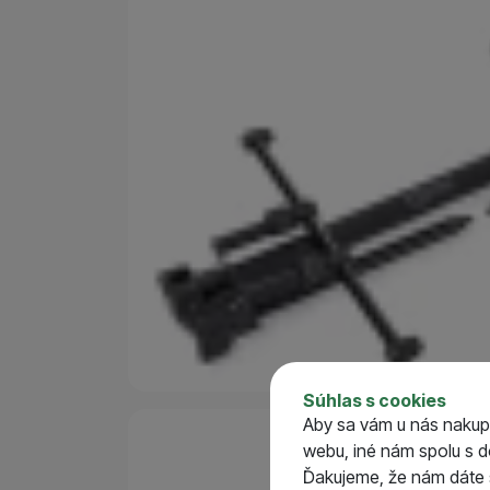
Parametre
Počet prútov na ulož
Súhlas s cookies
Prepravný obal (áno/n
Aby sa vám u nás nakup
webu, iné nám spolu s 
Ďakujeme, že nám dáte s