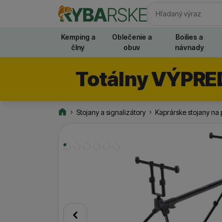
Vyhľadávani
Kemping a
Oblečenie a
Boilies a
člny
obuv
návnady
Totálny VÝPRE
Stojany a signalizátory
Kaprárske stojany na 
Rybarske.sk
Fotografie
predchádzajúci