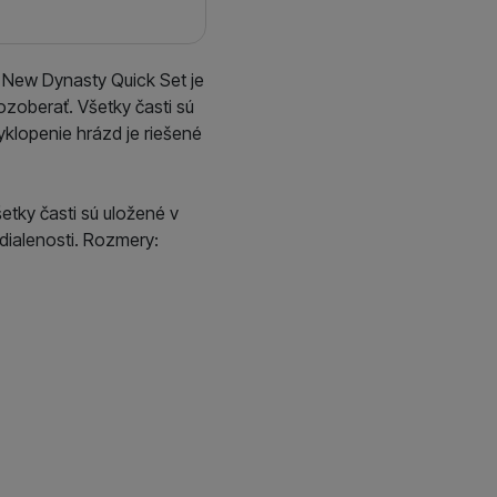
d New Dynasty Quick Set je
ozoberať. Všetky časti sú
yklopenie hrázd je riešené
Všetky časti sú uložené v
dialenosti. Rozmery: