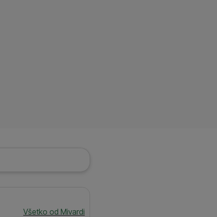
 zobrazovať ponuky,
erov.
Všetko od Mivardi