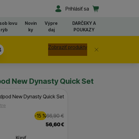
Užívateľská sekcia
Košík
Prihlásiť sa
sob lovu
Novin
Výpre
DARČEKY A
rýb
ky
daj
POUKAZY
Zobraziť produkty
Zavrieť
3
pod New Dynasty Quick Set
odpod New Dynasty Quick Set
tre
Zľava
Pôvodná cena
10,00
€
-15
%
66,90
€
(
)
56,60
€
Kúpiť