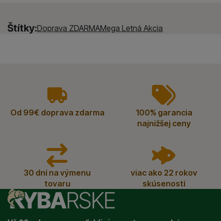
Štítky:
Doprava ZDARMA
Mega Letná Akcia
vyhody
Od 99€ doprava zdarma
100% garancia
najnižšej ceny
30 dní na výmenu
viac ako 22 rokov
tovaru
skúseností