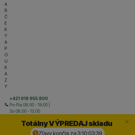
A
R
Č
E
K
Y
A
P
O
U
K
A
Z
Y
+421 918 955 800
Po-Pia 08:00 - 19:00 |
So 08:00 - 13:00
Zavrieť
Totálny VÝPREDAJ skladu
Zľavy končia za:
3:10:03:
38