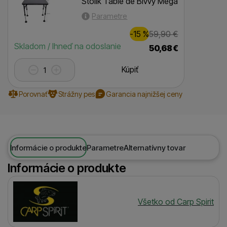
Stolík Table de Bivvy Mega
Parametre
Zľava
Pôvodná cen
9,00
€
-15
%
59,90
€
(
)
Dostupnosť
Skladom / Ihneď na odoslanie
50,68
€
Kúpiť
Porovnať
Strážny pes
Garancia najnižšej ceny
Informácie o produkte
Parametre
Alternatívny tovar
Informácie o produkte
Výrobca
Všetko od Carp Spirit