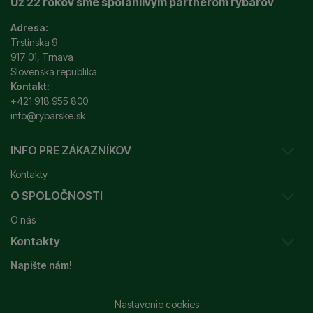
Už 22 rokov sme spoľahlivým partnerom rybárov
Adresa:
Trstínska 9
917 01, Trnava
Slovenská republika
Kontakt:
+421 918 955 800
info@rybarske.sk
INFO PRE ZÁKAZNÍKOV
Kontakty
O SPOLOČNOSTI
Sledovanie vašej zásielky
O nás
Ako reklamovať / vrátiť tovar
Kontakty
Prečo nakupovať u nás?
Obchodné podmienky
Napište nám!
Garancia najnižšej ceny
Odstúpenie od zmluvy
+421 915 648 588
Značky
Reklamačný poriadok
info@rybarske.sk
Nastavenie cookies