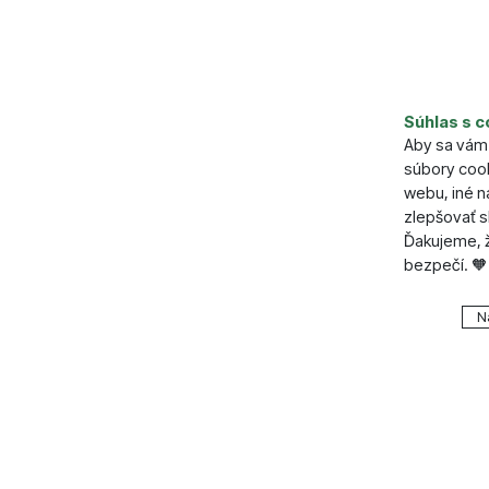
Parame
Súhlas s c
Dľžka (cm
Aby sa vám 
Šírka (cm)
súbory cook
Výška (cm
webu, iné 
zlepšovať s
Ďakujeme, ž
bezpečí. 🧡
Nastavenie
N
Technické
Technické
.
VŽDY A
Technické 
Preferenčn
Preferenč
košíkom, po
všetko nast
funkcie.