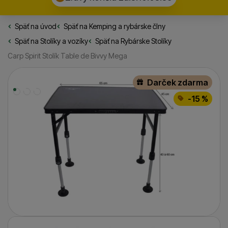
Späť na úvod
Rybarske.sk
Späť na
Kemping a rybárske člny
Späť na
Stolíky a vozíky
Späť na
Rybárske Stolíky
Carp Spirit Stolík Table de Bivvy Mega
Fotografie
Darček zdarma
-15 %
Fotografie