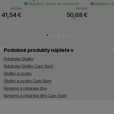
Skladom / Ihneď na odoslanie
Skladom / 
49,10
€
59,90
€
41,54
€
50,68
€
Podobné produkty nájdete v
Rybárske Stolíky
Rybárske Stolíky Carp Spirit
Stolíky a vozíky
Stolíky a vozíky Carp Spirit
Kemping a rybárske člny
Kemping a rybárske člny Carp Spirit