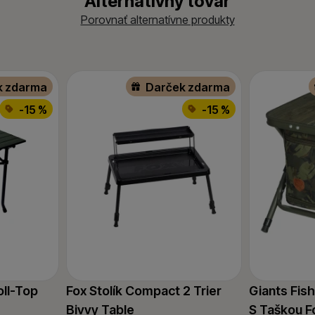
Alternatívny tovar
Porovnať alternatívne produkty
k zdarma
Darček zdarma
-15 %
-15 %
oll-Top
Fox Stolík Compact 2 Trier
Giants Fish
Bivvy Table
S Taškou F