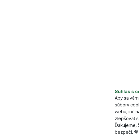
Súhlas s c
Parame
Aby sa vám 
súbory cook
Napájanie
webu, iné 
zlepšovať s
Ďakujeme, ž
bezpečí. 🧡