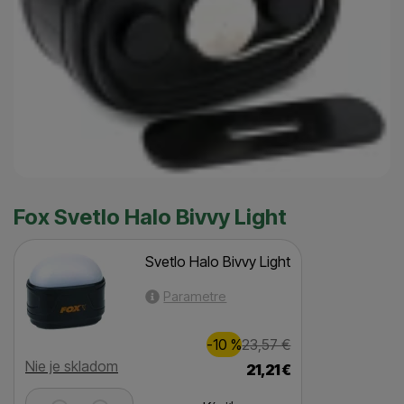
Fox Svetlo Halo Bivvy Light
Svetlo Halo Bivvy Light
Parametre
Zľava
Pôvodná cena
2,00
€
-10
%
23,57
€
(
)
Dostupnosť
Nie je skladom
21,21
€