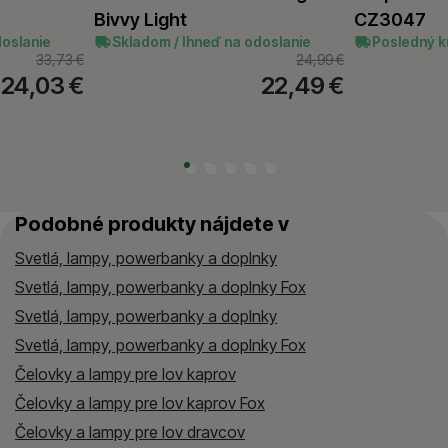
Bivvy Light
CZ3047
doslanie
Skladom / Ihneď na odoslanie
Posledný k
33,73
€
24,99
€
24,03
€
22,49
€
Podobné produkty nájdete v
Svetlá, lampy, powerbanky a doplnky
Svetlá, lampy, powerbanky a doplnky Fox
Svetlá, lampy, powerbanky a doplnky
Svetlá, lampy, powerbanky a doplnky Fox
Čelovky a lampy pre lov kaprov
Čelovky a lampy pre lov kaprov Fox
Čelovky a lampy pre lov dravcov