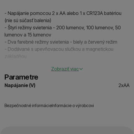
- Napájanie pomocou 2 x AA alebo 1 x CR123A batériou
(nie sú súčasť balenia)
- Štyri režimy svietenia - 200 lumenov, 100 lumenov, 50
lumenov a 15 lumenov
- Dva farebné režimy svietenia - biely a červený režim
- Dodávané s upevňovacou slučkou a magnetickou
základňou
- Doba svietenia - 7 hodín na vysokom móde svietivosti
Zobraziť viac
- Rozmery: 70mm x 60mm x 46mm
Parametre
Váha: 60g (bez batérií)
Napájanie (V)
2xAA
Bezpečnostné informácie
Informácie o výrobcovi