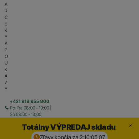
A
R
Č
E
K
Y
A
P
O
U
K
A
Z
Y
+421 918 955 800
Po-Pia 08:00 - 19:00 |
So 08:00 - 13:00
Zavrieť
Totálny VÝPREDAJ skladu
Zľavy končia za:
2:10:05:
06