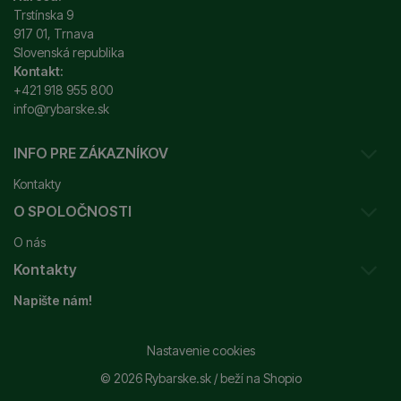
Trstínska 9
917 01, Trnava
Slovenská republika
Kontakt:
+421 918 955 800
info@rybarske.sk
INFO PRE ZÁKAZNÍKOV
Kontakty
O SPOLOČNOSTI
Sledovanie vašej zásielky
O nás
Ako reklamovať / vrátiť tovar
Kontakty
Prečo nakupovať u nás?
Obchodné podmienky
Napište nám!
Garancia najnižšej ceny
Odstúpenie od zmluvy
+421 915 648 588
Značky
Reklamačný poriadok
info@rybarske.sk
Nastavenie cookies
Nákup, doprava, doručenie
© 2026 Rybarske.sk /
beží na
Shopio
Rybarske.sk - PNEUMATO s.r.o.
Trstínska 9