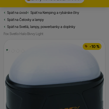
Späť na úvod
Rybarske.sk
Späť na
Kemping a rybárske člny
Späť na
Čelovky a lampy
Späť na
Svetlá, lampy, powerbanky a doplnky
Fox Svetlo Halo Bivvy Light
Fotografie
-10 %