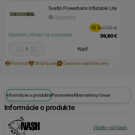
Svetlo Powerbanx Inflatable Lite
Parametre
Zľava
Pôvodná 
7,00
€
-15
%
47,05
€
(
)
Dostupnosť
Skladom / Ihneď na odoslanie
39,80
€
Kúpiť
Porovnať
Strážny pes
Garancia najnižšej ceny
Informácie o produkte
Parametre
Alternatívny tovar
Informácie o produkte
Výrobca
Všetko od Nash