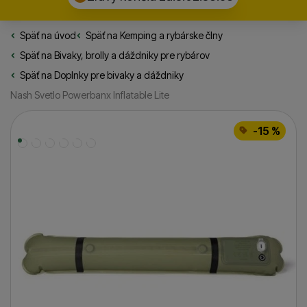
Späť na úvod
Rybarske.sk
Späť na
Kemping a rybárske člny
Späť na
Bivaky, brolly a dáždniky pre rybárov
Späť na
Doplnky pre bivaky a dáždniky
Nash Svetlo Powerbanx Inflatable Lite
Fotografie
-15 %