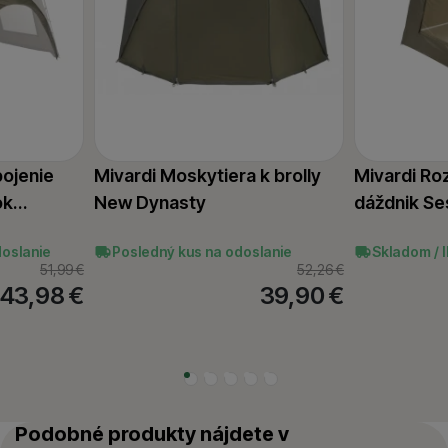
pojenie
Mivardi Moskytiera k brolly
Mivardi Roz
šok…
New Dynasty
dáždnik Se
doslanie
Posledný kus na odoslanie
Skladom / 
51,99
€
52,26
€
 43,98
€
39,90
€
Podobné produkty nájdete v