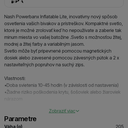
Nash Powerbanx Inflatable Lite, inovatívny nový spôsob
osvetlenia vašich bivakov a prístreškov. Kompaktné svetlo,
ktoré je možné zrolovať keď ho nepoužívate a zaberie tak
minum miesta vo vašej batožine .Svetlo s možnosťou žltej,
modrej a žltej farby a variabilným jasom.
Svetlo môže byť pripevnené pomocou magnetických
dosiek alebo zavesené pomocou závesných pútok a 2 x
nastaviteľných popruhov na suchý zips.
Vlastnosti:
•Doba svietenia 10-45 hodín (v závislosti od nastavenia)
•Žiadne riziko poškodenia krytu, šošoviek alebo žiaroviek
nárazom
•Dodávané vrátane magnetických upevňovacích dosiek k
Zobraziť viac
bivaku
Parametre
•Integrované pútka na zavesenie a 2 x nastaviteľné
popruhy na suchý zips
Váha (g)
205