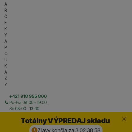
A
R
Č
E
K
Y
A
P
O
U
K
A
Z
Y
+421 918 955 800
Po-Pia 08:00 - 19:00 |
So 08:00 - 13:00
Zavrieť
Totálny VÝPREDAJ skladu
Zľavy končia za:
3:02:38:
57