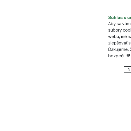
Parame
Súhlas s c
Aby sa vám 
Váha (g)
súbory cook
Výdrž (ho
webu, iné 
zlepšovať s
Ďakujeme, ž
bezpečí. 🧡
Nastavenie
N
Technické
Technické
.
VŽDY A
Technické 
Preferenčn
Preferenč
košíkom, po
všetko nast
funkcie.
napr. pomo
Povolen