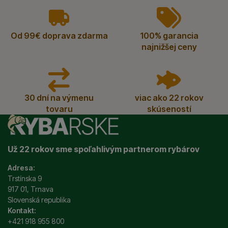
vyhody
Od 99€ doprava zdarma
100% garancia
najnižšej ceny
30 dní na výmenu
viac ako 22 rokov
tovaru
skúseností
Už 22 rokov sme spoľahlivým partnerom rybárov
Adresa:
Trstínska 9
917 01, Trnava
Slovenská republika
Kontakt:
+421 918 955 800