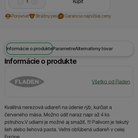
Kúpiť
Porovnať
Strážny pes
Garancia najnižšej ceny
Informácie o produkte
Parametre
Alternatívny tovar
Informácie o produkte
Výrobca
Všetko od Fladen
Kvalitná nerezová udiareň na údenie rýb, kurčiat a
červeného mäsa. Možno údiť naraz napr až 4 ks
pstruhov.V udiarni je možné aj smažiť. !!! Palivom je tekutý
lieh alebo liehová pasta. Veľmi obľúbená udiareň v celej
Európe.