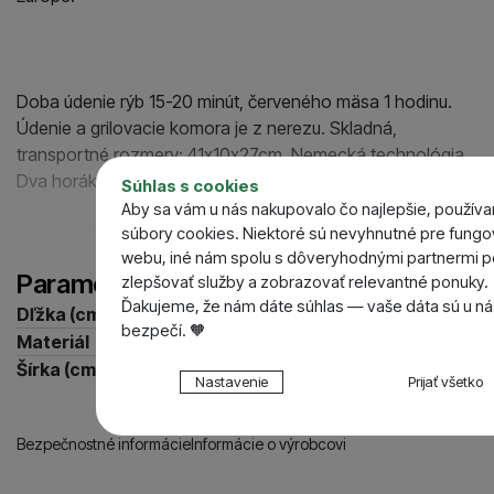
Všetko od 
Doba údenie rýb 15-20 minút, červeného mäsa 1 hodinu.
Údenie a grilovacie komora je z nerezu. Skladná,
Parametre
transportné rozmery: 41x10x27cm. Nemecká technológia.
Dva horáky na lieh k rýchlej príprave.
Súhlas s cookies
Dľžka (cm)
Aby sa vám u nás nakupovalo čo najlepšie, použív
Materiál
súbory cookies. Niektoré sú nevyhnutné pre fungo
Šírka (cm)
Zobraziť viac
webu, iné nám spolu s dôveryhodnými partnermi 
Parametre
zlepšovať služby a zobrazovať relevantné ponuky.
Ďakujeme, že nám dáte súhlas — vaše dáta sú u ná
Dľžka (cm)
41
bezpečí. 🧡
Materiál
zinok
Šírka (cm)
27
Nastavenie súhlasov s kategóriami cookies
Nastavenie
Prijať všetko
Technické
Technické
-
bez týchto cookies náš web nebude 
.
VŽDY AKTÍVNE
Bezpečnostné informácie
Informácie o výrobcovi
Technické cookies umožňujú váš priechod nákup