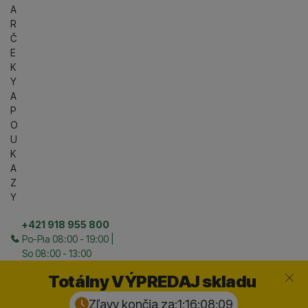
A
R
Č
E
K
Y
A
P
O
U
K
A
Z
Y
+421 918 955 800
Po-Pia 08:00 - 19:00 |
So 08:00 - 13:00
Zavrieť
Totálny VÝPREDAJ skladu
Zľavy končia za:
1:16:08:
08