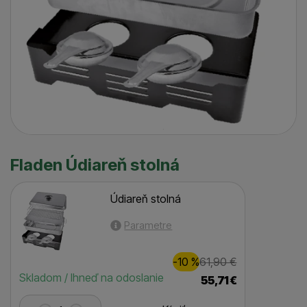
Fladen Údiareň stolná
Údiareň stolná
Parametre
Zľava
Pôvodná cen
6,00
€
-10
%
61,90
€
(
)
Dostupnosť
Skladom / Ihneď na odoslanie
55,71
€