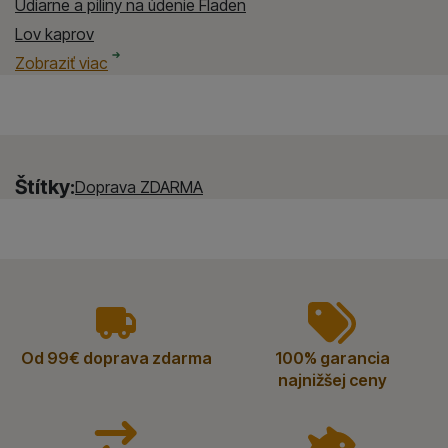
Údiarne a piliny na údenie Fladen
Lov kaprov
Lov kaprov Fladen
Varenie na rybách
Varenie na rybách Fladen
Kemping a rybárske člny
Kemping a rybárske člny Fladen
Spôsob lovu rýb
Spôsob lovu rýb Fladen
Zobraziť viac
Štítky:
Doprava ZDARMA
vyhody
Od 99€ doprava zdarma
100% garancia
najnižšej ceny