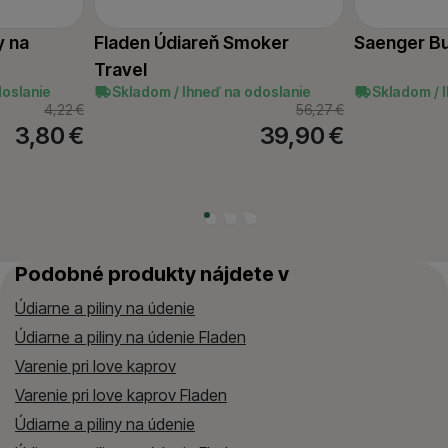
stránkach našich partnerov.
y na
Fladen Údiareň Smoker
Saenger Bu
Travel
doslanie
Skladom / Ihneď na odoslanie
Skladom / 
4,22
€
56,27
€
3,80
€
39,90
€
Podobné produkty nájdete v
Údiarne a piliny na údenie
Údiarne a piliny na údenie Fladen
Varenie pri love kaprov
Varenie pri love kaprov Fladen
Údiarne a piliny na údenie