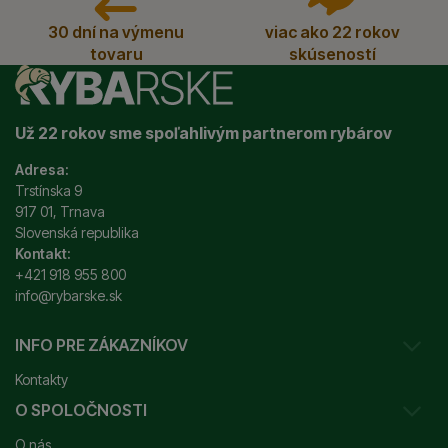
30 dní na výmenu
viac ako 22 rokov
tovaru
skúseností
Už 22 rokov sme spoľahlivým partnerom rybárov
Adresa:
Trstínska 9
917 01, Trnava
Slovenská republika
Kontakt:
+421 918 955 800
info@rybarske.sk
INFO PRE ZÁKAZNÍKOV
Kontakty
O SPOLOČNOSTI
Sledovanie vašej zásielky
O nás