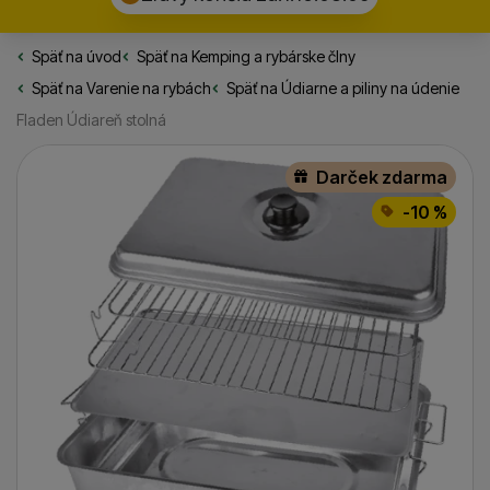
Späť na úvod
Rybarske.sk
Späť na
Kemping a rybárske člny
Späť na
Varenie na rybách
Späť na
Údiarne a piliny na údenie
Fladen Údiareň stolná
Fotografie
Darček zdarma
-10 %