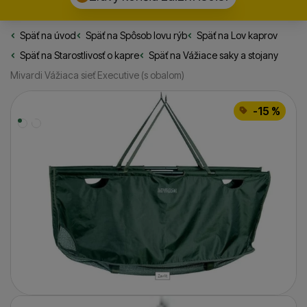
Späť na úvod
Rybarske.sk
Späť na
Spôsob lovu rýb
Späť na
Lov kaprov
Späť na
Starostlivosť o kapre
Späť na
Vážiace saky a stojany
Mivardi Vážiaca sieť Executive (s obalom)
Fotografie
-15 %
Fotografie