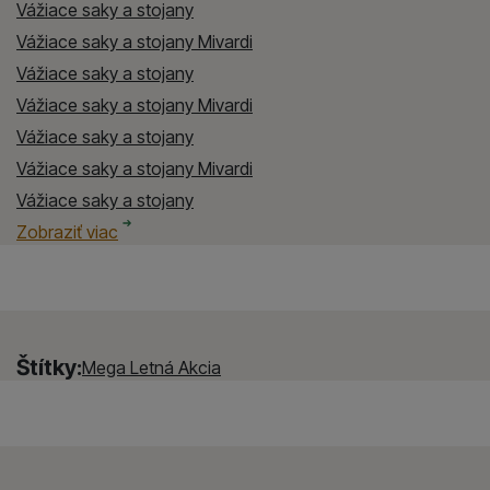
Vážiace saky a stojany
Vážiace saky a stojany Mivardi
Vážiace saky a stojany
Vážiace saky a stojany Mivardi
Vážiace saky a stojany
Vážiace saky a stojany Mivardi
Vážiace saky a stojany
Vážiace saky a stojany Mivardi
Starostlivosť o kapre
Starostlivosť o kapre Mivardi
Starostlivosť o dravce
Starostlivosť o dravce Mivardi
Starostlivosť o ryby
Starostlivosť o ryby Mivardi
Starostlivosť o ryby na mori
Starostlivosť o ryby na mori Mivardi
Lov kaprov
Lov kaprov Mivardi
Lov zubáčov, šťúk, sumcov
Lov zubáčov, šťúk, sumcov Mivardi
Feeder a Plavák
Feeder a Plavák Mivardi
Lov rýb na mori
Lov rýb na mori Mivardi
Spôsob lovu rýb
Spôsob lovu rýb Mivardi
Zobraziť viac
Štítky:
Mega Letná Akcia