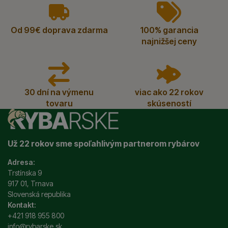
vyhody
Od 99€ doprava zdarma
100% garancia
najnižšej ceny
30 dní na výmenu
viac ako 22 rokov
tovaru
skúseností
Už 22 rokov sme spoľahlivým partnerom rybárov
Adresa:
Trstínska 9
917 01, Trnava
Slovenská republika
Kontakt:
+421 918 955 800
info@rybarske.sk