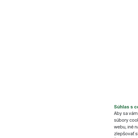
Parame
Súhlas s c
Aby sa vám 
Dľžka (cm
súbory cook
Šírka (cm)
webu, iné 
zlepšovať s