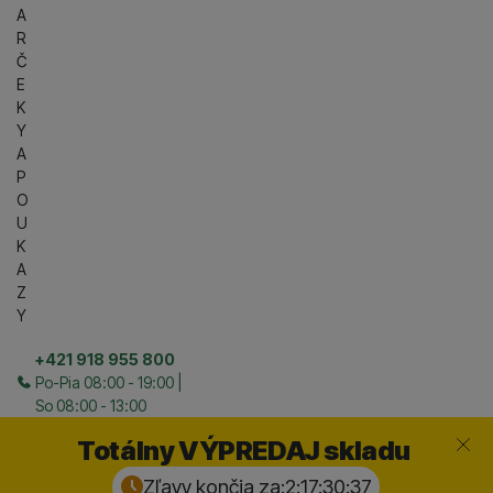
A
R
Č
E
K
Y
A
P
O
U
K
A
Z
Y
+421 918 955 800
Po-Pia 08:00 - 19:00 |
So 08:00 - 13:00
Zavrieť
Totálny VÝPREDAJ skladu
Zľavy končia za:
2:17:30:
36