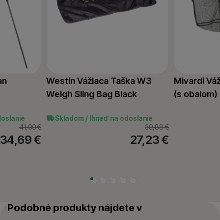
an
Westin Vážiaca Taška W3
Mivardi Vá
Weigh Sling Bag Black
(s obalom)
doslanie
Skladom / Ihneď na odoslanie
41,00
€
39,88
€
34,69
€
27,23
€
Podobné produkty nájdete v