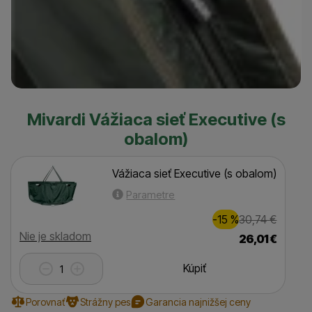
Mivardi Vážiaca sieť Executive (s
obalom)
Vážiaca sieť Executive (s obalom)
Parametre
Zľava
Pôvodná
5,00
€
-15
%
30,74
€
(
)
Dostupnosť
Nie je skladom
26,01
€
Kúpiť
Porovnať
Strážny pes
Garancia najnižšej ceny