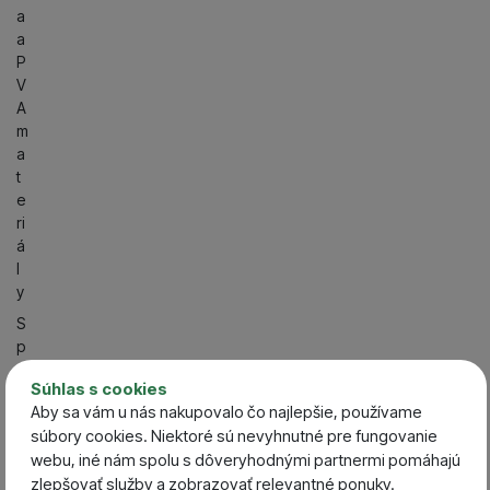
a
a
P
V
A
m
a
t
e
ri
á
l
y
S
p
ô
Súhlas s cookies
s
Aby sa vám u nás nakupovalo čo najlepšie, používame
o
súbory cookies. Niektoré sú nevyhnutné pre fungovanie
b
webu, iné nám spolu s dôveryhodnými partnermi pomáhajú
l
zlepšovať služby a zobrazovať relevantné ponuky.
o