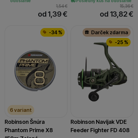
odoslanie
Posledný kus na odoslanie
1,54
€
15,36
€
od 1,39
€
od 13,82
€
-34 %
Darček zdarma
-25 %
6 variant
Robinson Šnúra
Robinson Navijak VDE
Phantom Prime X8
Feeder Fighter FD 408