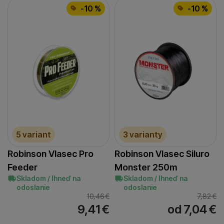
-10 %
-10 %
5 variant
3 varianty
Robinson Vlasec Pro
Robinson Vlasec Siluro
Feeder
Monster 250m
Skladom / Ihneď na
Skladom / Ihneď na
odoslanie
odoslanie
10,46
€
7,82
€
9,41
€
od 7,04
€