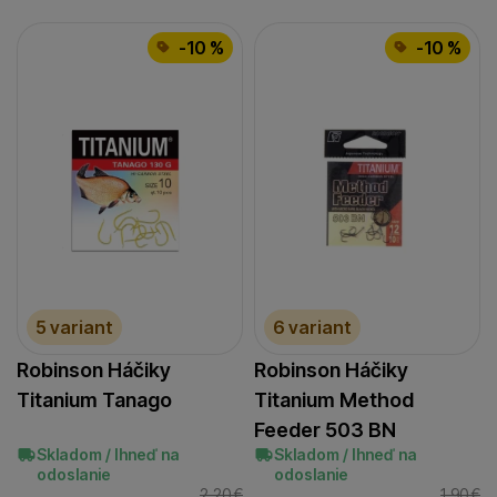
-10 %
-10 %
5 variant
6 variant
Robinson Háčiky
Robinson Háčiky
Titanium Tanago
Titanium Method
Feeder 503 BN
Skladom / Ihneď na
Skladom / Ihneď na
odoslanie
odoslanie
2,20
€
1,90
€