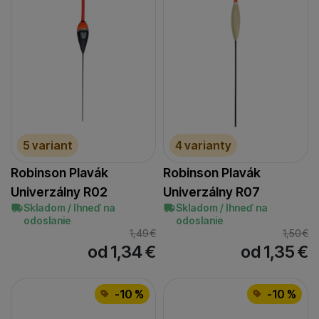
5 variant
4 varianty
Robinson Plavák
Robinson Plavák
Univerzálny R02
Univerzálny R07
Skladom / Ihneď na
Skladom / Ihneď na
odoslanie
odoslanie
1,49
€
1,50
€
od 1,34
€
od 1,35
€
-10 %
-10 %