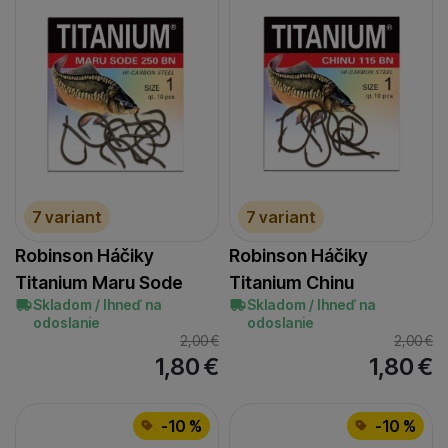
7 variant
7 variant
Robinson Háčiky
Robinson Háčiky
Titanium Maru Sode
Titanium Chinu
Skladom / Ihneď na
Skladom / Ihneď na
odoslanie
odoslanie
2,00
€
2,00
€
1,80
€
1,80
€
-10 %
-10 %