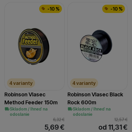
-10 %
-10 %
4 varianty
4 varianty
Robinson Vlasec
Robinson Vlasec Black
Method Feeder 150m
Rock 600m
Skladom / Ihneď na
Skladom / Ihneď na
odoslanie
odoslanie
6,32
€
12,57
€
5,69
€
od 11,31
€