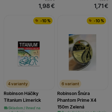
1,98
€
1,71
€
-10 %
-10 %
4 varianty
6 variant
Robinson Háčiky
Robinson Šnúra
Titanium Limerick
Phantom Prime X4
150m Zelená
Skladom / Ihneď na