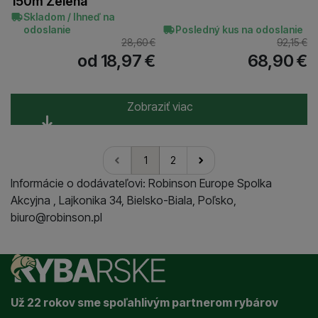
150m Zelená
Skladom / Ihneď na
odoslanie
Posledný kus na odoslanie
28,60
€
92,15
€
od 18,97
€
68,90
€
Zobraziť viac
1
2
nasledujúci
Informácie o dodávateľovi: Robinson Europe Spolka
Akcyjna , Lajkonika 34, Bielsko-Biala, Poľsko,
biuro@robinson.pl
Už 22 rokov sme spoľahlivým partnerom rybárov