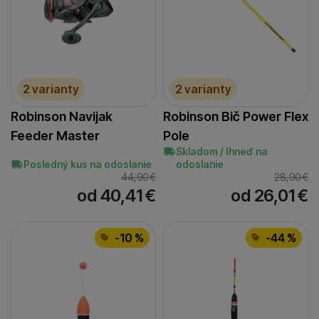
2 varianty
2 varianty
Robinson Navijak
Robinson Bič Power Flex
Feeder Master
Pole
Skladom / Ihneď na
Posledný kus na odoslanie
odoslanie
44,90
€
28,90
€
od 40,41
€
od 26,01
€
-10 %
-44 %