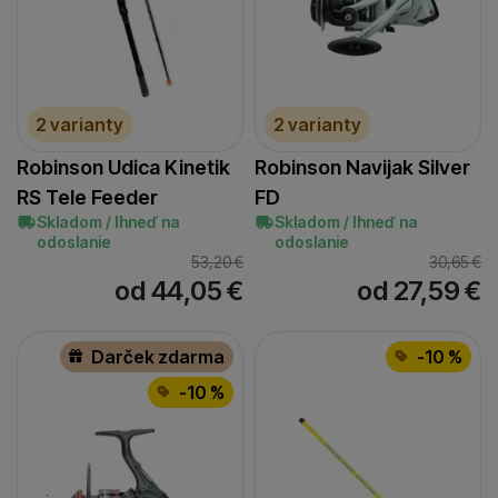
2 varianty
2 varianty
Robinson Udica Kinetik
Robinson Navijak Silver
RS Tele Feeder
FD
Skladom / Ihneď na
Skladom / Ihneď na
odoslanie
odoslanie
53,20
€
30,65
€
od 44,05
€
od 27,59
€
Darček zdarma
-10 %
-10 %