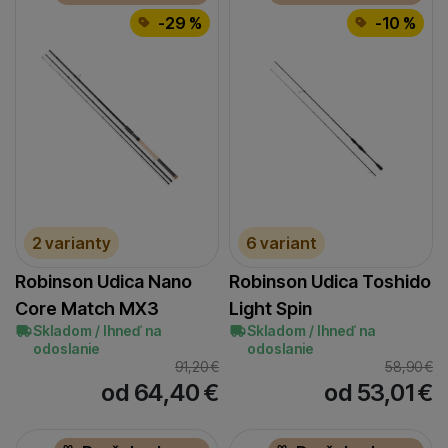
-29 %
-10 %
2 varianty
6 variant
Robinson Udica Nano
Robinson Udica Toshido
Core Match MX3
Light Spin
Skladom / Ihneď na
Skladom / Ihneď na
odoslanie
odoslanie
91,20
€
58,90
€
od 64,40
€
od 53,01
€