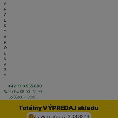
A
R
Č
E
K
Y
A
P
O
U
K
A
Z
Y
+421 918 955 800
Po-Pia 08:00 - 19:00 |
So 08:00 - 13:00
Zavrieť
Totálny VÝPREDAJ skladu
Zľavy končia za:
3:08:33:
15