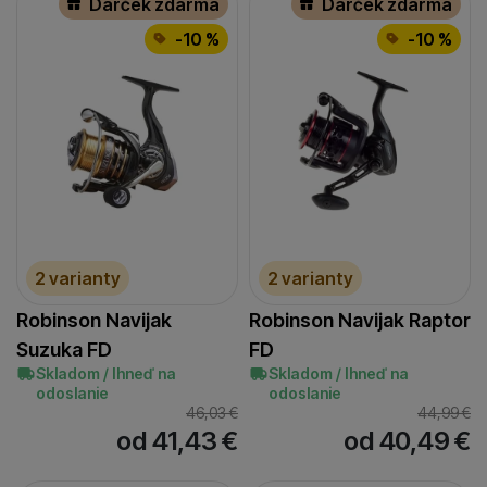
Darček zdarma
Darček zdarma
-10 %
-10 %
2 varianty
2 varianty
Robinson Navijak
Robinson Navijak Raptor
Suzuka FD
FD
Skladom / Ihneď na
Skladom / Ihneď na
odoslanie
odoslanie
46,03
€
44,99
€
od 41,43
€
od 40,49
€