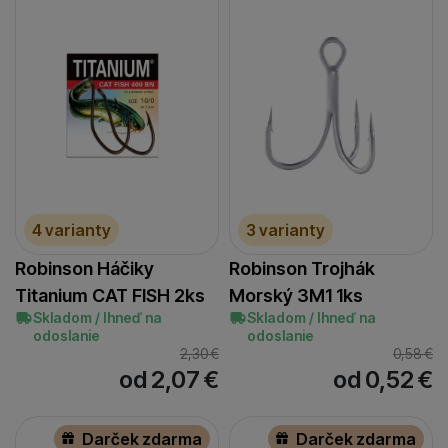
4 varianty
3 varianty
Robinson Háčiky
Robinson Trojhák
Titanium CAT FISH 2ks
Morský 3M1 1ks
Skladom / Ihneď na
Skladom / Ihneď na
odoslanie
odoslanie
2,30
€
0,58
€
od 2,07
€
od 0,52
€
Darček zdarma
Darček zdarma