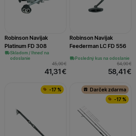
Robinson Navijak
Robinson Navijak
Platinum FD 308
Feederman LC FD 556
Skladom / Ihneď na
odoslanie
Posledný kus na odoslanie
45,90
€
64,90
€
41,31
€
58,41
€
-17 %
Darček zdarma
-17 %