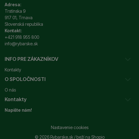
Adresa:
Trstínska 9
917 01, Trnava
Slovenská republika
Kontakt:
+421 918 955 800
info@rybarske.sk
INFO PRE ZÁKAZNÍKOV
Kontakty
O SPOLOČNOSTI
Sledovanie vašej zásielky
O nás
Ako reklamovať / vrátiť tovar
Kontakty
Prečo nakupovať u nás?
Obchodné podmienky
Napište nám!
Garancia najnižšej ceny
Odstúpenie od zmluvy
+421 915 648 588
Značky
Reklamačný poriadok
info@rybarske.sk
Nastavenie cookies
Nákup, doprava, doručenie
© 2026 Rybarske.sk /
beží na
Shopio
Rybarske.sk - PNEUMATO s.r.o.