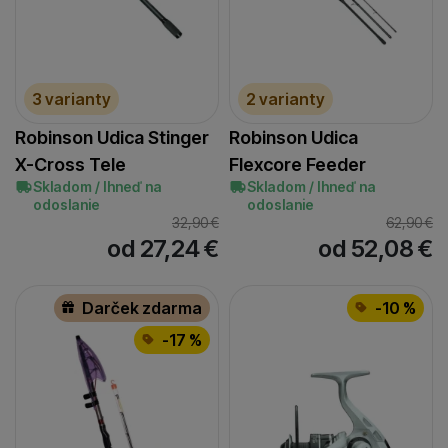
3 varianty
2 varianty
Robinson Udica Stinger
Robinson Udica
X-Cross Tele
Flexcore Feeder
Skladom / Ihneď na
Skladom / Ihneď na
odoslanie
odoslanie
32,90
€
62,90
€
od 27,24
€
od 52,08
€
Darček zdarma
-10 %
-17 %