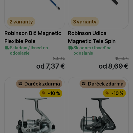
2 varianty
3 varianty
Robinson Bič Magnetic
Robinson Udica
Flexible Pole
Magnetic Tele Spin
Skladom / Ihneď na
Skladom / Ihneď na
odoslanie
odoslanie
8,90
€
10,50
€
od 7,37
€
od 8,69
€
Darček zdarma
Darček zdarma
-10 %
-10 %