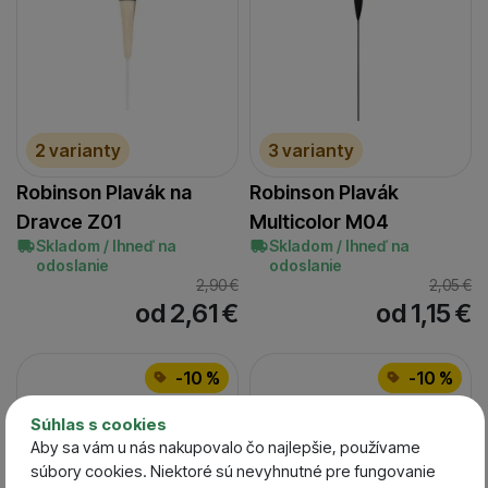
2 varianty
3 varianty
Robinson Plavák na
Robinson Plavák
Dravce Z01
Multicolor M04
Skladom / Ihneď na
Skladom / Ihneď na
odoslanie
odoslanie
2,90
€
2,05
€
od 2,61
€
od 1,15
€
-10 %
-10 %
Súhlas s cookies
Aby sa vám u nás nakupovalo čo najlepšie, používame
súbory cookies. Niektoré sú nevyhnutné pre fungovanie