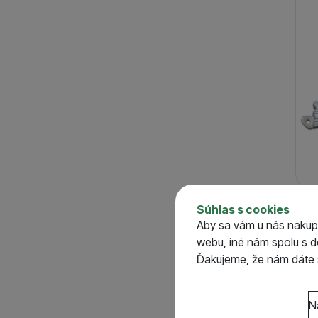
TRI
Súhlas s cookies
Zat
Aby sa vám u nás nakup
S
webu, iné nám spolu s 
o
Ďakujeme, že nám dáte s
Nastavenie súhlasov 
N
Technické
Technické
-
bez týcht