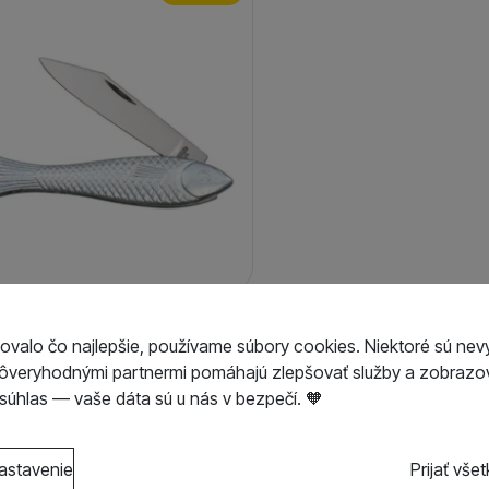
GONA, s.r.o. Nôž Rybička
várací MI-130-NZN-1
ovalo čo najlepšie, používame súbory cookies. Niektoré sú nev
kladom / Ihneď na
8,50
€
dôveryhodnými partnermi pomáhajú zlepšovať služby a zobrazov
doslanie
7,65
€
úhlas — vaše dáta sú u nás v bezpečí. 🧡
s kategóriami cookies
astavenie
Prijať vše
o cookies náš web nebude fungovať
.