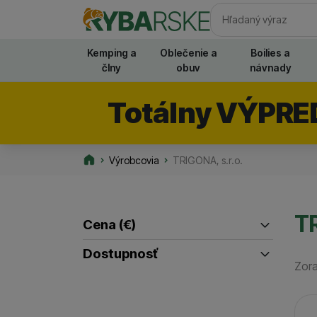
Vyhľadávani
Kemping a
Oblečenie a
Boilies a
člny
obuv
návnady
Totálny VÝPRE
Výrobcovia
TRIGONA, s.r.o.
Rybarske.sk
TR
Cena
(€)
Filtrovať produkty
Dostupnosť
Zora
až
Skladom / Ihneď na odoslanie
(
1
)
Pr