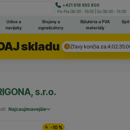
e
+421 918 955 800
Hľadať
Po-Pia 08:00 - 19:00 | So 08:00 - 13:00
Udice a
Stojany a
Bižutéria a PVA
Spô
navijaky
signalizátory
materiály
DAJ skladu
Zľavy končia za:
4:02:35:
0
IGONA, s.r.o.
diť
Najzaujímavejšie
Najzaujímavejšie
Najlacnejšie
odukty
Najdrahšie
-10 %