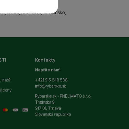
25, 81106, Bratislava, Slovensko,
 a ďalšie nevyhnutné
ste sa s nami mohli
si zapamätať vaše
STI
Kontakty
ť
.
 ako je chat a podobne.
Napište nám!
u nás?
+421 915 648 588
ní. Ich pomocou
info@rybarske.sk
ej ceny
 pomocou týchto cookies
Rybarske.sk - PNEUMATO s.r.o.
užívateľov nášho webu.
Trstínska 9
917 01, Trnava
Slovenská republika
 zobrazovať ponuky,
erov.