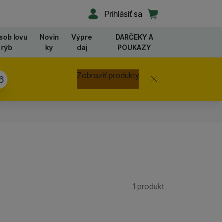
Užívateľská sekcia
Košík
Prihlásiť sa
sob lovu
Novin
Výpre
DARČEKY A
rýb
ky
daj
POUKAZY
Zobraziť produkty
Zavrieť
6
1 produkt
Nájdených prod