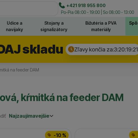
e
+421 918 955 800
Hľadať
Po-Pia 08:00 - 19:00 | So 08:00 - 13:00
Udice a
Stojany a
Bižutéria a PVA
Spô
navijaky
signalizátory
materiály
DAJ skladu
Zľavy končia za:
3:20:19:
21
ŕmitká na feeder DAM
ová, kŕmitká na feeder DAM
diť
Najzaujímavejšie
Najzaujímavejšie
Najlacnejšie
odukty
Najdrahšie
-10 %