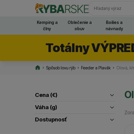
Vyhľadávani
Kemping a
Oblečenie a
Boilies a
člny
obuv
návnady
Totálny VÝPRE
Spôsob lovu rýb
Feeder a Plavák
Olová, k
Rybarske.sk
Ol
Cena
(€)
Filtrovať produkty
Váha (g)
Zora
až
25
(
1
)
Dostupnosť
35
(
1
)
Pr
Skladom / Ihneď na odoslanie
(
2
)