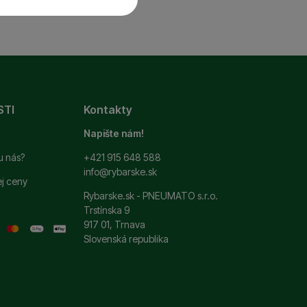
 a ďalšie nevyhnutné
ste sa s nami mohli
STI
Kontakty
si zapamätať vaše
ť
.
 ako je chat a podobne.
Napište nám!
u nás?
+421 915 648 588
info@rybarske.sk
ej ceny
ní. Ich pomocou
Rybarske.sk - PNEUMATO s.r.o.
 pomocou týchto cookies
Trstínska 9
užívateľov nášho webu.
917 01, Trnava
Slovenská republika
 zobrazovať ponuky,
erov.