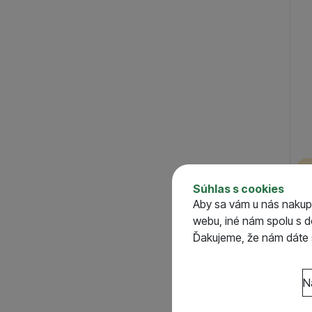
50
(
2
)
80
(
1
)
2
Súhlas s cookies
DAM
Aby sa vám u nás nakup
Gro
webu, iné nám spolu s 
S
Ďakujeme, že nám dáte s
o
Nastavenie súhlasov 
N
Technické
Technické
-
bez týcht
VŽDY AKTÍVNE