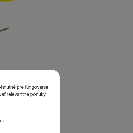
yhnutné pre fungovanie
ať relevantné ponuky.
1,90
€
 1,71
€
tko