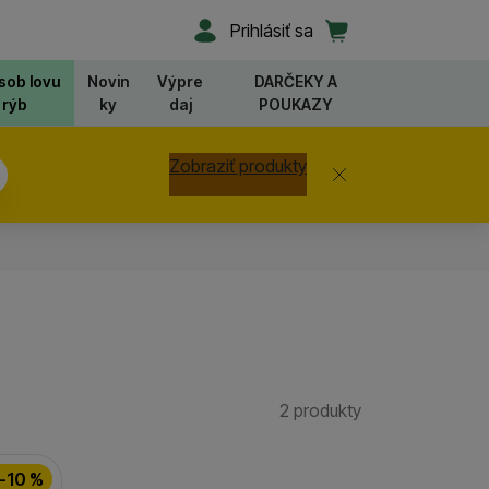
Užívateľská sekcia
Košík
Prihlásiť sa
sob lovu
Novin
Výpre
DARČEKY A
rýb
ky
daj
POUKAZY
Zobraziť produkty
Zavrieť
2 produkty
Nájdených prod
-10 %