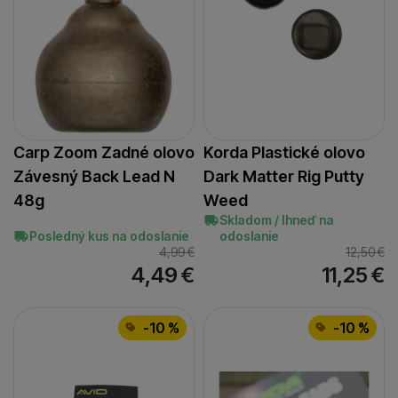
Carp Zoom Zadné olovo
Korda Plastické olovo
Závesný Back Lead N
Dark Matter Rig Putty
48g
Weed
Skladom / Ihneď na
Posledný kus na odoslanie
odoslanie
4,99
€
12,50
€
4,49
€
11,25
€
-10 %
-10 %