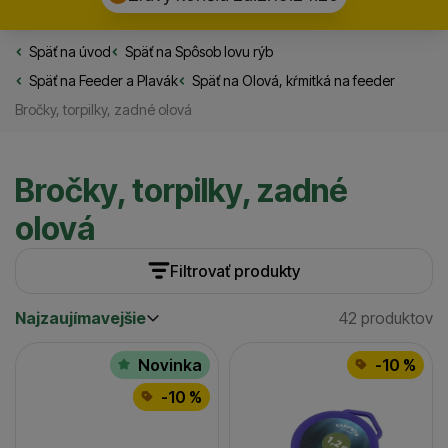
Späť na úvod
Rybarske.sk
Späť na
Spôsob lovu rýb
Späť na
Feeder a Plavák
Späť na
Olová, kŕmitká na feeder
Bročky, torpilky, zadné olová
Bročky, torpilky, zadné
olová
Filtrovať produkty
Najzaujímavejšie
42 produktov
Cena
(€)
Nájdenýc
Najzaujímavejšie
Produkty
Najlacnejšie
Výrobcovia
Novinka
-10 %
Najdrahšie
-10 %
až
Mivardi
Giants Fishing
Nash
Fox
Váha (g)
(
1
)
(
3
)
(
2
)
(
8
)
1
Korda
(
2
)
Mistrall
(
6
)
(
3
)
Dostupnosť