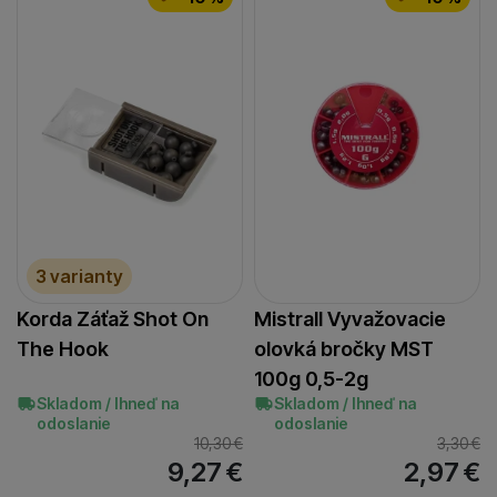
3 varianty
Korda Záťaž Shot On
Mistrall Vyvažovacie
The Hook
olovká bročky MST
100g 0,5-2g
Skladom / Ihneď na
Skladom / Ihneď na
odoslanie
odoslanie
10,30
€
3,30
€
9,27
€
2,97
€