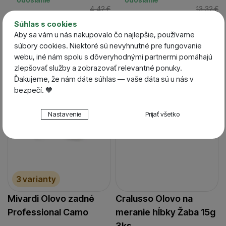
4,42
€
13,32
€
od 3,98
€
11,99
€
Súhlas s cookies
Aby sa vám u nás nakupovalo čo najlepšie, používame
súbory cookies. Niektoré sú nevyhnutné pre fungovanie
-10 %
-38 %
webu, iné nám spolu s dôveryhodnými partnermi pomáhajú
zlepšovať služby a zobrazovať relevantné ponuky.
Ďakujeme, že nám dáte súhlas — vaše dáta sú u nás v
bezpečí. 🧡
Nastavenie súhlasov s kategóriami cookies
Nastavenie
Prijať všetko
Technické
Technické
-
bez týchto cookies náš web nebude fungovať
.
VŽDY AKTÍVNE
Technické cookies umožňujú váš priechod nákupným
Preferenčné a rozšírené funkcie
Preferenčné a rozšírené funkcie
-
aby ste nemuseli
košíkom, porovnávanie produktov a ďalšie nevyhnutné
3 varianty
všetko nastavovať znova a aby ste sa s nami mohli spojiť
funkcie.
napr. pomocou chatu
.
Mivardi Olovo zadné
Cralusso Olovo na
Povolené
Professional Camo
meranie hĺbky Žaba 15g
3ks