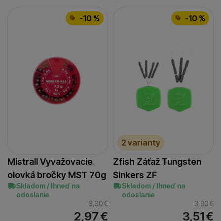
-10 %
-10 %
2 varianty
Mistrall Vyvažovacie
Zfish Záťaž Tungsten
olovká bročky MST 70g
Sinkers ZF
Skladom / Ihneď na
Skladom / Ihneď na
odoslanie
odoslanie
3,30
€
3,90
€
2,97
€
3,51
€