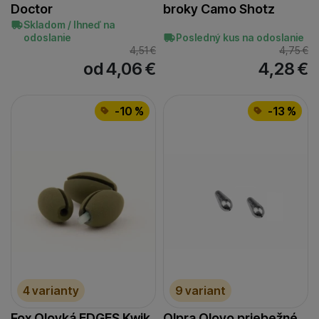
Doctor
broky Camo Shotz
Skladom / Ihneď na
odoslanie
Posledný kus na odoslanie
4,51
€
4,75
€
od 4,06
€
4,28
€
-10 %
-13 %
4 varianty
9 variant
Fox Olovká EDGES Kwik
Olpra Olovo priebežné