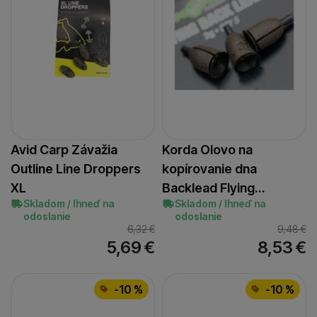
Avid Carp Závažia
Korda Olovo na
Outline Line Droppers
kopírovanie dna
XL
Backlead Flying…
Skladom / Ihneď na
Skladom / Ihneď na
odoslanie
odoslanie
6,32
€
9,48
€
5,69
€
8,53
€
-10 %
-10 %