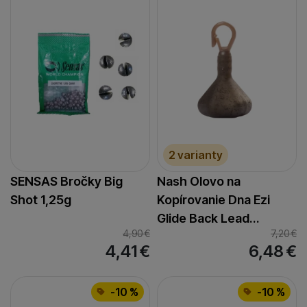
2 varianty
SENSAS Bročky Big
Nash Olovo na
Shot 1,25g
Kopírovanie Dna Ezi
Glide Back Lead…
4,90
€
7,20
€
4,41
€
6,48
€
-10 %
-10 %