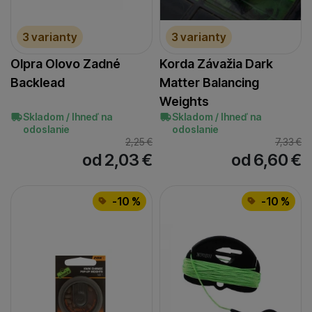
3 varianty
3 varianty
Olpra Olovo Zadné
Korda Závažia Dark
Backlead
Matter Balancing
Weights
Skladom / Ihneď na
Skladom / Ihneď na
odoslanie
odoslanie
2,25
€
7,33
€
od 2,03
€
od 6,60
€
-10 %
-10 %