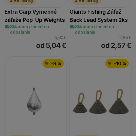
Extra Carp Výmenné
Giants Fishing Záťaž
záťaže Pop-Up Weights
Back Lead System 2ks
Skladom / Ihneď na
Skladom / Ihneď na
odoslanie
odoslanie
5,60
€
2,85
€
od 5,04
€
od 2,57
€
-9 %
-10 %