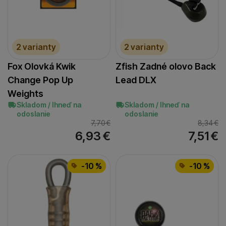
2 varianty
2 varianty
Fox Olovká Kwik
Zfish Zadné olovo Back
Change Pop Up
Lead DLX
Weights
Skladom / Ihneď na
Skladom / Ihneď na
odoslanie
odoslanie
7,70
€
8,34
€
6,93
€
7,51
€
-10 %
-10 %