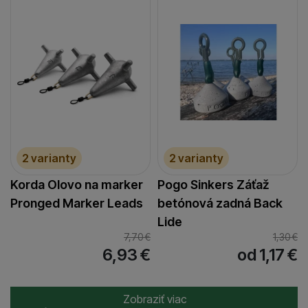
2 varianty
2 varianty
Korda Olovo na marker
Pogo Sinkers Záťaž
Pronged Marker Leads
betónová zadná Back
Lide
7,70
€
1,30
€
6,93
€
od 1,17
€
Zobraziť viac