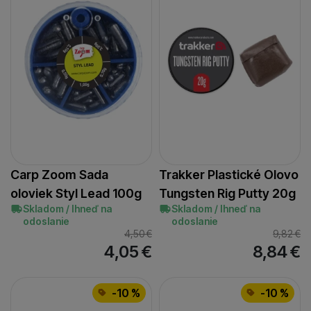
Carp Zoom Sada
Trakker Plastické Olovo
oloviek Styl Lead 100g
Tungsten Rig Putty 20g
Skladom / Ihneď na
Skladom / Ihneď na
odoslanie
odoslanie
4,50
€
9,82
€
4,05
€
8,84
€
-10 %
-10 %