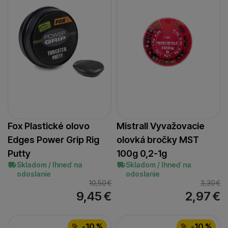
40
(
5
)
42
(
2
)
43
(
2
)
48
(
1
)
50
(
1
)
56
(
2
)
57
(
2
)
60
(
2
)
70
(
2
)
Fox Plastické olovo
Mistrall Vyvažovacie
73
(
1
)
Edges Power Grip Rig
olovká bročky MST
85
(
4
)
Putty
100g 0,2-1g
100
(
5
)
Skladom / Ihneď na
Skladom / Ihneď na
odoslanie
odoslanie
113
(
4
)
10,50
€
3,30
€
142
9,45
€
2,97
€
(
2
)
-10 %
-10 %