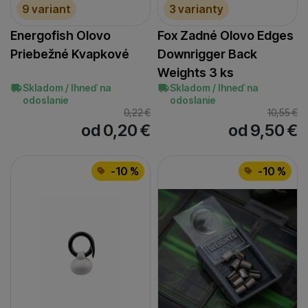
9 variant
3 varianty
Energofish Olovo
Fox Zadné Olovo Edges
Priebežné Kvapkové
Downrigger Back
Weights 3 ks
Skladom / Ihneď na
Skladom / Ihneď na
odoslanie
odoslanie
0,22
€
10,55
€
od 0,20
€
od 9,50
€
-10 %
-10 %