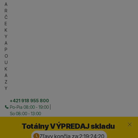
A
R
Č
E
K
Y
A
P
O
U
K
A
Z
Y
+421 918 955 800
Po-Pia 08:00 - 19:00 |
So 08:00 - 13:00
Zavrieť
Totálny VÝPREDAJ skladu
Zľavy končia za:
2:19:24:
19