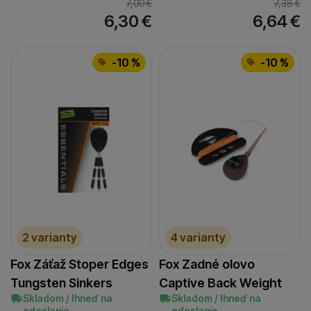
7,00
€
7,38
€
6,30
€
6,64
€
-10 %
-10 %
2 varianty
4 varianty
Fox Záťaž Stoper Edges
Fox Zadné olovo
Tungsten Sinkers
Captive Back Weight
Skladom / Ihneď na
Skladom / Ihneď na
odoslanie
odoslanie