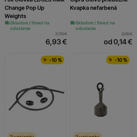
Change Pop Up
Kvapka nefarbená
Weights
Skladom / Ihneď na
Skladom / Ihneď na
odoslanie
odoslanie
7,70
€
0,16
€
6,93
€
od 0,14
€
-10 %
-10 %
2 varianty
2 varianty