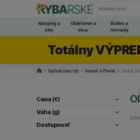
Vyhľadávani
Kemping a
Oblečenie a
Boilies a
člny
obuv
návnady
Totálny VÝPRE
Spôsob lovu rýb
Feeder a Plavák
Olová, k
Rybarske.sk
Ol
Cena
(€)
Filtrovať produkty
Váha (g)
Zora
až
70
(
1
)
Dostupnosť
90
(
1
)
Pr
Skladom / Ihneď na odoslanie
(
2
)