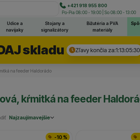
e
+421 918 955 800
Hľadať
Po-Pia 08:00 - 19:00 | So 08:00 - 13:00
Udice a
Stojany a
Bižutéria a PVA
Spô
navijaky
signalizátory
materiály
DAJ skladu
Zľavy končia za:
1:13:05:
30
ŕmitká na feeder Haldorádo
ová, kŕmitká na feeder Haldor
diť
Najzaujímavejšie
Najzaujímavejšie
Najlacnejšie
odukty
Najdrahšie
-10 %