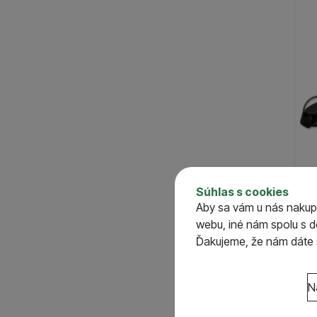
110
(
1
)
130
(
1
)
Súhlas s cookies
Hal
Aby sa vám u nás nakup
Fla
webu, iné nám spolu s 
S
Ďakujeme, že nám dáte s
o
Nastavenie súhlasov 
N
Technické
Technické
-
bez týcht
VŽDY AKTÍVNE