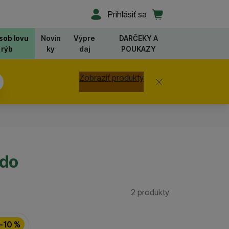
Užívateľská sekcia
Košík
Prihlásiť sa
sob lovu
Novin
Výpre
DARČEKY A
rýb
ky
daj
POUKAZY
Zobraziť produkty
Zavrieť
ádo
2 produkty
Nájdených prod
-10 %