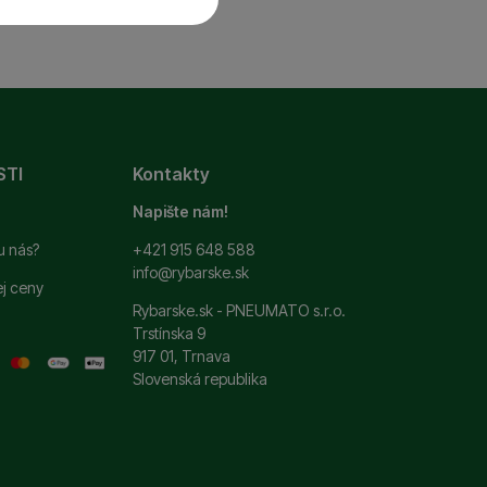
 a ďalšie nevyhnutné
ste sa s nami mohli
STI
Kontakty
si zapamätať vaše
ť
.
 ako je chat a podobne.
Napište nám!
u nás?
+421 915 648 588
info@rybarske.sk
ej ceny
ní. Ich pomocou
Rybarske.sk - PNEUMATO s.r.o.
 pomocou týchto cookies
Trstínska 9
užívateľov nášho webu.
917 01, Trnava
Slovenská republika
 zobrazovať ponuky,
erov.