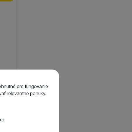
 Cast
yhnutné pre fungovanie
ať relevantné ponuky.
9,61
€
8,65
€
tko