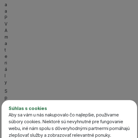
a
a
P
V
A
m
a
t
e
ri
á
l
y
S
p
ô
Súhlas s cookies
s
Aby sa vám u nás nakupovalo čo najlepšie, používame
o
súbory cookies. Niektoré sú nevyhnutné pre fungovanie
b
webu, iné nám spolu s dôveryhodnými partnermi pomáhajú
l
zlepšovať služby a zobrazovať relevantné ponuky.
o