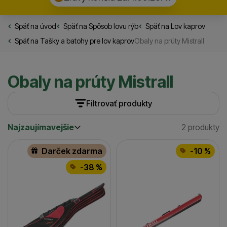
Späť na úvod
Rybarske.sk
Späť na
Spôsob lovu rýb
Späť na
Lov kaprov
Späť na
Tašky a batohy pre lov kaprov
Obaly na prúty Mistrall
Obaly na prúty Mistrall
Filtrovať produkty
Najzaujímavejšie
2 produkty
Cena
(€)
Nájdený
Najzaujímavejšie
Produkty
Najlacnejšie
Dľžka (cm)
Darček zdarma
-10 %
Najdrahšie
135
-38 %
(
1
)
až
145
(
1
)
150
(
1
)