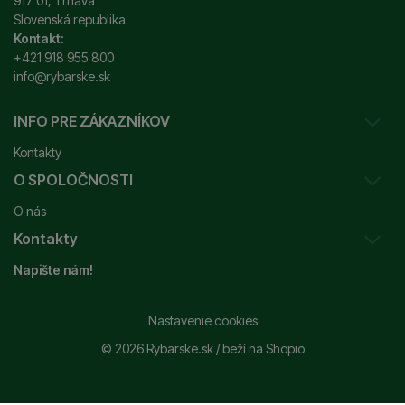
917 01, Trnava
Slovenská republika
Kontakt:
+421 918 955 800
info@rybarske.sk
INFO PRE ZÁKAZNÍKOV
Kontakty
O SPOLOČNOSTI
Sledovanie vašej zásielky
O nás
Ako reklamovať / vrátiť tovar
Kontakty
Prečo nakupovať u nás?
Obchodné podmienky
Napište nám!
Garancia najnižšej ceny
Odstúpenie od zmluvy
+421 915 648 588
Značky
Reklamačný poriadok
info@rybarske.sk
Nastavenie cookies
Nákup, doprava, doručenie
© 2026 Rybarske.sk /
beží na
Shopio
Rybarske.sk - PNEUMATO s.r.o.
Trstínska 9
Spracovanie osobných údajov
917 01, Trnava