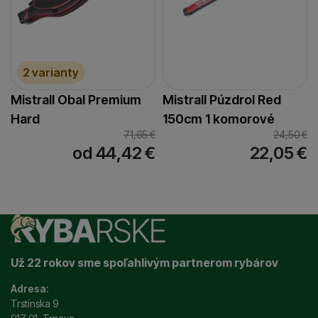
2 varianty
Mistrall Obal Premium
Mistrall Púzdrol Red
Hard
150cm 1 komorové
71,65
€
24,50
€
od 44,42
€
22,05
€
Už 22 rokov sme spoľahlivým partnerom rybárov
Adresa:
Trstínska 9