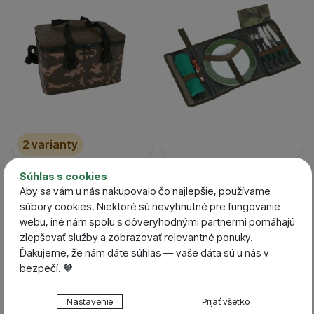
2 varianty
Fox Taška Aquos
Giants Fishing
Súhlas s cookies
Camolite Coolbag
Jedálenská Taška Food
Aby sa vám u nás nakupovalo čo najlepšie, používame
súbory cookies. Niektoré sú nevyhnutné pre fungovanie
Bag Compact
webu, iné nám spolu s dôveryhodnými partnermi pomáhajú
Skladom / Ihneď na
Skladom / Ihneď na
odoslanie
odoslanie
zlepšovať služby a zobrazovať relevantné ponuky.
107,61
€
29,72
€
Ďakujeme, že nám dáte súhlas — vaše dáta sú u nás v
od 74,26
€
26,75
€
bezpečí. 🧡
Nastavenie súhlasov s kategóriami cookies
Nastavenie
Prijať všetko
Darček zdarma
Darček zdarma