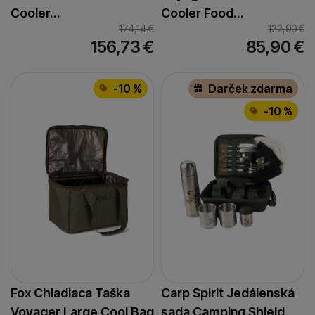
Cooler…
Cooler Food…
174,14
€
122,90
€
156,73
€
85,90
€
-10 %
Darček zdarma
-10 %
Fox Chladiaca Taška
Carp Spirit Jedálenská
Voyager Large Cool Bag
sada Camping Shield