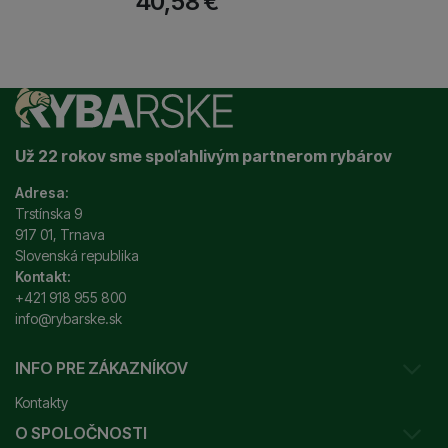
40,58
€
Už 22 rokov sme spoľahlivým partnerom rybárov
Adresa:
Trstínska 9
917 01, Trnava
Slovenská republika
Kontakt:
+421 918 955 800
info@rybarske.sk
INFO PRE ZÁKAZNÍKOV
Kontakty
O SPOLOČNOSTI
Sledovanie vašej zásielky