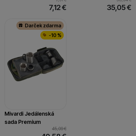
7,12
€
35,05
€
Darček zdarma
-10 %
Mivardi Jedálenská
sada Premium
45,09
€