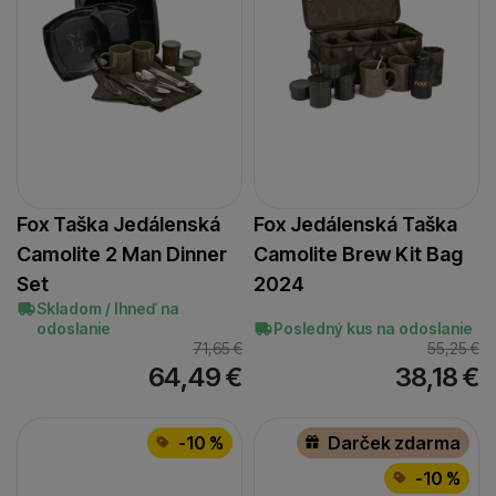
55
(
3
)
41
(
1
)
30
(
2
)
65
(
1
)
45
(
1
)
38
(
1
)
43
(
1
)
Fox Taška Jedálenská
Fox Jedálenská Taška
Camolite 2 Man Dinner
Camolite Brew Kit Bag
Set
2024
Skladom / Ihneď na
odoslanie
Posledný kus na odoslanie
71,65
€
55,25
€
64,49
€
38,18
€
-10 %
Darček zdarma
-10 %