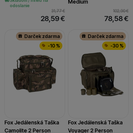
Skladom / Ihneď na
Medium
odoslanie
31,77
€
102,90
€
28,59
€
78,58
€
Darček zdarma
Darček zdarma
-10 %
-30 %
Fox Jedálenská Taška
Fox Jedálenská Taška
Camolite 2 Person
Voyager 2 Person