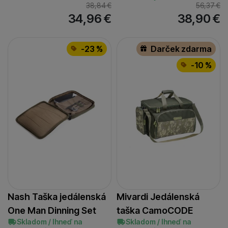
38,84
€
56,37
€
34,96
€
38,90
€
-23 %
Darček zdarma
-10 %
Nash Taška jedálenská
Mivardi Jedálenská
One Man Dinning Set
taška CamoCODE
Skladom / Ihneď na
Skladom / Ihneď na