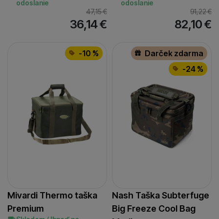
odoslanie
odoslanie
47,15
€
91,22
€
36,14
€
82,10
€
-10 %
Darček zdarma
-24 %
Mivardi Thermo taška
Nash Taška Subterfuge
Premium
Big Freeze Cool Bag