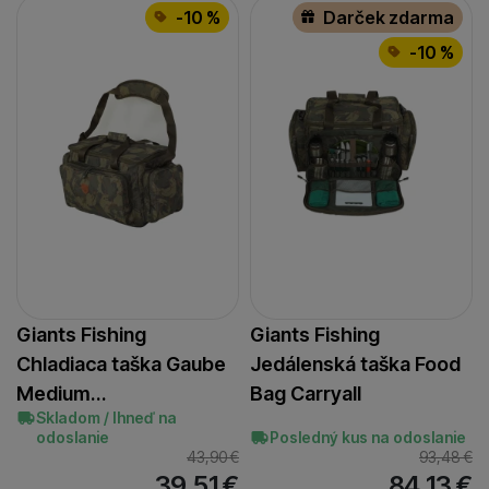
identifikovať konkrétnych používateľov nášho webu.
-10 %
Darček zdarma
Marketingové cookies používame my aj naši dôveryhodní
partneri, aby sme vám mohli zobrazovať ponuky, ktoré vás
-10 %
skutočne zaujímajú — či už na našom webe, alebo na
stránkach našich partnerov.
Giants Fishing
Giants Fishing
Chladiaca taška Gaube
Jedálenská taška Food
Medium…
Bag Carryall
Skladom / Ihneď na
odoslanie
Posledný kus na odoslanie
43,90
€
93,48
€
39,51
€
84,13
€