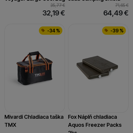
35,77
€
71,65
€
32,19
€
64,49
€
-34 %
-39 %
Mivardi Chladiaca taška
Fox Náplň chladiaca
TMX
Aquos Freezer Packs
2ks