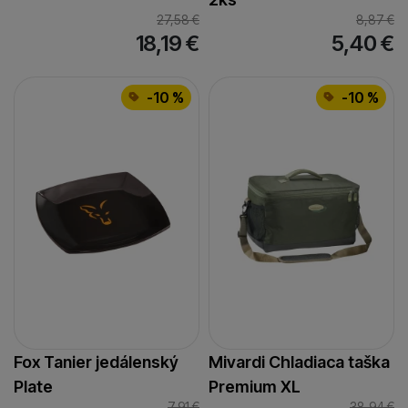
27,58
€
8,87
€
18,19
€
5,40
€
-10 %
-10 %
Fox Tanier jedálenský
Mivardi Chladiaca taška
Plate
Premium XL
7,91
€
38,94
€