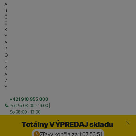
A
R
Č
E
K
Y
A
P
O
U
K
A
Z
Y
+421 918 955 800
Po-Pia 08:00 - 19:00 |
So 08:00 - 13:00
Zavrieť
Totálny VÝPREDAJ skladu
Zľavy končia za:
1:07:53:
50