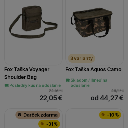
3 varianty
Fox Taška Voyager
Fox Taška Aquos Camo
Shoulder Bag
Skladom / Ihneď na
Posledný kus na odoslanie
odoslanie
24,50
€
49,19
€
22,05
€
od 44,27
€
Darček zdarma
-10 %
-31 %