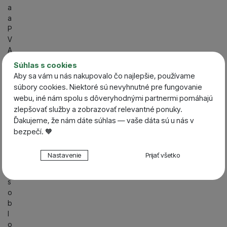
a
a
P
V
A
m
Súhlas s cookies
a
Aby sa vám u nás nakupovalo čo najlepšie, používame
t
súbory cookies. Niektoré sú nevyhnutné pre fungovanie
e
webu, iné nám spolu s dôveryhodnými partnermi pomáhajú
ri
zlepšovať služby a zobrazovať relevantné ponuky.
á
Ďakujeme, že nám dáte súhlas — vaše dáta sú u nás v
l
bezpečí. 🧡
y
Nastavenie súhlasov s kategóriami cookies
S
Nastavenie
Prijať všetko
p
Technické
Technické
-
bez týchto cookies náš web nebude fungovať
ô
.
VŽDY AKTÍVNE
s
o
b
Technické cookies umožňujú váš priechod nákupným
Preferenčné a rozšírené funkcie
l
Preferenčné a rozšírené funkcie
-
aby ste nemuseli
košíkom, porovnávanie produktov a ďalšie nevyhnutné
o
všetko nastavovať znova a aby ste sa s nami mohli spojiť