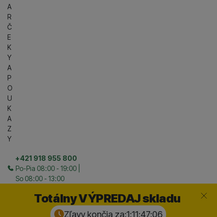
A
R
Č
E
K
Y
A
P
O
U
K
A
Z
Y
+421 918 955 800
Po-Pia 08:00 - 19:00 |
So 08:00 - 13:00
Zavrieť
Totálny VÝPREDAJ skladu
Zľavy končia za:
1:11:47:
05