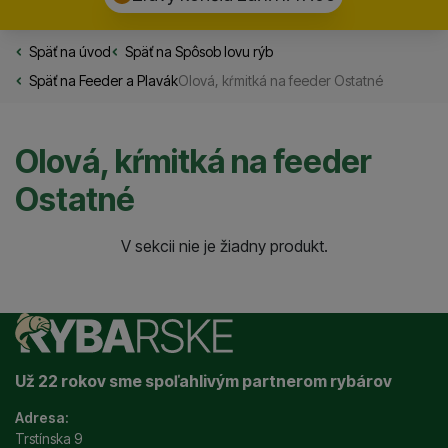
Späť na úvod
Rybarske.sk
Späť na
Spôsob lovu rýb
Späť na
Feeder a Plavák
Olová, kŕmitká na feeder Ostatné
Olová, kŕmitká na feeder
Ostatné
Produkty
V sekcii nie je žiadny produkt.
Už 22 rokov sme spoľahlivým partnerom rybárov
Adresa:
Trstínska 9