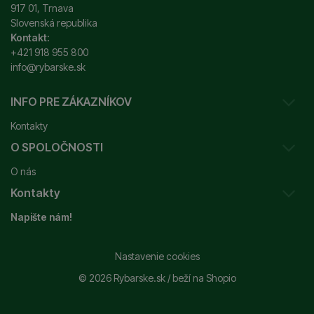
917 01, Trnava
Slovenská republika
Kontakt:
+421 918 955 800
info@rybarske.sk
INFO PRE ZÁKAZNÍKOV
Kontakty
O SPOLOČNOSTI
Sledovanie vašej zásielky
O nás
Ako reklamovať / vrátiť tovar
Kontakty
Prečo nakupovať u nás?
Obchodné podmienky
Napište nám!
Garancia najnižšej ceny
Odstúpenie od zmluvy
+421 915 648 588
Značky
Reklamačný poriadok
info@rybarske.sk
Nastavenie cookies
Nákup, doprava, doručenie
© 2026 Rybarske.sk /
beží na
Shopio
Rybarske.sk - PNEUMATO s.r.o.
Trstínska 9
Spracovanie osobných údajov
917 01, Trnava