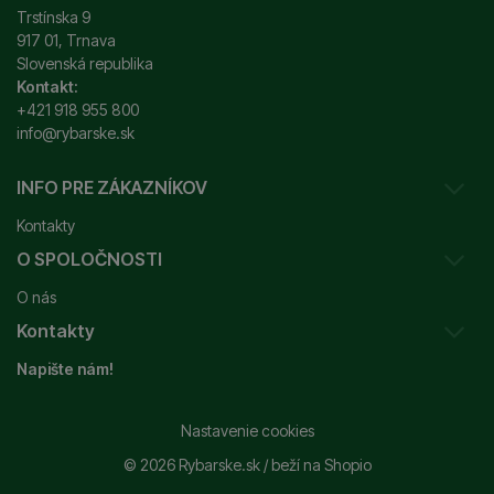
Trstínska 9
917 01, Trnava
Slovenská republika
Kontakt:
+421 918 955 800
info@rybarske.sk
INFO PRE ZÁKAZNÍKOV
Kontakty
O SPOLOČNOSTI
Sledovanie vašej zásielky
O nás
Ako reklamovať / vrátiť tovar
Kontakty
Prečo nakupovať u nás?
Obchodné podmienky
Napište nám!
Garancia najnižšej ceny
Odstúpenie od zmluvy
+421 915 648 588
Značky
Reklamačný poriadok
info@rybarske.sk
Nastavenie cookies
Nákup, doprava, doručenie
© 2026 Rybarske.sk /
beží na
Shopio
Rybarske.sk - PNEUMATO s.r.o.
Trstínska 9