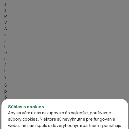
a
a
P
V
A
m
a
t
e
ri
á
l
y
S
p
ô
s
Súhlas s cookies
o
Aby sa vám u nás nakupovalo čo najlepšie, používame
b
súbory cookies. Niektoré sú nevyhnutné pre fungovanie
l
webu, iné nám spolu s dôveryhodnými partnermi pomáhajú
o