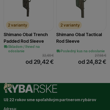
2 varianty
2 varianty
Shimano Obal Trench
Shimano Obal Tactical
Padded Rod Sleeve
Rod Sleeve
Skladom / Ihneď na
odoslanie
Posledný kus na odoslanie
32,69
€
27,58
€
od 29,42
€
od 24,82
€
Už 22 rokov sme spoľahlivým partnerom rybárov
Adresa: