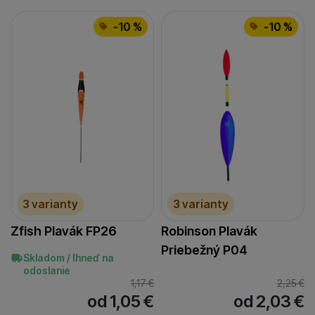
-10 %
-10 %
3 varianty
3 varianty
Zfish Plavák FP26
Robinson Plavák
Priebežný P04
Skladom / Ihneď na
odoslanie
1,17
€
2,25
€
od 1,05
€
od 2,03
€