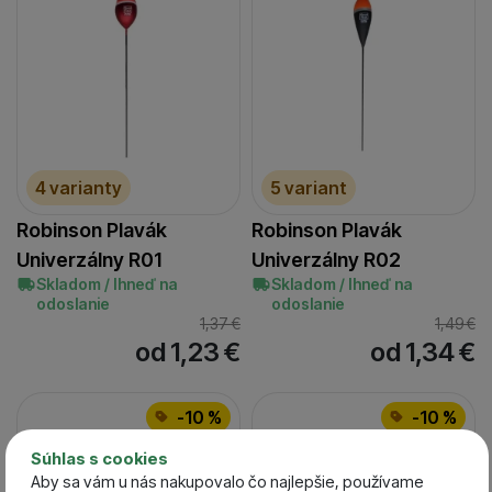
4 varianty
5 variant
Robinson Plavák
Robinson Plavák
Univerzálny R01
Univerzálny R02
Skladom / Ihneď na
Skladom / Ihneď na
odoslanie
odoslanie
1,37
€
1,49
€
od 1,23
€
od 1,34
€
-10 %
-10 %
Súhlas s cookies
Aby sa vám u nás nakupovalo čo najlepšie, používame