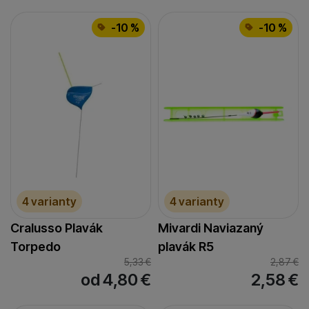
-10 %
-10 %
4 varianty
4 varianty
Cralusso Plavák
Mivardi Naviazaný
Torpedo
plavák R5
5,33
€
2,87
€
od 4,80
€
2,58
€