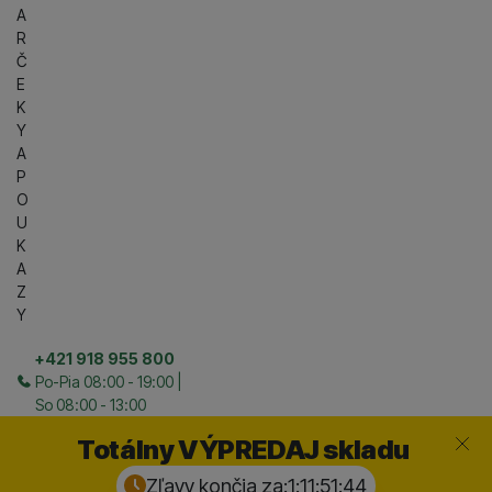
A
R
Č
E
K
Y
A
P
O
U
K
A
Z
Y
+421 918 955 800
Po-Pia 08:00 - 19:00 |
So 08:00 - 13:00
Zavrieť
Totálny VÝPREDAJ skladu
Zľavy končia za:
1:11:51:
44