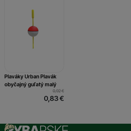
Plaváky Urban Plavák
obyčajný guľatý malý
0,92
€
0,83
€