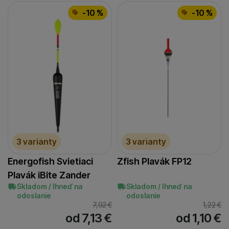
-10 %
-10 %
3 varianty
3 varianty
Energofish Svietiaci
Zfish Plavák FP12
Plavák iBite Zander
Skladom / Ihneď na
Skladom / Ihneď na
odoslanie
odoslanie
7,92
€
1,22
€
od 7,13
€
od 1,10
€