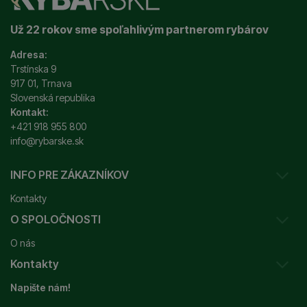
Už 22 rokov sme spoľahlivým partnerom rybárov
Adresa:
Trstínska 9
917 01, Trnava
Slovenská republika
Kontakt:
+421 918 955 800
info@rybarske.sk
INFO PRE ZÁKAZNÍKOV
Kontakty
O SPOLOČNOSTI
Sledovanie vašej zásielky
O nás
Ako reklamovať / vrátiť tovar
Kontakty
Prečo nakupovať u nás?
Obchodné podmienky
Napište nám!
Garancia najnižšej ceny
Odstúpenie od zmluvy