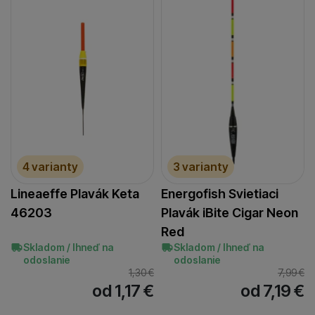
4 varianty
3 varianty
Lineaeffe Plavák Keta
Energofish Svietiaci
46203
Plavák iBite Cigar Neon
Red
Skladom / Ihneď na
Skladom / Ihneď na
odoslanie
odoslanie
1,30
€
7,99
€
od 1,17
€
od 7,19
€