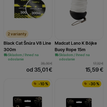
2 varianty
Black Cat Šnúra V8 Line
Madcat Lano K Bójke
300m
Buoy Rope 15m
Skladom / Ihneď na
Skladom / Ihneď na
odoslanie
odoslanie
38,90
€
17,32
€
od 35,01
€
15,59
€
-10 %
-30 %