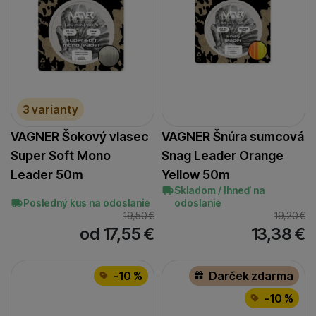
3 varianty
VAGNER Šokový vlasec
VAGNER Šnúra sumcová
Super Soft Mono
Snag Leader Orange
Leader 50m
Yellow 50m
Skladom / Ihneď na
Posledný kus na odoslanie
odoslanie
19,50
€
19,20
€
od 17,55
€
13,38
€
-10 %
Darček zdarma
-10 %