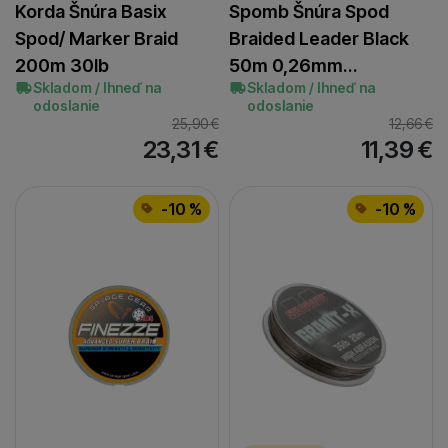
Korda Šnúra Basix
Spomb Šnúra Spod
Spod/ Marker Braid
Braided Leader Black
200m 30lb
50m 0,26mm…
Skladom / Ihneď na
Skladom / Ihneď na
odoslanie
odoslanie
25,90
€
12,66
€
23,31
€
11,39
€
-10 %
-10 %