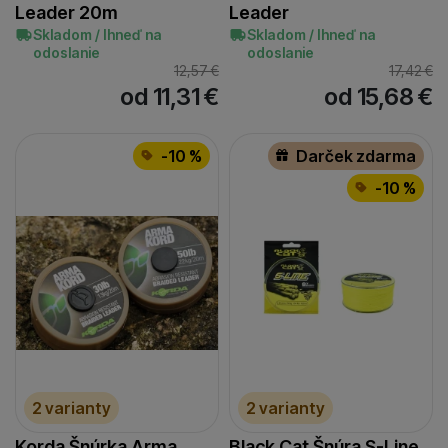
Leader 20m
Leader
Skladom / Ihneď na
Skladom / Ihneď na
odoslanie
odoslanie
12,57
€
17,42
€
od 11,31
€
od 15,68
€
-10 %
Darček zdarma
-10 %
2 varianty
2 varianty
Korda Šnúrka Arma
Black Cat Šnúra S-Line