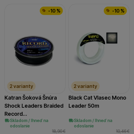
-10 %
-10 %
2 varianty
2 varianty
Katran Šoková Šnúra
Black Cat Vlasec Mono
Shock Leaders Braided
Leader 50m
Record…
Skladom / Ihneď na
Skladom / Ihneď na
odoslanie
odoslanie
18,90
€
10,46
€