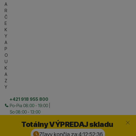
A
R
Č
E
K
Y
A
P
O
U
K
A
Z
Y
+421 918 955 800
Po-Pia 08:00 - 19:00 |
So 08:00 - 13:00
Zavrieť
Totálny VÝPREDAJ skladu
Zľavy končia za:
4:12:52:
35