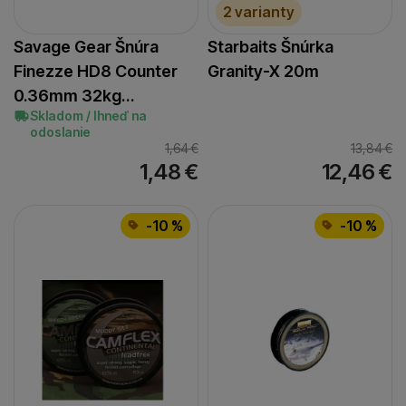
2 varianty
Savage Gear Šnúra
Starbaits Šnúrka
Finezze HD8 Counter
Granity-X 20m
0.36mm 32kg…
Skladom / Ihneď na
odoslanie
1,64
€
13,84
€
1,48
€
12,46
€
-10 %
-10 %