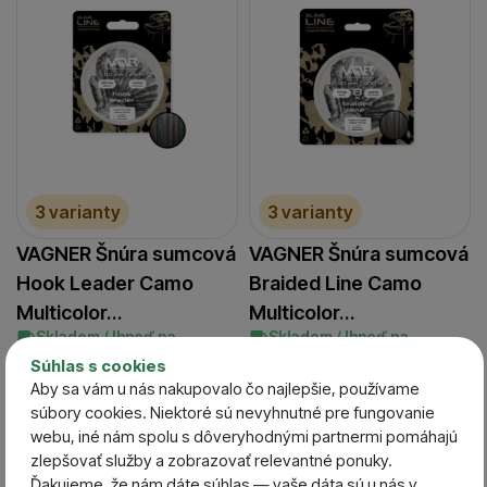
3 varianty
3 varianty
VAGNER Šnúra sumcová
VAGNER Šnúra sumcová
Hook Leader Camo
Braided Line Camo
Multicolor…
Multicolor…
Skladom / Ihneď na
Skladom / Ihneď na
odoslanie
odoslanie
Súhlas s cookies
14,50
€
61,38
€
Aby sa vám u nás nakupovalo čo najlepšie, používame
13,05
€
od 55,24
€
súbory cookies. Niektoré sú nevyhnutné pre fungovanie
webu, iné nám spolu s dôveryhodnými partnermi pomáhajú
zlepšovať služby a zobrazovať relevantné ponuky.
Darček zdarma
-10 %
Ďakujeme, že nám dáte súhlas — vaše dáta sú u nás v