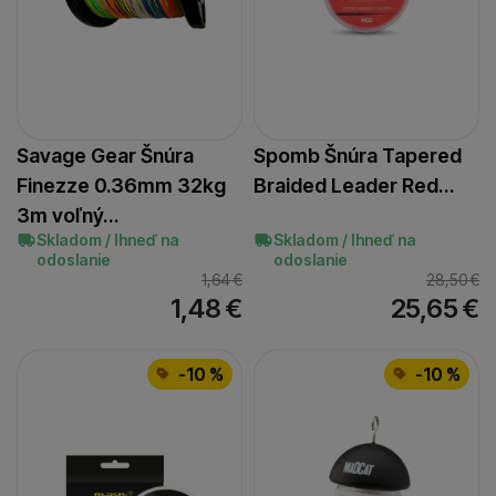
Gardner
Katran
Madcat
Mikado
(
1
)
(
1
)
(
1
)
(
1
)
Ostatné
PB Products
Spomb
Starbaits
(
1
)
(
1
)
(
2
)
(
1
)
Savage Gear Šnúra
Spomb Šnúra Tapered
Finezze 0.36mm 32kg
Braided Leader Red…
3m voľný…
Skladom / Ihneď na
Skladom / Ihneď na
odoslanie
odoslanie
1,64
€
28,50
€
1,48
€
25,65
€
-10 %
-10 %