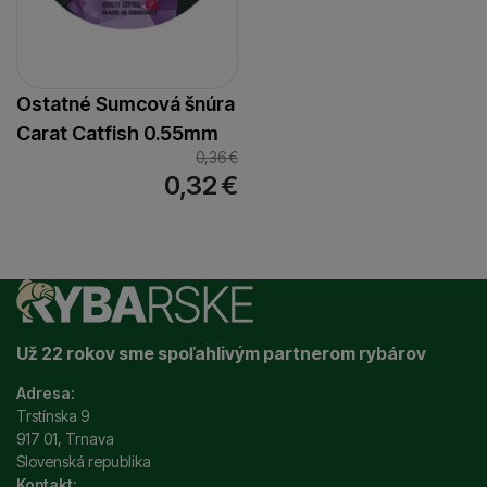
Ostatné Sumcová šnúra
Carat Catfish 0.55mm
0,36
€
0,32
€
Už 22 rokov sme spoľahlivým partnerom rybárov
Adresa:
Trstínska 9
917 01, Trnava
Slovenská republika
Kontakt: