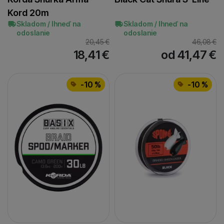
Kord 20m
Skladom / Ihneď na
Skladom / Ihneď na
odoslanie
odoslanie
20,45
€
46,08
€
18,41
€
od 41,47
€
-10 %
-10 %