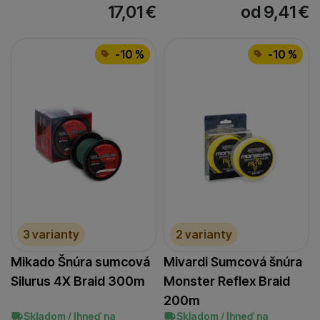
17,01
€
od 9,41
€
-10 %
-10 %
3 varianty
2 varianty
Mikado Šnúra sumcová
Mivardi Sumcová šnúra
Silurus 4X Braid 300m
Monster Reflex Braid
200m
Skladom / Ihneď na
Skladom / Ihneď na