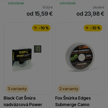
odoslanie
odoslanie
17,32
€
26,64
€
od 15,59
€
od 23,98
€
-10 %
-10 %
3 varianty
2 varianty
Black Cat Šnúra
Fox Šnúrka Edges
nadväzcová Power
Submerge Camo