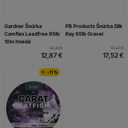
Gardner Šnúrka
PB Products Šnúrka Silk
Camflex Leadfree 65lb
Ray 65lb Gravel
10m hnedá
14,30
€
19,47
€
12,87
€
17,52
€
-11 %