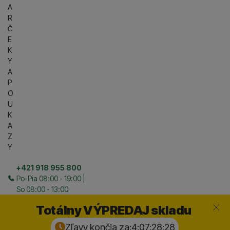
A
R
Č
E
K
Y
A
P
O
U
K
A
Z
Y
+421 918 955 800
Po-Pia 08:00 - 19:00 |
So 08:00 - 13:00
Zavrieť
Totálny VÝPREDAJ skladu
Zľavy končia za:
4:07:28:
27