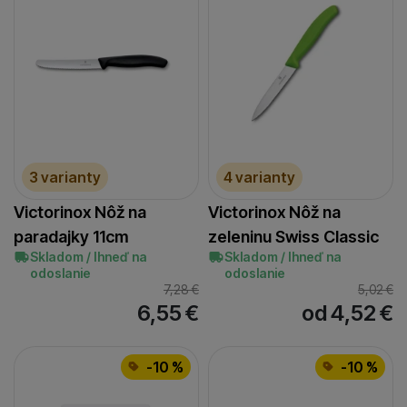
3 varianty
4 varianty
Victorinox Nôž na
Victorinox Nôž na
paradajky 11cm
zeleninu Swiss Classic
Skladom / Ihneď na
Skladom / Ihneď na
odoslanie
odoslanie
7,28
€
5,02
€
6,55
€
od 4,52
€
-10 %
-10 %