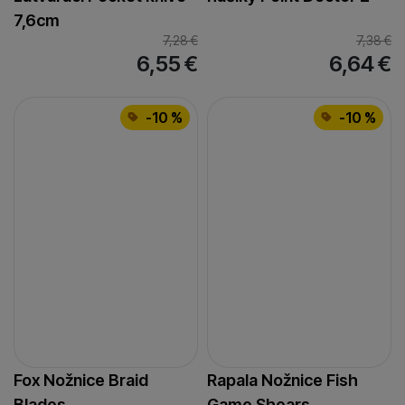
7,6cm
7,28
€
7,38
€
6,55
€
6,64
€
-10 %
-10 %
Fox Nožnice Braid
Rapala Nožnice Fish
Blades
Game Shears