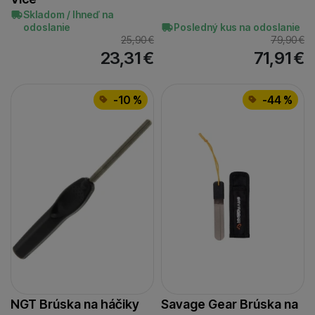
Skladom / Ihneď na
odoslanie
Posledný kus na odoslanie
25,90
€
79,90
€
23,31
€
71,91
€
-10 %
-44 %
NGT Brúska na háčiky
Savage Gear Brúska na