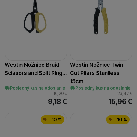
Westin Nožnice Braid
Westin Nožnice Twin
Scissors and Split Ring…
Cut Pliers Staniless
15cm
Posledný kus na odoslanie
Posledný kus na odoslanie
10,20
€
23,47
€
9,18
€
15,96
€
-10 %
-10 %