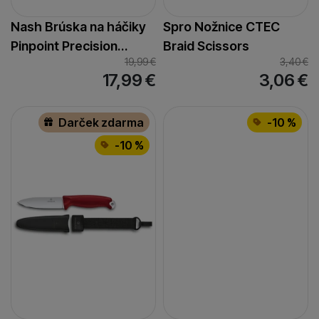
Nash Brúska na háčiky
Spro Nožnice CTEC
Pinpoint Precision…
Braid Scissors
19,99
€
3,40
€
17,99
€
3,06
€
Darček zdarma
-10 %
-10 %