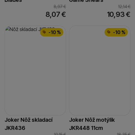
8,97
€
12,14
€
8,07
€
10,93
€
-10 %
-10 %
Joker Nôž skladací
Joker Nôž motýlik
JKR436
JKR448 11cm
10,15
€
18,35
€