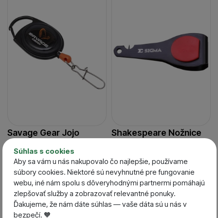
Savage Gear Jojo
Shakespeare Nožnice
Karabínka MP
Sigma Line Cutter
Súhlas s cookies
Retractror
Aby sa vám u nás nakupovalo čo najlepšie, používame
Skladom / Ihneď na
Skladom / Ihneď na
súbory cookies. Niektoré sú nevyhnutné pre fungovanie
odoslanie
odoslanie
webu, iné nám spolu s dôveryhodnými partnermi pomáhajú
9,40
€
9,40
€
zlepšovať služby a zobrazovať relevantné ponuky.
8,46
€
5,87
€
Ďakujeme, že nám dáte súhlas — vaše dáta sú u nás v
bezpečí. 🧡