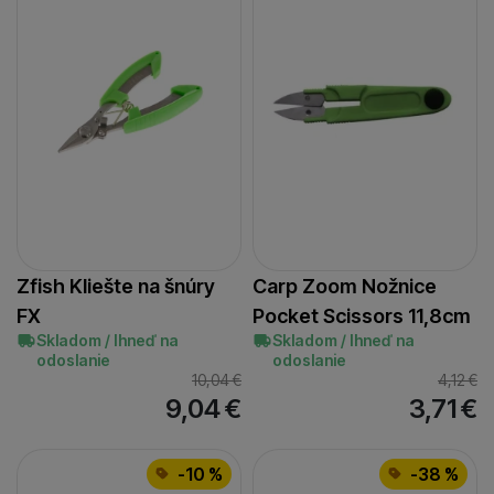
Zfish Kliešte na šnúry
Carp Zoom Nožnice
FX
Pocket Scissors 11,8cm
Skladom / Ihneď na
Skladom / Ihneď na
odoslanie
odoslanie
10,04
€
4,12
€
9,04
€
3,71
€
-10 %
-38 %