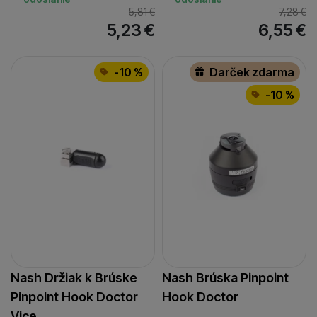
5,81
€
7,28
€
5,23
€
6,55
€
-10 %
Darček zdarma
-10 %
Nash Držiak k Brúske
Nash Brúska Pinpoint
Pinpoint Hook Doctor
Hook Doctor
Vice