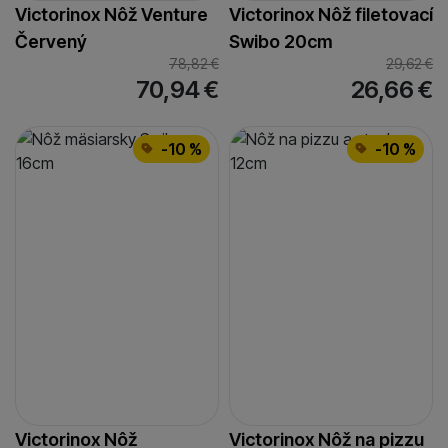
Victorinox Nôž Venture
Victorinox Nôž filetovací
Červený
Swibo 20cm
78,82
€
29,62
€
70,94
€
26,66
€
-10 %
-10 %
Victorinox Nôž
Victorinox Nôž na pizzu