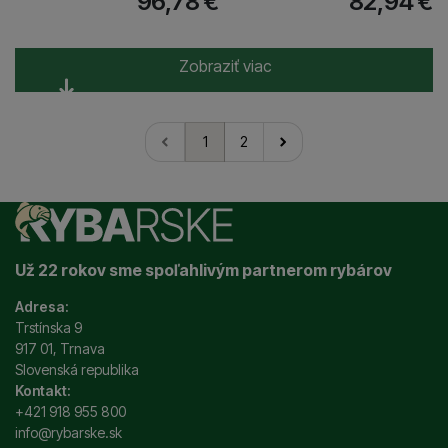
96,78
€
82,94
€
Zobraziť viac
1
2
nasledujúci
Už 22 rokov sme spoľahlivým partnerom rybárov
Adresa:
Trstínska 9
917 01, Trnava
Slovenská republika
Kontakt:
+421 918 955 800
info@rybarske.sk