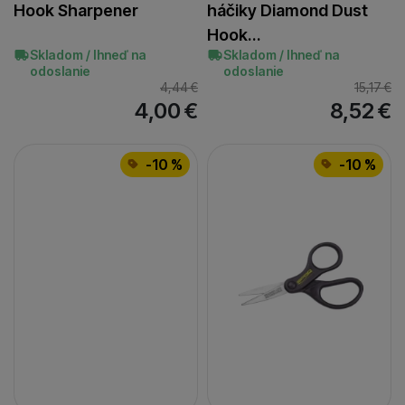
Hook Sharpener
háčiky Diamond Dust
Hook…
Skladom / Ihneď na
Skladom / Ihneď na
odoslanie
odoslanie
4,44
€
15,17
€
4,00
€
8,52
€
-10 %
-10 %