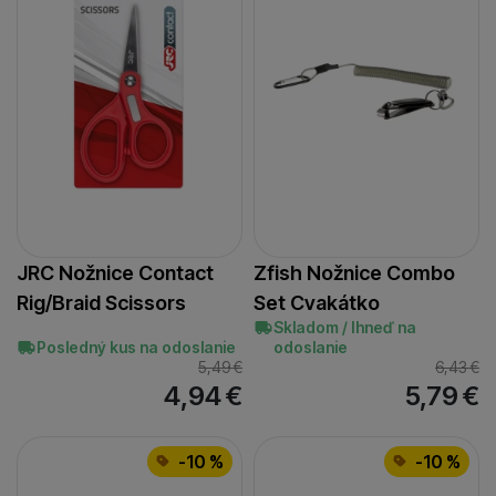
JRC Nožnice Contact
Zfish Nožnice Combo
Rig/Braid Scissors
Set Cvakátko
Skladom / Ihneď na
Posledný kus na odoslanie
odoslanie
5,49
€
6,43
€
4,94
€
5,79
€
-10 %
-10 %