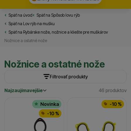
Späť na úvod
Rybarske.sk
Späť na
Spôsob lovu rýb
Späť na
Lov rýb na mušku
Späť na
Rybárske nože, nožnice a kliešte pre muškárov
Nožnice a ostatné nože
Nožnice a ostatné nože
Filtrovať produkty
Najzaujímavejšie
46 produktov
Cena
(€)
Nájdenýc
Najzaujímavejšie
Produkty
Najlacnejšie
Výrobcovia
Novinka
-10 %
Najdrahšie
-10 %
až
Mivardi
Nash
Victorinox
Joker
Dľžka (cm)
(
2
)
(
3
)
(
8
)
(
5
)
7
Rapala
(
3
)
Savage Gear
(
4
)
(
3
)
Dostupnosť