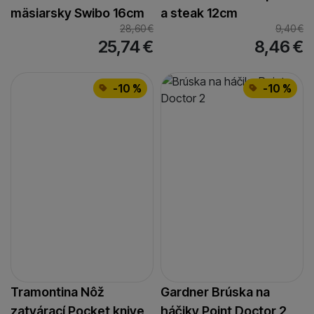
mäsiarsky Swibo 16cm
a steak 12cm
28,60
€
9,40
€
25,74
€
8,46
€
-10 %
-10 %
Tramontina Nôž
Gardner Brúska na
zatvárací Pocket knive
háčiky Point Doctor 2