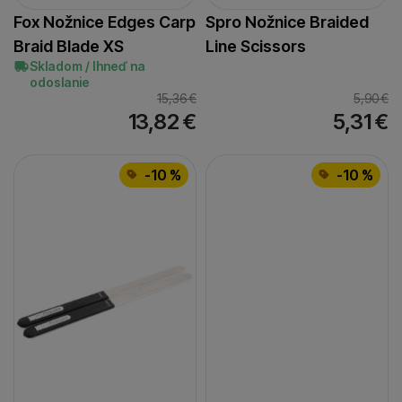
Fox Nožnice Edges Carp
Spro Nožnice Braided
Braid Blade XS
Line Scissors
Skladom / Ihneď na
odoslanie
15,36
€
5,90
€
13,82
€
5,31
€
-10 %
-10 %