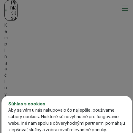
Pri
hlá
siť
sa
K
e
m
p
i
n
g
a
č
l
n
y
O
Súhlas s cookies
b
Aby sa vám u nás nakupovalo čo najlepšie, používame
l
súbory cookies. Niektoré sú nevyhnutné pre fungovanie
e
webu, iné nám spolu s dôveryhodnými partnermi pomáhajú
č
zlepšovať služby a zobrazovať relevantné ponuky.