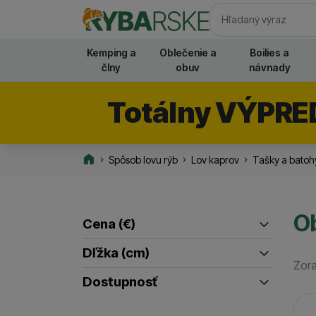
Vyhľadávani
Kemping a
Oblečenie a
Boilies a
člny
obuv
návnady
Totálny VÝPRE
Spôsob lovu rýb
Lov kaprov
Tašky a batohy
Rybarske.sk
Ob
Cena
(€)
Filtrovať produkty
Dľžka (cm)
Zora
až
90
(
1
)
Dostupnosť
100
(
1
)
Pr
Skladom / Ihneď na odoslanie
(
1
)