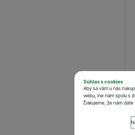
155
(
1
)
Posledný kus na odoslanie
(
1
)
Súhlas s cookies
Spr
Aby sa vám u nás nakup
Pro
webu, iné nám spolu s 
S
Ďakujeme, že nám dáte s
o
Nastavenie súhlasov 
N
Technické
Technické
-
bez týcht
VŽDY AKTÍVNE