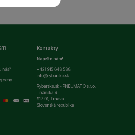
 a ďalšie nevyhnutné
ste sa s nami mohli
STI
Kontakty
si zapamätať vaše
ť
.
 ako je chat a podobne.
Napište nám!
u nás?
+421 915 648 588
info@rybarske.sk
ej ceny
ní. Ich pomocou
Rybarske.sk - PNEUMATO s.r.o.
 pomocou týchto cookies
Trstínska 9
užívateľov nášho webu.
917 01, Trnava
Slovenská republika
 zobrazovať ponuky,
erov.