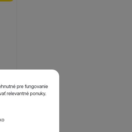
yle
yhnutné pre fungovanie
ať relevantné ponuky.
14,24
€
2,82
€
tko