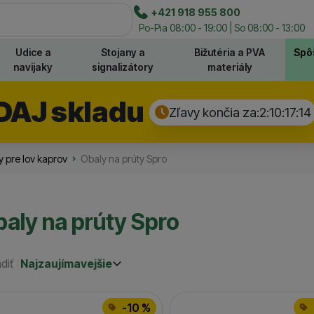
e
+421 918 955 800
Hľadať
Po-Pia 08:00 - 19:00 | So 08:00 - 13:00
Udice a
Stojany a
Bižutéria a PVA
Spô
navijaky
signalizátory
materiály
DAJ skladu
Zľavy končia za:
2:10:17:
14
 pre lov kaprov
Obaly na prúty Spro
aly na prúty Spro
diť
Najzaujímavejšie
Najzaujímavejšie
Najlacnejšie
odukty
Najdrahšie
-10 %