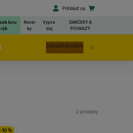
Užívateľská sekcia
Košík
Prihlásiť sa
sob lovu
Novin
Výpre
DARČEKY A
rýb
ky
daj
POUKAZY
Zobraziť produkty
Zavrieť
2 produkty
Nájdených prod
-10 %