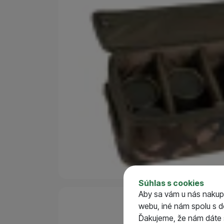
Parametre
Dľžka (cm)
Šírka (cm)
Súhlas s cookies
Výška (cm)
Aby sa vám u nás nakup
webu, iné nám spolu s 
Ďakujeme, že nám dáte s