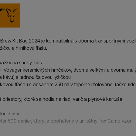
oužívame my aj naši dôveryhodní partneri, aby sme vám mohli
ímajú — či už na našom webe, alebo na stránkach našich partn
Brew Kit Bag 2024 je kompatibilná s oboma transportnými vozík
ičku a hliníkovú fľašu.
pážky na suchý zips
 Voyager keramických hrnčekov, dvoma veľkými a dvoma malým
a kávu) a jednou čajovou lyžičkou
níkovou fľašou s obsahom 250 ml v tepelne izolovanej taške (ide
 priestory, ktoré sa hodia na riad, varič a plynové kartuše
lné zipsy
ter 500 denier, ktorý je obohatený o unikátny Fox Camo vzor
 18 cm