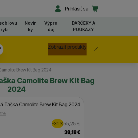
Užívateľská sekcia
Košík
Prihlásiť sa
sob lovu
Novin
Výpre
DARČEKY A
rýb
ky
daj
POUKAZY
Zobraziť produkty
Zavrieť
6
amolite Brew Kit Bag 2024
aška Camolite Brew Kit Bag
2024
á Taška Camolite Brew Kit Bag 2024
tre
Zľava
Pôvodná cena
17,00
€
-31
%
55,25
€
(
)
38,18
€