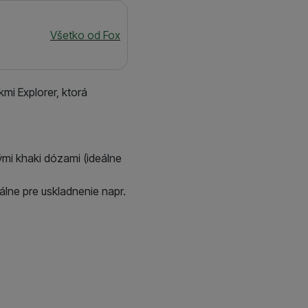
 zobrazovať ponuky,
erov.
Všetko od Fox
mi Explorer, ktorá
i khaki dózami (ideálne
álne pre uskladnenie napr.