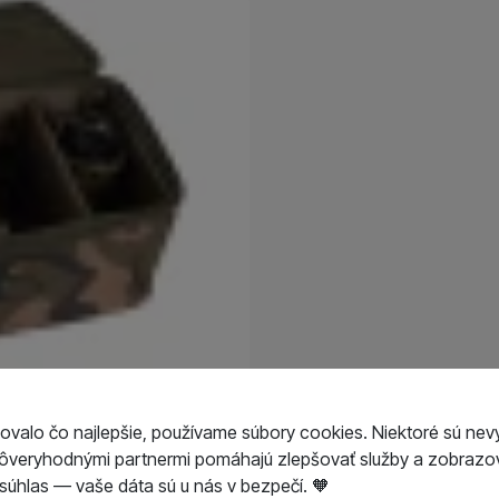
ovalo čo najlepšie, používame súbory cookies. Niektoré sú nev
dôveryhodnými partnermi pomáhajú zlepšovať služby a zobrazov
úhlas — vaše dáta sú u nás v bezpečí. 🧡