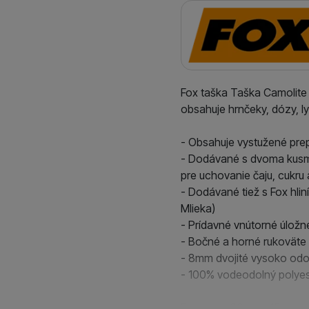
Výrobca
Marketingové cookies p
ktoré vás skutočne zauj
Fox taška Taška Camolite 
obsahuje hrnčeky, dózy, lyž
- Obsahuje vystužené pre
- Dodávané s dvoma kusmi
pre uchovanie čaju, cukru 
- Dodávané tiež s Fox hli
Mlieka)
- Prídavné vnútorné úložné
- Bočné a horné rukoväte
- 8mm dvojité vysoko odo
- 100% vodeodolný polyes
Rozmery: 39cm x 15 cm x