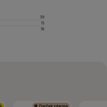
39
15
18
%
Darček zdarma