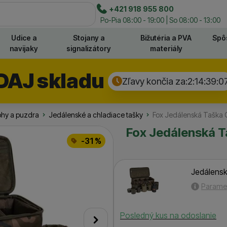
e
+421 918 955 800
Hľadať
Po-Pia 08:00 - 19:00 | So 08:00 - 13:00
Udice a
Stojany a
Bižutéria a PVA
Spô
navijaky
signalizátory
materiály
DAJ skladu
Zľavy končia za:
2:14:39:
0
ohy a puzdra
Jedálenské a chladiace tašky
Fox Jedálenská Taška C
Fox Jedálenská T
-31 %
Jedálensk
Parame
Dostupnosť
Posledný kus na odoslanie
nasledujúci