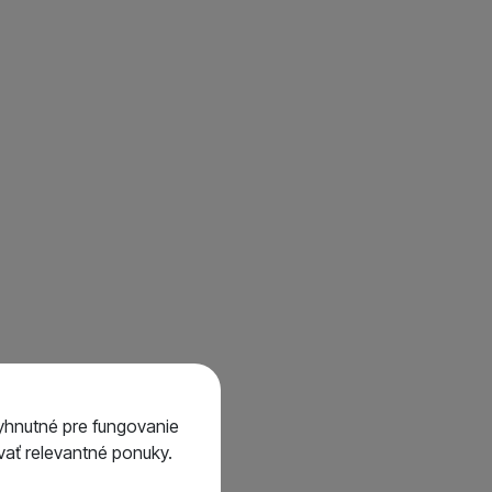
Všetko od Fox
39
15
18
yhnutné pre fungovanie
ať relevantné ponuky.