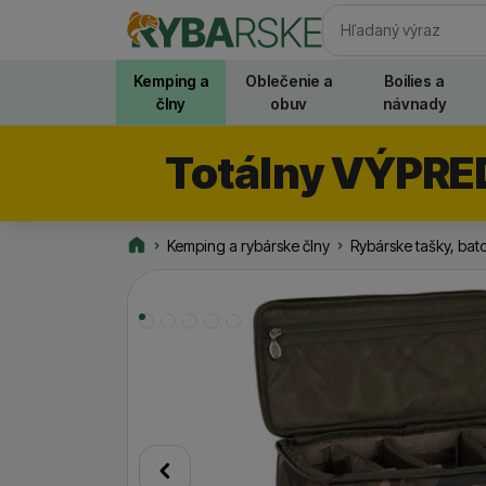
Vyhľadávani
Kemping a
Oblečenie a
Boilies a
člny
obuv
návnady
Totálny VÝPRE
Kemping a rybárske člny
Rybárske tašky, bat
Rybarske.sk
Fotografie
predchádzajúci