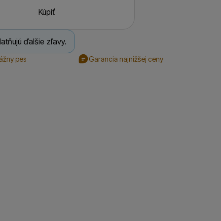
Kúpiť
atňujú ďalšie zľavy.
rážny pes
Garancia najnižšej ceny