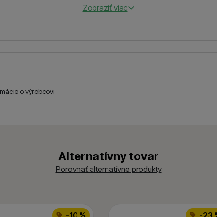
Zobraziť viac
rmácie o výrobcovi
Alternatívny tovar
Porovnať alternatívne produkty
-10 %
-23 