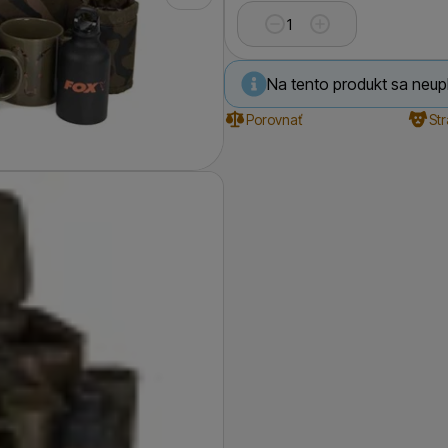
Na tento produkt sa neupl
Porovnať
St