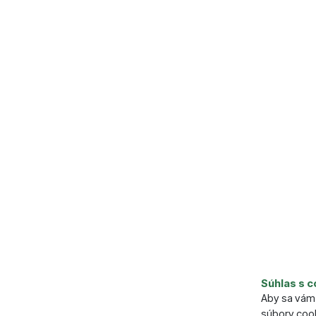
Súhlas s c
Aby sa vám 
súbory cook