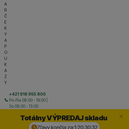
A
R
Č
E
K
Y
A
P
O
U
K
A
Z
Y
+421 918 955 800
Po-Pia 08:00 - 19:00 |
So 08:00 - 13:00
Zavrieť
Totálny VÝPREDAJ skladu
Zľavy končia za:
1:20:30:
31