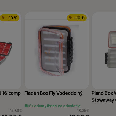
-10 %
-10 %
X 16 comp
Fladen Box Fly Vodeodolný
Plano Box 
Stowaway 
Skladom / Ihneď na odoslanie
15,89
€
18,35
€