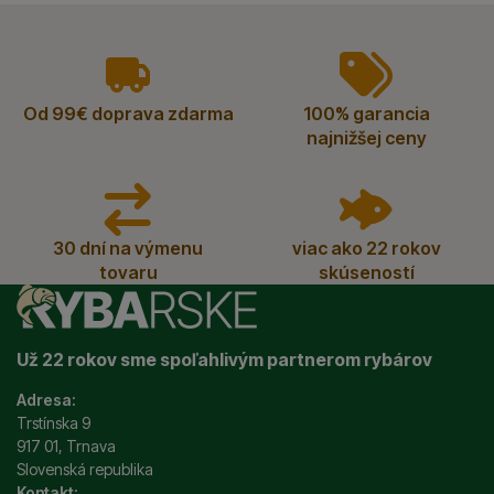
vyhody
Od 99€ doprava zdarma
100% garancia
najnižšej ceny
30 dní na výmenu
viac ako 22 rokov
tovaru
skúseností
Už 22 rokov sme spoľahlivým partnerom rybárov
Adresa:
Trstínska 9
917 01, Trnava
Slovenská republika
Kontakt: