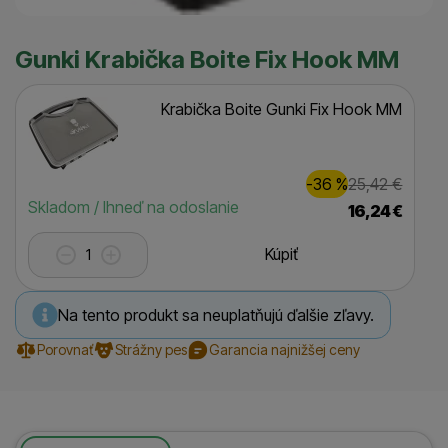
Gunki Krabička Boite Fix Hook MM
Krabička Boite Gunki Fix Hook MM
Zľava
Pôvodná
9,00
€
-36
%
25,42
€
(
)
Dostupnosť
Skladom / Ihneď na odoslanie
16,24
€
Kúpiť
Na tento produkt sa neuplatňujú ďalšie zľavy.
Porovnať
Strážny pes
Garancia najnižšej ceny