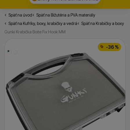
Späť na úvod
Rybarske.sk
Späť na
Bižutéria a PVA materiály
Späť na
Kufríky, boxy, krabičky a vedrá
Späť na
Krabičky a boxy
Gunki Krabička Boite Fix Hook MM
Fotografie
-36 %